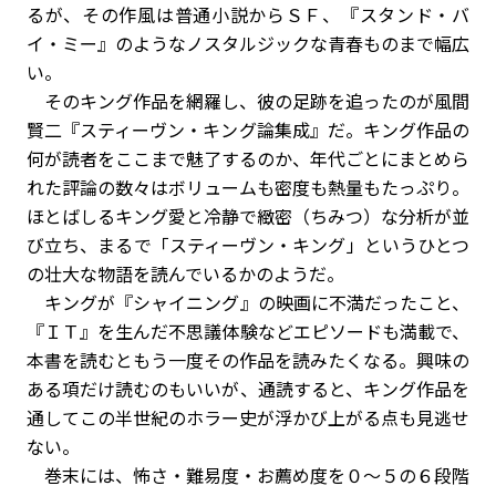
るが、その作風は普通小説からＳＦ、『スタンド・バ
イ・ミー』のようなノスタルジックな青春ものまで幅広
い。
そのキング作品を網羅し、彼の足跡を追ったのが風間
賢二『スティーヴン・キング論集成』だ。キング作品の
何が読者をここまで魅了するのか、年代ごとにまとめら
れた評論の数々はボリュームも密度も熱量もたっぷり。
ほとばしるキング愛と冷静で緻密（ちみつ）な分析が並
び立ち、まるで「スティーヴン・キング」というひとつ
の壮大な物語を読んでいるかのようだ。
キングが『シャイニング』の映画に不満だったこと、
『ＩＴ』を生んだ不思議体験などエピソードも満載で、
本書を読むともう一度その作品を読みたくなる。興味の
ある項だけ読むのもいいが、通読すると、キング作品を
通してこの半世紀のホラー史が浮かび上がる点も見逃せ
ない。
巻末には、怖さ・難易度・お薦め度を０～５の６段階