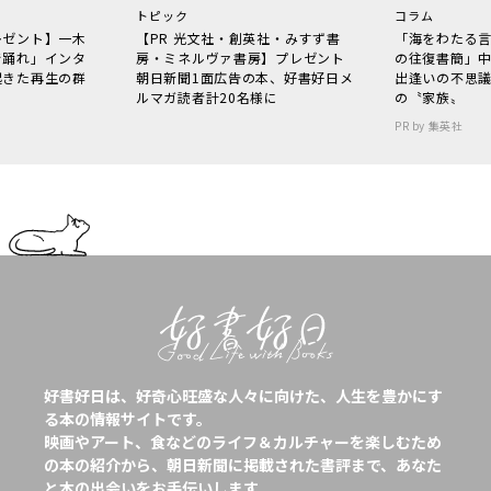
トピック
コラム
レゼント】一木
【PR 光文社・創英社・みすず書
「海をわたる
で踊れ」インタ
房・ミネルヴァ書房】プレゼント
の往復書簡」
起きた再生の群
朝日新聞1面広告の本、好書好日メ
出逢いの不思
ルマガ読者計20名様に
の〝家族〟
PR by 集英社
好書好日は、好奇心旺盛な人々に向けた、人生を豊かにす
る本の情報サイトです。
映画やアート、食などのライフ＆カルチャーを楽しむため
の本の紹介から、朝日新聞に掲載された書評まで、あなた
と本の出会いをお手伝いします。