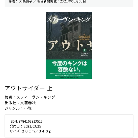
評者： 大矢博子 ／ 朝⽇新聞掲載：2021年06月05日
アウトサイダー 上
著者：スティーヴン・キング
出版社：文藝春秋
ジャンル：小説
ISBN: 9784163913513
発売⽇： 2021/03/25
サイズ: ２０ｃｍ／３４０ｐ