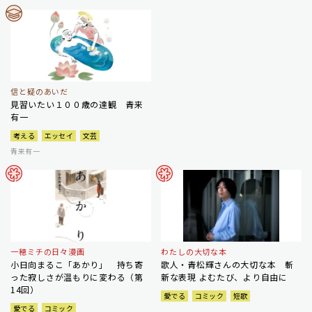
信と疑のあいだ
見習いたい１００歳の達観 青来
有一
考える
エッセイ
文芸
青来有一
一穂ミチの日々漫画
わたしの大切な本
小日向まるこ「あかり」 持ち寄
歌人・青松輝さんの大切な本 斬
った寂しさが温もりに変わる（第
新な表現 よむたび、より自由に
14回）
愛でる
コミック
短歌
愛でる
コミック