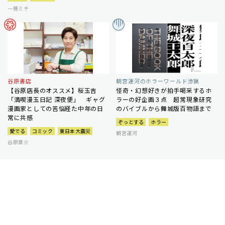
一穂ミチ
谷原書店
朝宮運河のホラーワールド渉猟
【谷原店長のオススメ】桜玉吉
怪奇・幻想好きが拍手喝采するホ
「満喫漫玉日記 深夜便」 ギャグ
ラーの好企画３点 超常現象研究
漫画家としての苦悩経た中年の日
のバイブルから舞城版百物語まで
常に共感
ぞっとする
ホラー
愛でる
コミック
東日本大震災
朝宮運河
谷原章介