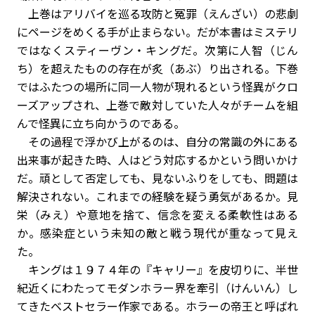
上巻はアリバイを巡る攻防と冤罪（えんざい）の悲劇
にページをめくる手が止まらない。だが本書はミステリ
ではなくスティーヴン・キングだ。次第に人智（じん
ち）を超えたものの存在が炙（あぶ）り出される。下巻
ではふたつの場所に同一人物が現れるという怪異がクロ
ーズアップされ、上巻で敵対していた人々がチームを組
んで怪異に立ち向かうのである。
その過程で浮かび上がるのは、自分の常識の外にある
出来事が起きた時、人はどう対応するかという問いかけ
だ。頑として否定しても、見ないふりをしても、問題は
解決されない。これまでの経験を疑う勇気があるか。見
栄（みえ）や意地を捨て、信念を変える柔軟性はある
か。感染症という未知の敵と戦う現代が重なって見え
た。
キングは１９７４年の『キャリー』を皮切りに、半世
紀近くにわたってモダンホラー界を牽引（けんいん）し
てきたベストセラー作家である。ホラーの帝王と呼ばれ