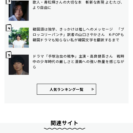
歌人・青松輝さんの大切な本 斬新な表現 よむたび、
より自由に
韓国語は独学、きっかけは推しへのメッセージ 「ブ
ロッコリーパンチ」訳者の山口さやかさん K-POPも
韓国ドラマも知らない私が韓国文学を翻訳するまで
ドラマ「手塚治虫の戦争」主演・高良健吾さん 戦時
中の少年時代の厳しさと漫画への強い熱量を感じなが
ら
人気ランキング⼀覧
関連サイト