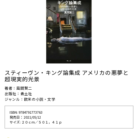
スティーヴン・キング論集成 アメリカの悪夢と
超現実的光景
著者：風間賢二
出版社：青土社
ジャンル：欧米の小説・文学
ISBN: 9784791773763
発売⽇： 2021/05/12
サイズ: ２０ｃｍ／５０１，４１ｐ