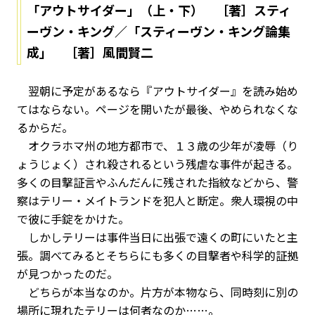
「アウトサイダー」（上・下） ［著］スティ
ーヴン・キング／「スティーヴン・キング論集
成」 ［著］風間賢二
翌朝に予定があるなら『アウトサイダー』を読み始め
てはならない。ページを開いたが最後、やめられなくな
るからだ。
オクラホマ州の地方都市で、１３歳の少年が凌辱（り
ょうじょく）され殺されるという残虐な事件が起きる。
多くの目撃証言やふんだんに残された指紋などから、警
察はテリー・メイトランドを犯人と断定。衆人環視の中
で彼に手錠をかけた。
しかしテリーは事件当日に出張で遠くの町にいたと主
張。調べてみるとそちらにも多くの目撃者や科学的証拠
が見つかったのだ。
どちらが本当なのか。片方が本物なら、同時刻に別の
場所に現れたテリーは何者なのか……。