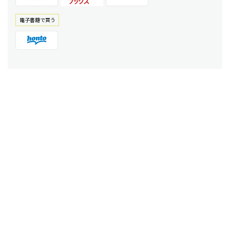
電⼦書籍で買う