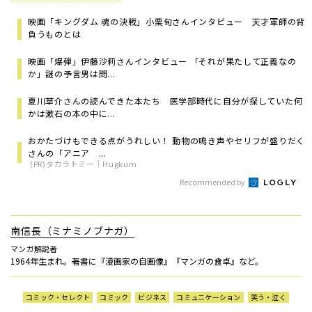
映画「キングダム 魂の決戦」小栗旬さんインタビュー 天才軍師の背
負うものとは
映画「爆弾」伊藤沙莉さんインタビュー 「それが果たして正義なの
か」謎の予言男は問...
夏川草介さんの読んできた本たち 医学部時代に自分が探していた何
かは漱石の本の中に...
おかたづけもできる点がうれしい！ 動物の鳴き声やセリフが盛りだく
さんの「アニア ...
(PR)タカラトミー｜Hugkum
Recommended by
南信長（ミナミノブナガ）
マンガ解説者
1964年生まれ。著書に『漫画家の自画像』『マンガの食卓』など。
コミック・セレクト
コミック
ビジネス
コミュニケーション
笑う・泣く