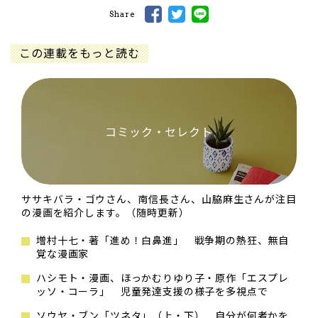
Share
この連載をもっと読む
コミック・セレクト
ササキバラ・ゴウさん、南信長さん、山脇麻生さんが注目
の漫画を紹介します。（随時更新）
増村十七・著「進め！白鼻進」 戦争期の熱狂、無自
覚な漫画家
ハシモト・漫画、ほっかむりゆり子・原作「エスプレ
ッソ・コーラ」 児童発達支援の様子を多視点で
ソウヤ・ブン「ツネタ」（上・下） 自分が何者かを