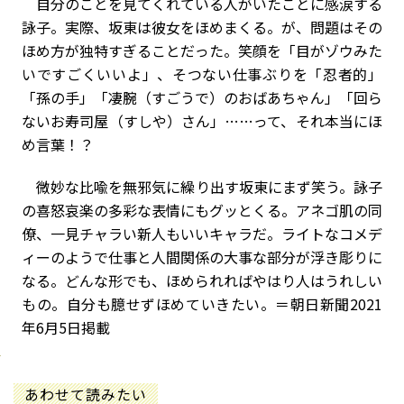
自分のことを見てくれている人がいたことに感涙する
詠子。実際、坂東は彼女をほめまくる。が、問題はその
ほめ方が独特すぎることだった。笑顔を「目がゾウみた
いですごくいいよ」、そつない仕事ぶりを「忍者的」
「孫の手」「凄腕（すごうで）のおばあちゃん」「回ら
ないお寿司屋（すしや）さん」……って、それ本当にほ
め言葉！？
微妙な比喩を無邪気に繰り出す坂東にまず笑う。詠子
の喜怒哀楽の多彩な表情にもグッとくる。アネゴ肌の同
僚、一見チャラい新人もいいキャラだ。ライトなコメデ
ィーのようで仕事と人間関係の大事な部分が浮き彫りに
なる。どんな形でも、ほめられればやはり人はうれしい
もの。自分も臆せずほめていきたい。＝朝日新聞2021
年6月5日掲載
あわせて読みたい