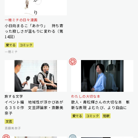
一穂ミチの日々漫画
小日向まるこ「あかり」 持ち寄
った寂しさが温もりに変わる（第
14回）
愛でる
コミック
一穂ミチ
旅する文学
わたしの大切な本
イベント編 地域性が浮かびあが
歌人・青松輝さんの大切な本 斬
る３５０作 文芸評論家・斎藤美
新な表現 よむたび、より自由に
奈子
愛でる
コミック
短歌
文芸
斎藤美奈子