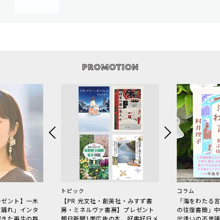
トピック
コラム
レゼント】一木
【PR 光文社・創英社・みすず書
「海をわたる
で踊れ」インタ
房・ミネルヴァ書房】プレゼント
の往復書簡」
起きた再生の群
朝日新聞1面広告の本、好書好日メ
出逢いの不思