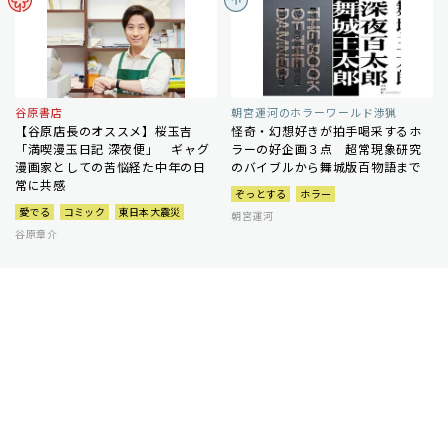
谷原書店
朝宮運河のホラーワールド渉猟
【谷原店長のオススメ】桜玉吉
怪奇・幻想好きが拍手喝采するホ
「満喫漫玉日記 深夜便」 ギャグ
ラーの好企画３点 超常現象研究
漫画家としての苦悩経た中年の日
のバイブルから舞城版百物語まで
常に共感
ぞっとする
ホラー
愛でる
コミック
東日本大震災
朝宮運河
谷原章介