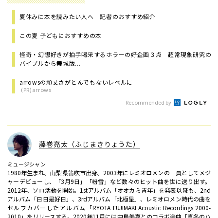
夏休みに本を読みたい人へ 記者のおすすめ紹介
この夏 子どもにおすすめの本
怪奇・幻想好きが拍手喝采するホラーの好企画３点 超常現象研究の
バイブルから舞城版...
arrowsの頑丈さがとんでもないレベルに
(PR)arrows
Recommended by
藤巻亮太（ふじまきりょうた）
ミュージシャン
1980年生まれ。山梨県笛吹市出身。2003年にレミオロメンの一員としてメジ
ャーデビューし、「3月9日」「粉雪」など数々のヒット曲を世に送り出す。
2012年、ソロ活動を開始。1stアルバム「オオカミ青年」を発表以降も、2nd
アルバム「日日是好日」、3rdアルバム「北極星」、レミオロメン時代の曲を
セルフカバーしたアルバム「RYOTA FUJIMAKI Acoustic Recordings 2000-
2010」をリリースする。2020年11月には中島美嘉とのコラボ楽曲「真冬のハ