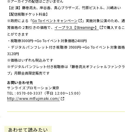
※アーカイブの配信はございません
【出 演】藤巻亮太、岸谷香、真心ブラザーズ、竹原ピストル、川嶋あい
【配信視聴チケット料金】
※政府による「
Go Toイベントキャンペーン
」実施対象公演のため、通
常価格の２割引きの価格で、
イープラス【Streaming+】
で購入するこ
とができます
・視聴券3000円→Go Toイベント対象価格2400円
・デジタルパンフレット付き視聴券 3900円→Go Toイベント対象価格
3120円
※価格はいずれも税込みです
※デジタルパンフレット付き視聴券は「藤巻亮太オフィシャルファンクラ
ブ」月額会員限定販売です
お問い合わせ先
サンライズプロモーション東京
TEL : 0570-00-3337（平日 12:00～15:00）
http://www.mtfujimaki.com/
あわせて読みたい