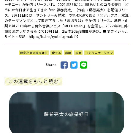
ーモニー」が配信リリースされ、2021年3月には川嶋あいとのコラボ楽曲「ど
うにか今日まで生きてきた feat. 藤巻亮太」（作曲：藤巻亮太）を配信リリー
ス。9月11日には「サントリー天然水」の第4水源である「北アルプス」水源
のテーマソングとして書き下ろした「まほろば」を配信リリース。地元・山
梨では2018年から野外音楽フェス「Mt.FUJIMAKI」を主催し、2022年は山中
湖交流プラザきららにて10月1日、2日の2days開催が決定。■オフィシャル
サイト・SNS：
https://lit.link/ryotafujimaki
藤巻亮太の旅是好日
愛でる
環境
長野
コミュニケーション
Share
この連載をもっと読む
藤巻亮太の旅是好日