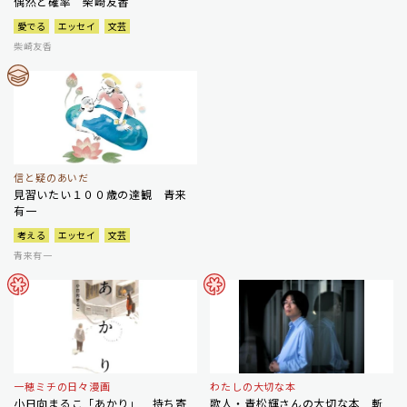
偶然と確率 柴崎友香
愛でる
エッセイ
文芸
柴崎友香
信と疑のあいだ
見習いたい１００歳の達観 青来
有一
考える
エッセイ
文芸
青来有一
一穂ミチの日々漫画
わたしの大切な本
小日向まるこ「あかり」 持ち寄
歌人・青松輝さんの大切な本 斬