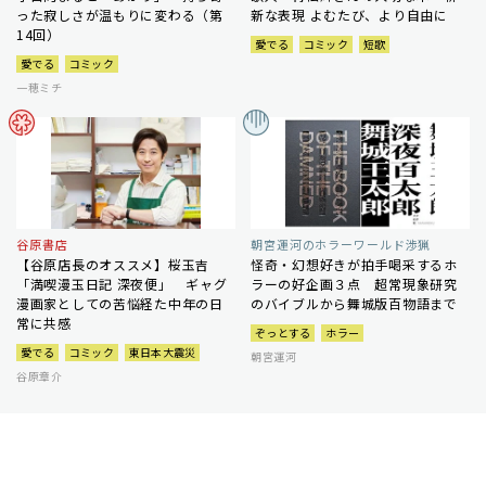
った寂しさが温もりに変わる（第
新な表現 よむたび、より自由に
14回）
愛でる
コミック
短歌
愛でる
コミック
一穂ミチ
谷原書店
朝宮運河のホラーワールド渉猟
【谷原店長のオススメ】桜玉吉
怪奇・幻想好きが拍手喝采するホ
「満喫漫玉日記 深夜便」 ギャグ
ラーの好企画３点 超常現象研究
漫画家としての苦悩経た中年の日
のバイブルから舞城版百物語まで
常に共感
ぞっとする
ホラー
愛でる
コミック
東日本大震災
朝宮運河
谷原章介