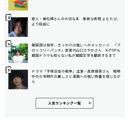
歌人・青松輝さんの大切な本 斬新な表現 よむたび、
より自由に
韓国語は独学、きっかけは推しへのメッセージ 「ブ
ロッコリーパンチ」訳者の山口さやかさん K-POPも
韓国ドラマも知らない私が韓国文学を翻訳するまで
ドラマ「手塚治虫の戦争」主演・高良健吾さん 戦時
中の少年時代の厳しさと漫画への強い熱量を感じなが
ら
人気ランキング⼀覧