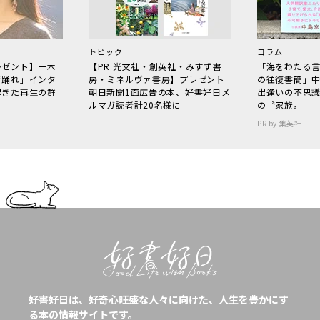
トピック
コラム
レゼント】一木
【PR 光文社・創英社・みすず書
「海をわたる
で踊れ」インタ
房・ミネルヴァ書房】プレゼント
の往復書簡」
起きた再生の群
朝日新聞1面広告の本、好書好日メ
出逢いの不思
ルマガ読者計20名様に
の〝家族〟
PR by 集英社
好書好日は、好奇心旺盛な人々に向けた、人生を豊かにす
る本の情報サイトです。