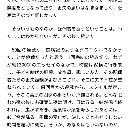
たが。小池さんのエッセイはそうではなかった。記憶は
鮮度をともなって甦り、喪失の思いはなまなましく、悲
哀はそのつど新しかった。
そういうものなのか、配偶者を喪うということは。わ
たしにはわからない…が、その後に続いた。
50回の連載が、闘病記のようなクロニクルでなかっ
たことが僥倖だったと思う。1回完結の読み切り、わず
か約1300字のエッセイのなかで、時間は縦横に行き来
し、子ども時代の記憶、父や母、親しい友人、その配偶
者たちの喪失経験がよびおこされ、そこに夫の不在が重
ねられていく。何回目かの連載から、スタイルが定ま
り、そこに高原の四季の移ろいが点描される。どんな眠
れぬ夜の後にも確実に夜は明け、日は昇る。蝉が鳴き終
われば、虫がすだき、落葉松が葉を降らしたあとには、
必ず雪が降る。季節の変化が、決してあともどりしない
時間を痛切に刻む。そうか、あなたはもういないのか、