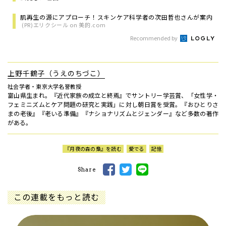
肌再生の源にアプローチ！スキンケア科学者の次田哲也さんが案内
(PR)エリクシール on 美的.com
Recommended by
上野千鶴子（うえのちづこ）
社会学者・東京大学名誉教授
富山県生まれ。『近代家族の成立と終焉』でサントリー学芸賞、「女性学・
フェミニズムとケア問題の研究と実践」に対し朝日賞を受賞。『おひとりさ
まの老後』『老いる準備』『ナショナリズムとジェンダー』など多数の著作
がある。
『月夜の森の梟』を読む
愛でる
記憶
Share
この連載をもっと読む