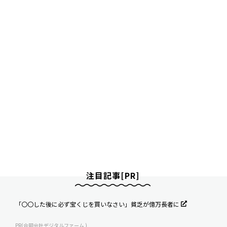
注目記事[PR]
「〇〇した後に必ず宝くじを買いなさい」貧乏が億万長者に
PR(合同会社デジタルファーム )