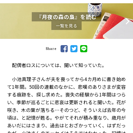
『月夜の森の梟』を読む
一覧を見る
Share
配偶者ロスについては、聞いて知っていた。
小池真理子さんが夫を喪ってから4カ月めに書き始め
て1年間。50回の連載のなかに、悲嘆のありさまが変容
する痕跡を、探し求めた。喪失の経験から1年間はつら
い、季節が巡るごとに悲哀は更新されると聞いた。花が
咲き、木の葉が落ちる…そのつど、そういえば去年の今
頃は、と記憶が甦る。やがてそれが積み重なり、歳月が
あいだにはさまり、過去はとおざかっていく、はずだっ