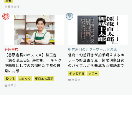
文芸
斎藤美奈子
谷原書店
朝宮運河のホラーワールド渉猟
【谷原店長のオススメ】桜玉吉
怪奇・幻想好きが拍手喝采するホ
「満喫漫玉日記 深夜便」 ギャグ
ラーの好企画３点 超常現象研究
漫画家としての苦悩経た中年の日
のバイブルから舞城版百物語まで
常に共感
ぞっとする
ホラー
愛でる
コミック
東日本大震災
朝宮運河
谷原章介