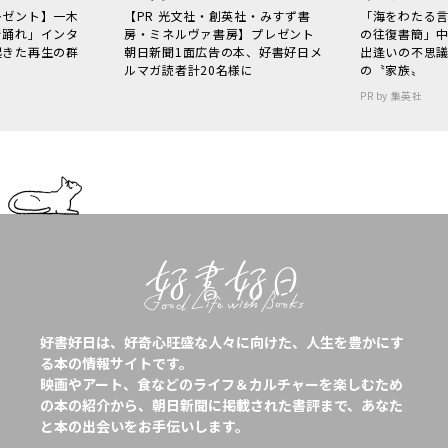
レゼント】一木
【PR 光文社・創英社・みすず書
「海をわたる
で踊れ」インタ
房・ミネルヴァ書房】プレゼント
の往復書簡」
起きた再生の群
朝日新聞1面広告の本、好書好日メ
出逢いの不思
ルマガ読者計20名様に
の〝家族〟
PR by 集英社
好書好日は、好奇心旺盛な人々に向けた、人生を豊かにす
る本の情報サイトです。
映画やアート、食などのライフ＆カルチャーを楽しむため
の本の紹介から、朝日新聞に掲載された書評まで、あなた
と本の出会いをお手伝いします。