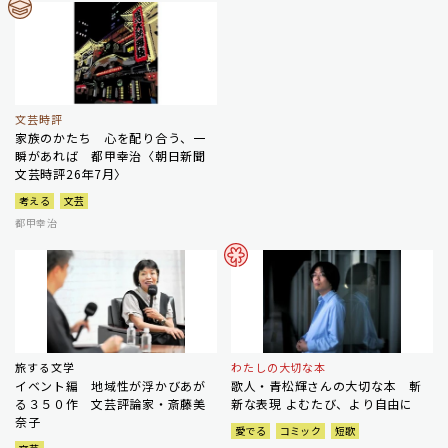
文芸時評
家族のかたち 心を配り合う、一
瞬があれば 都甲幸治〈朝日新聞
文芸時評26年7月〉
考える
文芸
都甲幸治
旅する文学
わたしの大切な本
イベント編 地域性が浮かびあが
歌人・青松輝さんの大切な本 斬
る３５０作 文芸評論家・斎藤美
新な表現 よむたび、より自由に
奈子
愛でる
コミック
短歌