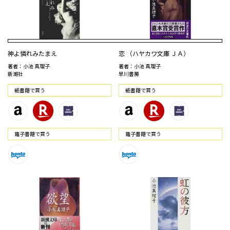
神よ憐れみたまえ
恋 （ハヤカワ文庫 ＪＡ）
著者：小池 真理子
著者：小池 真理子
新潮社
早川書房
紙書籍で買う
紙書籍で買う
電⼦書籍で買う
電⼦書籍で買う