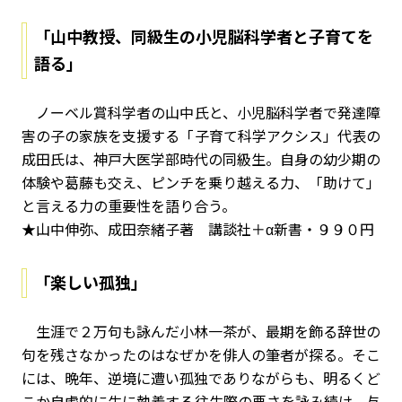
「山中教授、同級生の小児脳科学者と子育てを
語る」
ノーベル賞科学者の山中氏と、小児脳科学者で発達障
害の子の家族を支援する「子育て科学アクシス」代表の
成田氏は、神戸大医学部時代の同級生。自身の幼少期の
体験や葛藤も交え、ピンチを乗り越える力、「助けて」
と言える力の重要性を語り合う。
★山中伸弥、成田奈緒子著 講談社＋α新書・９９０円
「楽しい孤独」
生涯で２万句も詠んだ小林一茶が、最期を飾る辞世の
句を残さなかったのはなぜかを俳人の筆者が探る。そこ
には、晩年、逆境に遭い孤独でありながらも、明るくど
こか自虐的に生に執着する往生際の悪さを詠み続け、与