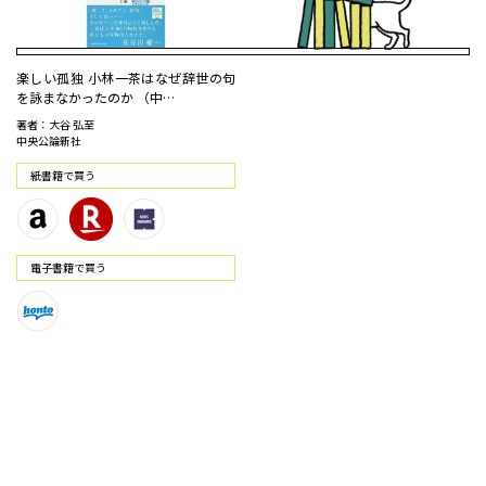
楽しい孤独 小林一茶はなぜ辞世の句
を詠まなかったのか （中…
著者：大谷 弘至
中央公論新社
紙書籍で買う
電⼦書籍で買う