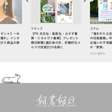
トピック
コラム
レゼント】一木
【PR 光文社・創英社・みすず書
「海をわたる
で踊れ」インタ
房・ミネルヴァ書房】プレゼント
の往復書簡」
起きた再生の群
朝日新聞1面広告の本、好書好日メ
出逢いの不思
ルマガ読者計20名様に
の〝家族〟
PR by 集英社