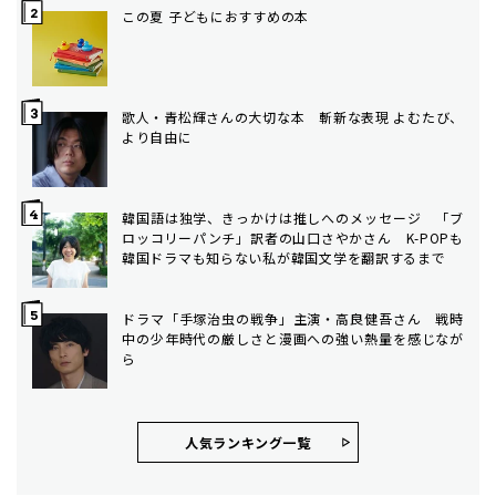
この夏 子どもにおすすめの本
歌人・青松輝さんの大切な本 斬新な表現 よむたび、
より自由に
韓国語は独学、きっかけは推しへのメッセージ 「ブ
ロッコリーパンチ」訳者の山口さやかさん K-POPも
韓国ドラマも知らない私が韓国文学を翻訳するまで
ドラマ「手塚治虫の戦争」主演・高良健吾さん 戦時
中の少年時代の厳しさと漫画への強い熱量を感じなが
ら
人気ランキング⼀覧