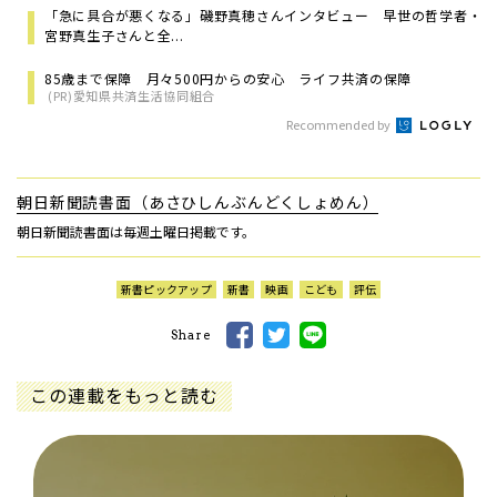
「急に具合が悪くなる」磯野真穂さんインタビュー 早世の哲学者・
宮野真生子さんと全...
85歳まで保障 月々500円からの安心 ライフ共済の保障
(PR)愛知県共済生活協同組合
Recommended by
朝日新聞読書面（あさひしんぶんどくしょめん）
朝日新聞読書面は毎週土曜日掲載です。
新書ピックアップ
新書
映画
こども
評伝
Share
この連載をもっと読む