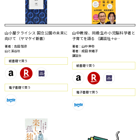
山小屋クライシス 国立公園の未来に
山中教授、同級生の小児脳科学者と
向けて （ヤマケイ新書）
子育てを語る （講談社＋α…
著者：吉田 智彦
著者：山中 伸弥
山と溪谷社
著者：成田 奈緒子
講談社
紙書籍で買う
紙書籍で買う
電⼦書籍で買う
電⼦書籍で買う