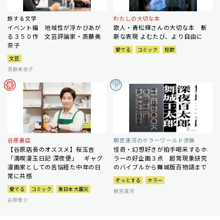
旅する文学
わたしの大切な本
イベント編 地域性が浮かびあが
歌人・青松輝さんの大切な本 斬
る３５０作 文芸評論家・斎藤美
新な表現 よむたび、より自由に
奈子
愛でる
コミック
短歌
文芸
斎藤美奈子
谷原書店
朝宮運河のホラーワールド渉猟
【谷原店長のオススメ】桜玉吉
怪奇・幻想好きが拍手喝采するホ
「満喫漫玉日記 深夜便」 ギャグ
ラーの好企画３点 超常現象研究
漫画家としての苦悩経た中年の日
のバイブルから舞城版百物語まで
常に共感
ぞっとする
ホラー
愛でる
コミック
東日本大震災
朝宮運河
谷原章介