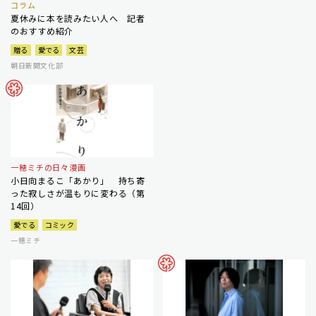
コラム
夏休みに本を読みたい人へ 記者
のおすすめ紹介
贈る
愛でる
文芸
朝日新聞文化部
一穂ミチの日々漫画
小日向まるこ「あかり」 持ち寄
った寂しさが温もりに変わる（第
14回）
愛でる
コミック
一穂ミチ