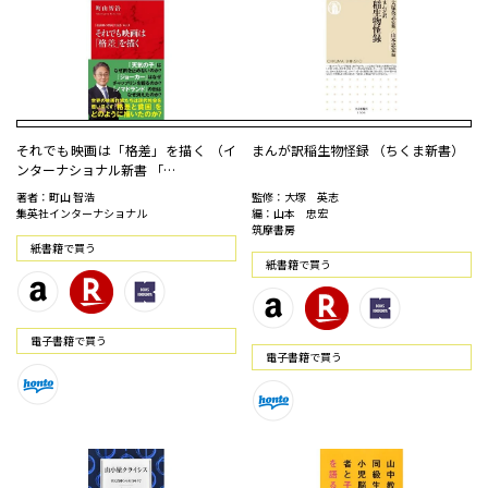
それでも映画は「格差」を描く （イ
まんが訳稲生物怪録 （ちくま新書）
ンターナショナル新書 「…
著者：町山 智浩
監修：大塚 英志
集英社インターナショナル
編：山本 忠宏
筑摩書房
紙書籍で買う
紙書籍で買う
電⼦書籍で買う
電⼦書籍で買う