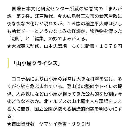
国際日本文化研究センター所蔵の絵巻物の「まんが
訳」第２弾。江戸時代、今の広島県三次市の武家屋敷に
夜な夜なお化けが現れたが、１６歳の稲生平太郎は少し
も動ぜず……というおなじみの怪談が、絵巻物を使った
「切断」と「編集」の妙でよみがえる。
★大塚英志監修、山本忠宏編 ちくま新書・１０７８円
「山小屋クライシス」
コロナ禍により山小屋の経営は大きな打撃を受け、多
くが存続を危ぶまれている。登山道の整備やトイレの提
供、人命救助など山小屋が担ってきた公共的な役割は今
後どうなるのか。北アルプスの山小屋主人ら現場を支え
る人に聞き、国立公園が抱える構造的問題を明らかにす
る。
★吉田智彦著 ヤマケイ新書・９９０円