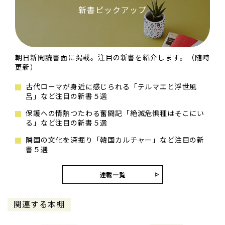
新書ピックアップ
朝日新聞読書面に掲載。注目の新書を紹介します。（随時
更新）
古代ローマが身近に感じられる「テルマエと浮世風
呂」など注目の新書５選
保護への情熱つたわる奮闘記「絶滅危惧種はそこにい
る」など注目の新書５選
隣国の文化を深掘り「韓国カルチャー」など注目の新
書５選
連載一覧
関連する本棚