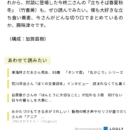
れから、対談に登場した今柊二さんの『立ちそば春夏秋
冬』（竹書房）も、ぜひ読んでみたい。僕も大好きな立
ち食い蕎麦、今さんがどんな切り口でまとめているの
か、興味津々です。
（構成：加賀直樹）
あわせて読みたい
東海林さだおさん死去、88歳 「タンマ君」「丸かじり」シリーズ
荒川洋治さん「ぼくの文章読本」インタビュー 読まれなくても書く
谷原章介さんの「ほんとうに大切なこと」が伝わる３冊 何げない
日々の暮らしを大事に...
おかたづけもできる点がうれしい！ 動物の鳴き声やセリフが盛りだく
さんの「アニア ...
(PR)タカラトミー｜Hugkum
Recommended by