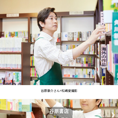
谷原章介さん=松嶋愛撮影
谷原書店