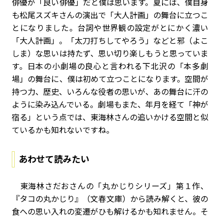
俳優が「良い俳優」だと僕は思います。夏には、僕自身
も松尾スズキさんの演出で「大人計画」の舞台に立つこ
とになりました。台詞や世界観の設定がとにかく濃い
「大人計画」。「太刀打ちしてやろう」などと邪（よこ
しま）な思いは持たず、思い切り楽しもうと思っていま
す。日本の小劇場の良心と言われる下北沢の「本多劇
場」の舞台に、僕は初めて立つことになります。空間が
持つ力、歴史、いろんな役者の思いが、あの舞台に汗の
ように染み込んでいる。劇場もまた、年月を経て「神が
宿る」という点では、東海林さんの追いかける空間と似
ているかも知れないですね。
あわせて読みたい
東海林さだおさんの「丸かじりシリーズ」第１作、
『タコの丸かじり』（文春文庫）から読み解くと、彼の
食への思い入れの変遷がひも解けるかも知れません。そ