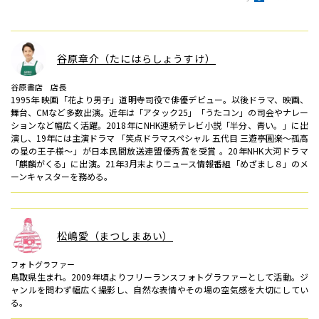
谷原章介（たにはらしょうすけ）
谷原書店 店長
1995年 映画「花より男子」道明寺司役で俳優デビュー。以後ドラマ、映画、
舞台、CMなど多数出演。近年は「アタック25」「うたコン」の司会やナレー
ションなど幅広く活躍。2018年にNHK連続テレビ小説「半分、青い。」に出
演し、19年には主演ドラマ 「笑点ドラマスペシャル 五代目 三遊亭圓楽～孤高
の星の王子様～」が日本民間放送連盟優秀賞を受賞 。20年NHK大河ドラマ
「麒麟がくる」に出演。21年3月末よりニュース情報番組「めざまし８」のメ
ーンキャスターを務める。
松嶋愛（まつしまあい）
フォトグラファー
鳥取県生まれ。2009年頃よりフリーランスフォトグラファーとして活動。ジ
ャンルを問わず幅広く撮影し、自然な表情やその場の空気感を大切にしてい
る。