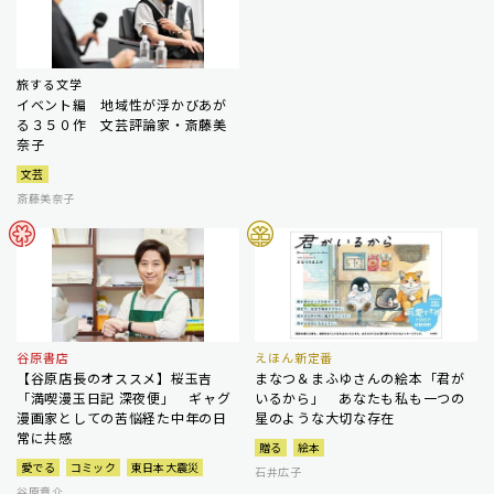
旅する文学
イベント編 地域性が浮かびあが
る３５０作 文芸評論家・斎藤美
奈子
文芸
斎藤美奈子
谷原書店
えほん新定番
【谷原店長のオススメ】桜玉吉
まなつ＆まふゆさんの絵本「君が
「満喫漫玉日記 深夜便」 ギャグ
いるから」 あなたも私も一つの
漫画家としての苦悩経た中年の日
星のような大切な存在
常に共感
贈る
絵本
愛でる
コミック
東日本大震災
石井広子
谷原章介