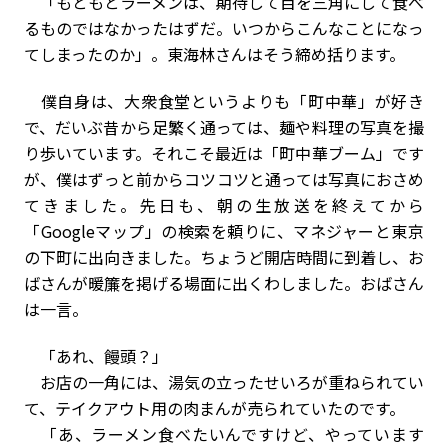
「もともとラーメンは、期待して目を三角にして食べ
るものではなかったはずだ。いつからこんなことになっ
てしまったのか」。東海林さんはそう締め括ります。
僕自身は、大衆食堂というよりも「町中華」が好き
で、だいぶ昔から足繁く通っては、麺や料理の写真を撮
り歩いています。それこそ最近は「町中華ブーム」です
が、僕はずっと前からコツコツと通っては写真におさめ
てきました。先日も、朝の生放送を終えてから
「Googleマップ」の検索を頼りに、マネジャーと東京
の下町に出向きました。ちょうど開店時間に到着し、お
ばさんが暖簾を掲げる場面に出くわしました。おばさん
は一言。
「あれ、饅頭？」
お店の一角には、湯気の立ったせいろが重ねられてい
て、テイクアウト用の肉まんが売られていたのです。
「あ、ラーメン食べたいんですけど、やっています