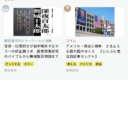
朝宮運河のホラーワールド渉猟
コラム
怪奇・幻想好きが拍手喝采するホ
アメリカ・政治と戦争 さまよえ
ラーの好企画３点 超常現象研究
る超大国のゆくえ 【じんぶん堂
のバイブルから舞城版百物語まで
注目記事セレクト】
ぞっとする
ホラー
考える
アメリカ
政治
朝宮運河
加賀直樹