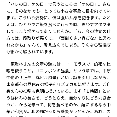
「ハレの日、ケの日」で言うところの「ケの日」。さら
に、そのなかでも、とっても小さな事象に目を向けてい
ます。こういう姿勢に、僕は強い共感を抱きます。たと
えば、ひとりでご飯を食べに行った時、思わずアタフタ
してしまう場面ってありませんか。「あ、今の注文の仕
方では、段取りが悪くて、『面倒くさい客だな』と思わ
れたかも」なんて、考え込んでしまう。そんな心理描写
も細かく綴られています。
東海林さんの文章の魅力は、ユーモラスで、的確な比
喩を使うこと。「ニッポンの昼食」という章では、中原
中也の「正午 丸ビル風景」という詩を引用しながら、
東京都心の昼休みの様子をリズミカルに描きます。ご自
身の心の推移も克明に描いている。まず「１時間」とい
う昼休みの長さを、どうとらえ、自分なりにどう向き合
うか、から始まって、何を食べるのか、麺にするなら中
華か和食か。和の麺だったら蕎麦かうどんか。あれ、カ