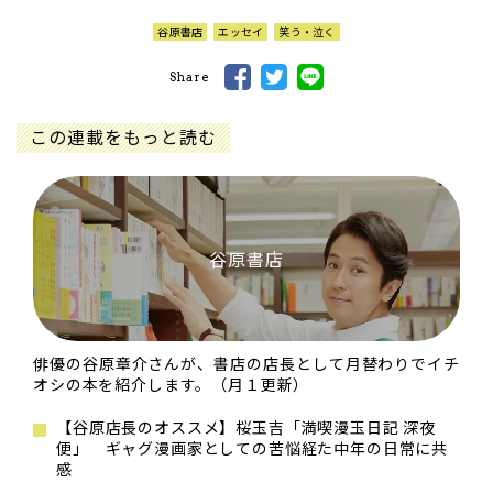
谷原書店
エッセイ
笑う・泣く
Share
この連載をもっと読む
谷原書店
俳優の谷原章介さんが、書店の店長として月替わりでイチ
オシの本を紹介します。（月１更新）
【谷原店長のオススメ】桜玉吉「満喫漫玉日記 深夜
便」 ギャグ漫画家としての苦悩経た中年の日常に共
感