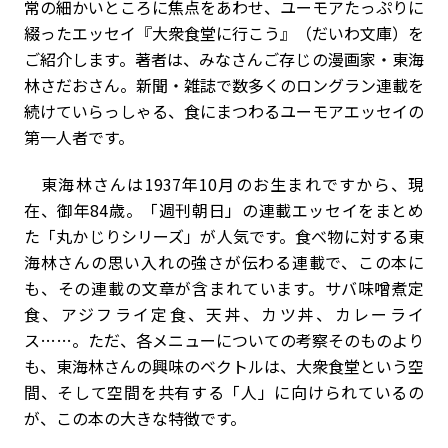
常の細かいところに焦点をあわせ、ユーモアたっぷりに
綴ったエッセイ『大衆食堂に行こう』（だいわ文庫）を
ご紹介します。著者は、みなさんご存じの漫画家・東海
林さだおさん。新聞・雑誌で数多くのロングラン連載を
続けていらっしゃる、食にまつわるユーモアエッセイの
第一人者です。
東海林さんは1937年10月のお生まれですから、現
在、御年84歳。「週刊朝日」の連載エッセイをまとめ
た「丸かじりシリーズ」が人気です。食べ物に対する東
海林さんの思い入れの強さが伝わる連載で、この本に
も、その連載の文章が含まれています。サバ味噌煮定
食、アジフライ定食、天丼、カツ丼、カレーライ
ス……。ただ、各メニューについての考察そのものより
も、東海林さんの興味のベクトルは、大衆食堂という空
間、そして空間を共有する「人」に向けられているの
が、この本の大きな特徴です。