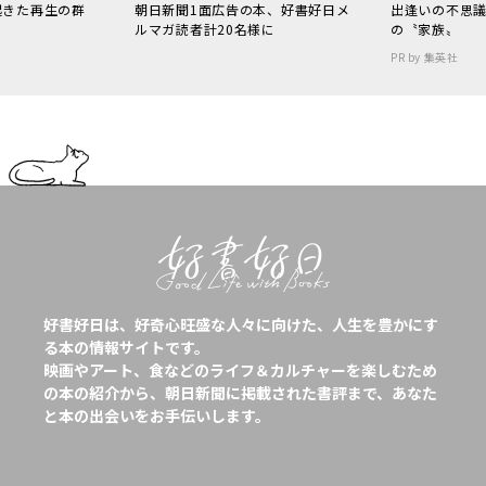
起きた再生の群
朝日新聞1面広告の本、好書好日メ
出逢いの不思
ルマガ読者計20名様に
の〝家族〟
PR by 集英社
好書好日は、好奇心旺盛な人々に向けた、人生を豊かにす
る本の情報サイトです。
映画やアート、食などのライフ＆カルチャーを楽しむため
の本の紹介から、朝日新聞に掲載された書評まで、あなた
と本の出会いをお手伝いします。