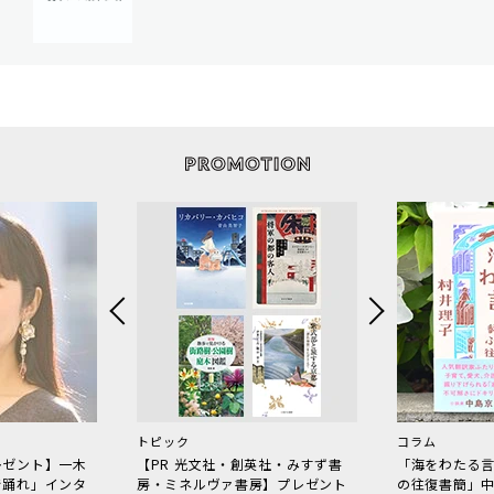
トピック
コラム
レゼント】一木
【PR 光文社・創英社・みすず書
「海をわたる
で踊れ」インタ
房・ミネルヴァ書房】プレゼント
の往復書簡」