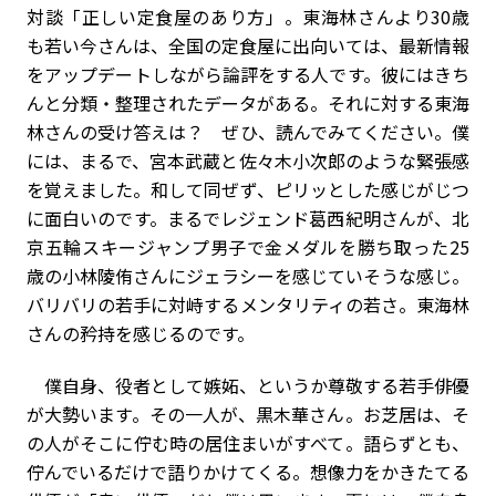
対談「正しい定食屋のあり方」。東海林さんより30歳
も若い今さんは、全国の定食屋に出向いては、最新情報
をアップデートしながら論評をする人です。彼にはきち
んと分類・整理されたデータがある。それに対する東海
林さんの受け答えは――？ ぜひ、読んでみてください。僕
には、まるで、宮本武蔵と佐々木小次郎のような緊張感
を覚えました。和して同ぜず、ピリッとした感じがじつ
に面白いのです。まるでレジェンド葛西紀明さんが、北
京五輪スキージャンプ男子で金メダルを勝ち取った25
歳の小林陵侑さんにジェラシーを感じていそうな感じ。
バリバリの若手に対峙するメンタリティの若さ。東海林
さんの矜持を感じるのです。
僕自身、役者として嫉妬、というか尊敬する若手俳優
が大勢います。その一人が、黒木華さん。お芝居は、そ
の人がそこに佇む時の居住まいがすべて。語らずとも、
佇んでいるだけで語りかけてくる。想像力をかきたてる