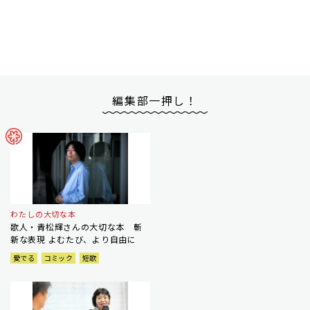
編集部一押し！
わたしの大切な本
歌人・青松輝さんの大切な本 斬
新な表現 よむたび、より自由に
愛でる
コミック
短歌