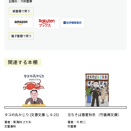
出版社：大和書房
紙書籍で買う
電⼦書籍で買う
関連する本棚
タコの丸かじり (文春文庫 し 6-25)
立ちそば春夏秋冬 （竹書房文庫）
著者：東海林 さだお
著者：今 柊二
文藝春秋
竹書房