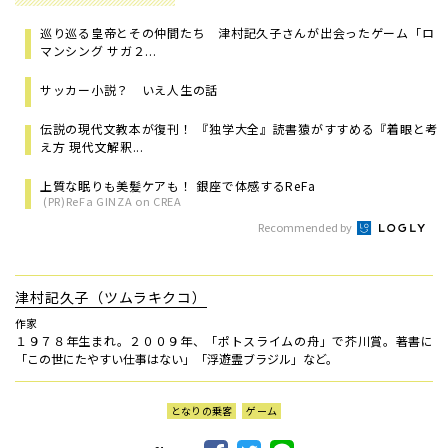
巡り巡る皇帝とその仲間たち 津村記久子さんが出会ったゲーム「ロ
マンシング サガ２...
サッカー小説？ いえ人生の話
伝説の現代文教本が復刊！ 『独学大全』読書猿がすすめる『着眼と考
え方 現代文解釈...
上質な眠りも美髪ケアも！ 銀座で体感するReFa
(PR)ReFa GINZA on CREA
Recommended by
津村記久子（ツムラキクコ）
作家
１９７８年生まれ。２００９年、「ポトスライムの舟」で芥川賞。著書に
「この世にたやすい仕事はない」「浮遊霊ブラジル」など。
となりの乗客
ゲーム