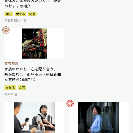
夏休みに本を読みたい人へ 記者
のおすすめ紹介
贈る
愛でる
文芸
朝日新聞文化部
文芸時評
家族のかたち 心を配り合う、一
瞬があれば 都甲幸治〈朝日新聞
文芸時評26年7月〉
考える
文芸
都甲幸治