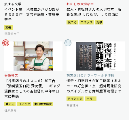
旅する文学
わたしの大切な本
イベント編 地域性が浮かびあが
歌人・青松輝さんの大切な本 斬
る３５０作 文芸評論家・斎藤美
新な表現 よむたび、より自由に
奈子
愛でる
コミック
短歌
文芸
斎藤美奈子
谷原書店
朝宮運河のホラーワールド渉猟
【谷原店長のオススメ】桜玉吉
怪奇・幻想好きが拍手喝采するホ
「満喫漫玉日記 深夜便」 ギャグ
ラーの好企画３点 超常現象研究
漫画家としての苦悩経た中年の日
のバイブルから舞城版百物語まで
常に共感
ぞっとする
ホラー
愛でる
コミック
東日本大震災
朝宮運河
谷原章介