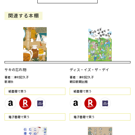
関連する本棚
サキの忘れ物
ディス・イズ・ザ・デイ
著者：津村記久子
著者：津村記久子
新潮社
朝日新聞出版
紙書籍で買う
紙書籍で買う
電⼦書籍で買う
電⼦書籍で買う