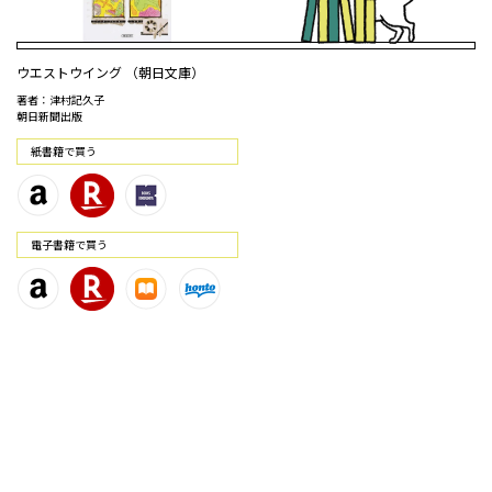
ウエストウイング （朝日文庫）
著者：津村記久子
朝日新聞出版
紙書籍で買う
電⼦書籍で買う