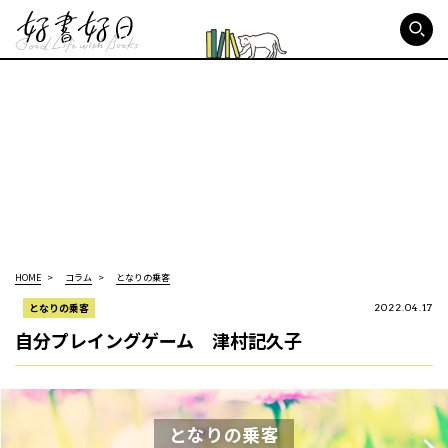
好書好日
HOME
コラム
となりの乗客
となりの乗客
2022.04.17
自分プレイングゲーム 津村記久子
となりの乗客