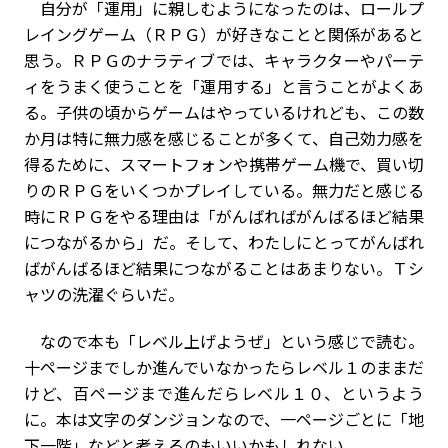
自分が「運用」に親しむようになったのは、ロールプ
レイングゲーム（ＲＰＧ）が好きなことと関係があると
思う。ＲＰＧのナラティブでは、キャラクターやパーテ
ィをうまく使うことを「運用する」と言うことがよくあ
る。子供の頃からゲームはやっているけれども、この数
か月は特に無力感を感じることが多くて、自己効力感を
得るために、スマートフォンや携帯ゲーム機で、買い切
りのＲＰＧをいくつかプレイしている。無力だと感じる
時にＲＰＧをやる理由は「がんばればがんばるほど結果
につながるから」だ。そして、わたしにとってがんばれ
ばがんばるほど結果につながることはあまりない。Ｔシ
ャツの洗濯ぐらいだ。
なので本も「レベル上げようぜ」という感じで読む。
十ページまでしか進んでいなかったらレベル１のままだ
けど、百ページまで進んだらレベル１０、というよう
に。本は文字のダンジョンなので、一ページごとに「地
下一階」などと考えるのもいいかもしれない。