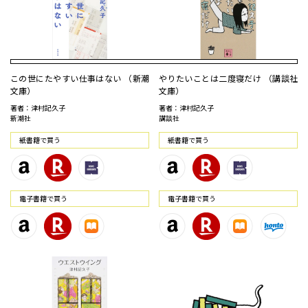
この世にたやすい仕事はない （新潮
やりたいことは二度寝だけ （講談社
文庫）
文庫）
著者：津村記久子
著者：津村記久子
新潮社
講談社
紙書籍で買う
紙書籍で買う
電⼦書籍で買う
電⼦書籍で買う