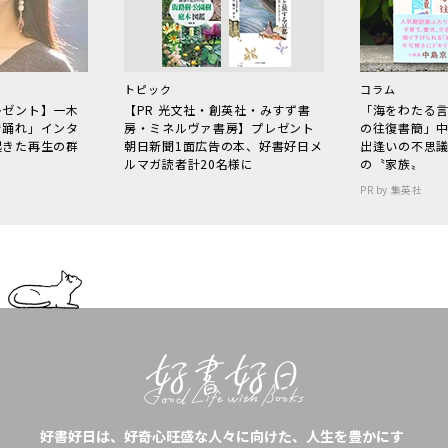
トピック
コラム
レゼント】一木
【PR 光文社・創英社・みすず書
「海をわたる
で踊れ」インタ
房・ミネルヴァ書房】プレゼント
の往復書簡」
起きた再生の群
朝日新聞1面広告の本、好書好日メ
出逢いの不思
ルマガ読者計20名様に
の〝家族〟
PR by 集英社
好書好日は、好奇心旺盛な人々に向けた、人生を豊かにす