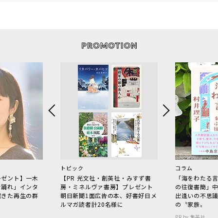
トピック
コラム
レゼント】一木
【PR 光文社・創英社・みすず書
「海をわたる
で踊れ」インタ
房・ミネルヴァ書房】プレゼント
の往復書簡」
起きた再生の群
朝日新聞1面広告の本、好書好日メ
出逢いの不思
ルマガ読者計20名様に
の〝家族〟
PR by 集英社