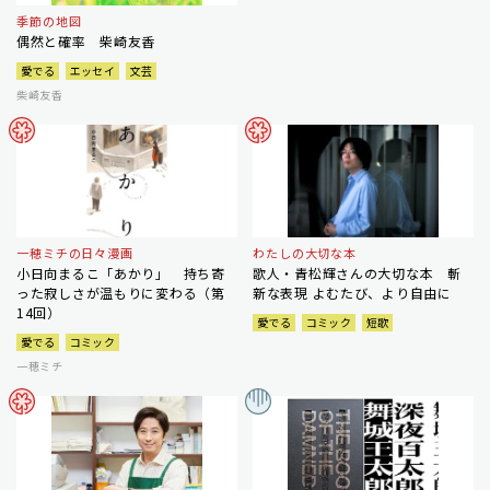
季節の地図
偶然と確率 柴崎友香
愛でる
エッセイ
文芸
柴崎友香
一穂ミチの日々漫画
わたしの大切な本
小日向まるこ「あかり」 持ち寄
歌人・青松輝さんの大切な本 斬
った寂しさが温もりに変わる（第
新な表現 よむたび、より自由に
14回）
愛でる
コミック
短歌
愛でる
コミック
一穂ミチ