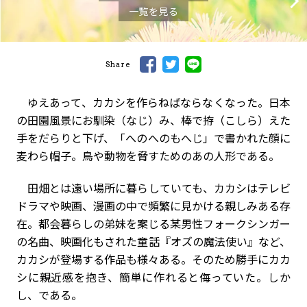
一覧を見る
Share
ゆえあって、カカシを作らねばならなくなった。日本
の田園風景にお馴染（なじ）み、棒で拵（こしら）えた
手をだらりと下げ、「へのへのもへじ」で書かれた顔に
麦わら帽子。鳥や動物を脅すためのあの人形である。
田畑とは遠い場所に暮らしていても、カカシはテレビ
ドラマや映画、漫画の中で頻繁に見かける親しみある存
在。都会暮らしの弟妹を案じる某男性フォークシンガー
の名曲、映画化もされた童話『オズの魔法使い』など、
カカシが登場する作品も様々ある。そのため勝手にカカ
シに親近感を抱き、簡単に作れると侮っていた。――しか
し、である。