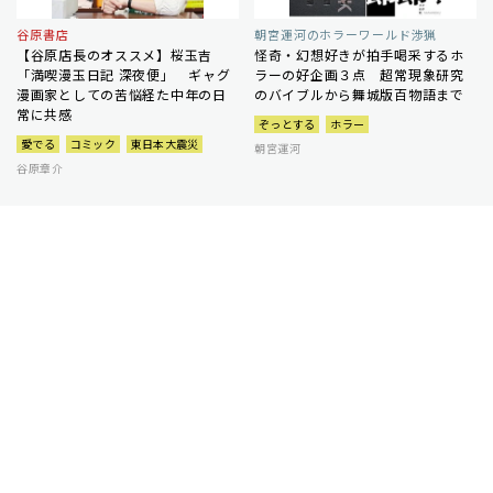
谷原書店
朝宮運河のホラーワールド渉猟
【谷原店長のオススメ】桜玉吉
怪奇・幻想好きが拍手喝采するホ
「満喫漫玉日記 深夜便」 ギャグ
ラーの好企画３点 超常現象研究
漫画家としての苦悩経た中年の日
のバイブルから舞城版百物語まで
常に共感
ぞっとする
ホラー
愛でる
コミック
東日本大震災
朝宮運河
谷原章介