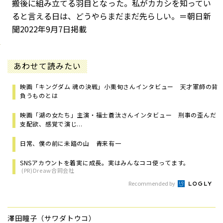
搬後に組み立てる羽目となった。私がカカシを知ってい
ると言える日は、どうやらまだまだ先らしい。
＝朝日新
聞2022年9月7日掲載
あわせて読みたい
映画「キングダム 魂の決戦」小栗旬さんインタビュー 天才軍師の背
負うものとは
映画「湖の女たち」主演・福士蒼汰さんインタビュー 刑事の歪んだ
支配欲、感覚で演じ...
日常、僕の前に未踏の山 青来有一
SNSアカウントを着実に成長。実はみんなココ使ってます。
(PR)Dreaw合同会社
Recommended by
澤田瞳子（サワダトウコ）