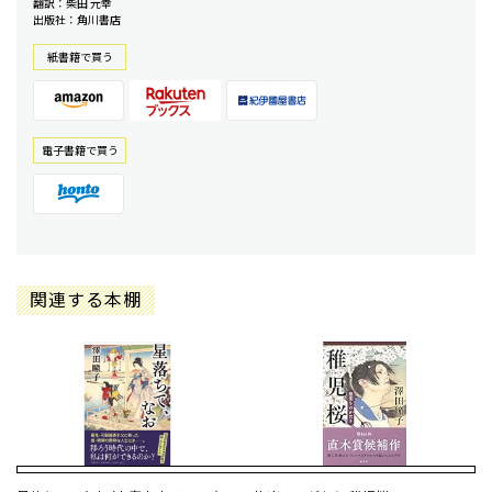
翻訳：柴田 元幸
出版社：角川書店
紙書籍で買う
電⼦書籍で買う
関連する本棚