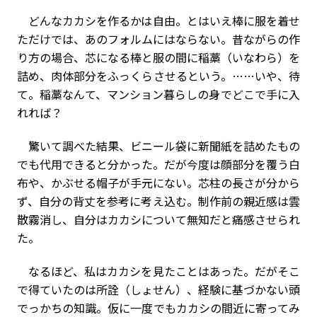
どんなカカシを作るかは自由。とはいえ棒に服を着せ
ただけでは、あのフォルムにはならない。昔ながらの作
り方の場合、芯になる棒と服の間に稲藁（いなわら）を
詰め、肉体部分をふっくらさせるという。……いや、待
て。稲藁なんて、マンション暮らしの身でどこで手に入
れれば？
驚いて調べた結果、ビニール袋に新聞紙を詰めたもの
でも代用できると分かった。だが今度は顔部分を覆う白
布や、かぶせる帽子が手元にない。芯柱の長さが分から
ず、自分の背丈を参考に考え込む。制作前の親近感は雲
散霧消し、自分はカカシについて無知だと痛感させられ
た。
なるほど、私はカカシを見たことはあった。だがそこ
で得ていたのは所詮（しょせん）、経験に基づかない頭
でっかちの知識。仮に一度でもカカシの間近に寄ってみ