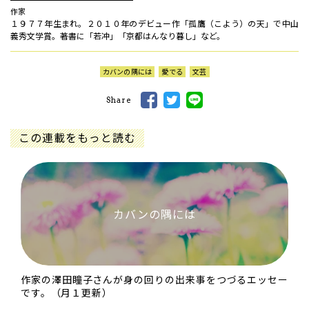
作家
１９７７年生まれ。２０１０年のデビュー作「孤鷹（こよう）の天」で中山
義秀文学賞。著書に「若冲」「京都はんなり暮し」など。
カバンの隅には
愛でる
文芸
Share
この連載をもっと読む
カバンの隅には
作家の澤田瞳子さんが身の回りの出来事をつづるエッセー
です。（月１更新）