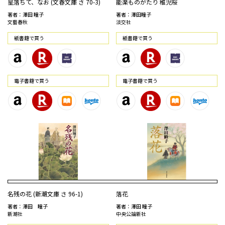
星落ちて、なお (文春文庫 さ 70-3)
能楽ものがたり 稚児桜
著者：澤田 瞳子
著者：澤田瞳子
文藝春秋
淡交社
紙書籍で買う
紙書籍で買う
電⼦書籍で買う
電⼦書籍で買う
名残の花 (新潮文庫 さ 96-1)
落花
著者：澤田 瞳子
著者：澤田 瞳子
新潮社
中央公論新社