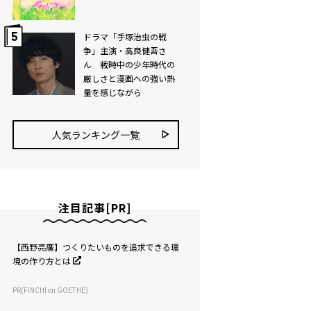
ドラマ「手塚治虫の戦
争」主演・高良健吾さ
ん 戦時中の少年時代の
厳しさと漫画への強い熱
量を感じながら
人気ランキング⼀覧
注目記事[PR]
【西野亮廣】つくりたいものを追求できる環
境の作り方とは
PR(FINCHI on GOETHE)