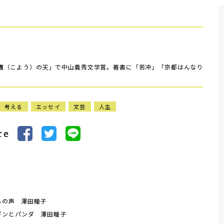
鷹（こよう）の天」で中山義秀文学賞。著書に「若冲」「京都はんなり
考える
エッセイ
文芸
人生
re
らの声 澤田瞳子
ギンとパンダ 澤田瞳子