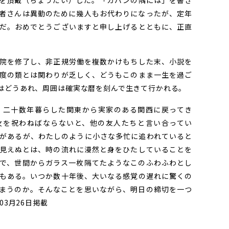
を頂戴（ちょうだい）した。「カバンの隅には」を書き
者さんは異動のために幾人もお代わりになったが、定年
だ。おめでとうございますと申し上げるとともに、正直
院を修了し、非正規労働を複数かけもちした末、小説を
度の類とは関わりが乏しく、どうもこのまま一生を過ご
はどうあれ、周囲は確実な暦を刻んで生きて行かれる。
二十数年暮らした関東から実家のある関西に戻ってき
女を祝わねばならないと、他の友人たちと言い合ってい
があるが、わたしのように小さな多忙に追われていると
見えぬとは、時の流れに漫然と身をひたしていることを
で、世間からガラス一枚隔てたようなこのふわふわとし
もある。いつか数十年後、大いなる感覚の遅れに驚くの
まうのか。そんなことを思いながら、明日の締切を一つ
03月26日掲載