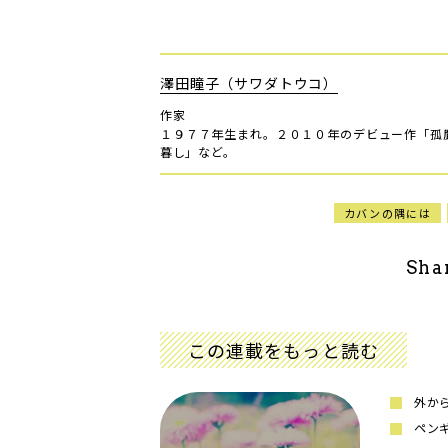
澤田瞳子（サワダトウコ）
作家
１９７７年生まれ。２０１０年のデビュー作「孤
暮し」など。
カバンの隅には
Sha
この連載をもっと読む
外か
ペン