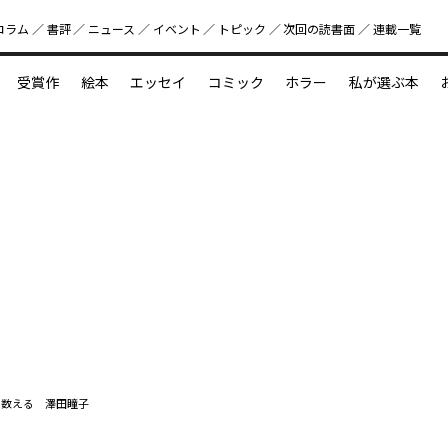
コラム
書評
ニュース
イベント
トピック
次回の読書⾯
連載一覧
好書好日
受賞作
絵本
エッセイ
コミック
ホラー
私が選ぶ本
？
えほん新定番
今めぐりたい児童文学の世界
図鑑の中の小宇宙
を数える 澤田瞳子