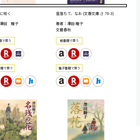
に咲く
星落ちて、なお (文春文庫 さ 70-3)
澤田 瞳子
著者：澤田 瞳子
文藝春秋
籍で買う
紙書籍で買う
書籍で買う
電⼦書籍で買う