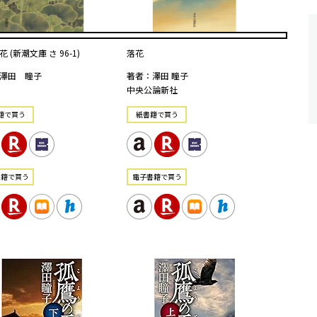
 (新潮文庫 さ 96-1)
落花
澤田 瞳子
著者：澤田 瞳子
中央公論新社
籍で買う
紙書籍で買う
書籍で買う
電⼦書籍で買う