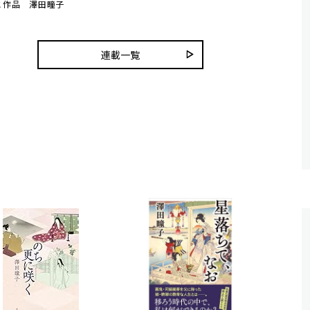
と作品 澤田瞳子
連載一覧