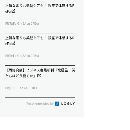
上質な眠りも美髪ケアも！ 銀座で体感するR
eFa
PR(ReFa GINZA on CREA)
上質な眠りも美髪ケアも！ 銀座で体感するR
eFa
PR(ReFa GINZA on CREA)
【西野亮廣】ビジネス書最新刊『北極星 僕
たちはどう働くか』
PR(FINCHI on GOETHE)
Recommended by