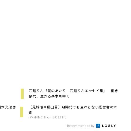
石垣りん「朝のあかり 石垣りんエッセイ集」 働き
励む、生きる基本を書く
並木光晴さ
【見城徹×藤田晋】AI時代でも変わらない経営者の本
質
(PR)FINCHI on GOETHE
Recommended by