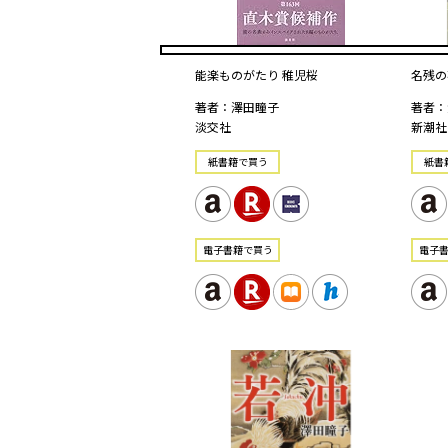
能楽ものがたり 稚児桜
名残の花
著者：澤田瞳子
著者：
淡交社
新潮社
紙書籍で買う
紙書
電⼦書籍で買う
電⼦