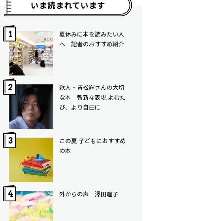
いま読まれています
夏休みに本を読みたい人
へ 記者のおすすめ紹介
歌人・青松輝さんの大切
な本 斬新な表現 よむた
び、より自由に
この夏 子どもにおすすめ
の本
外からの声 澤田瞳子