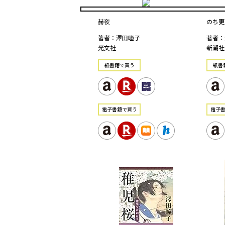
赫夜
のち更
著者：澤田瞳子
著者：
光文社
新潮社
紙書籍で買う
紙書
電⼦書籍で買う
電⼦