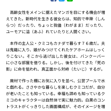
高齢女性をメインに据えたマンガを目にする機会が増
えてきた。新時代を生きる彼女らは、知的で辛辣（しん
らつ）だったり、ちょっと我儘（わがまま）だったり、
ユーモアに溢（あふ）れていたりと人間くさい。
本作の主人公・クミコもカナダで暮らす７６歳だ。夫
は鬼籍に入り、娘がみつけてくれたケアホームはしっく
りこない。そこから逃げ出した彼女は、バンクーバー
に小さな部屋を借りる。しかし、後を付けてきた「死の
影」に命を狙われ、真正面から対峙（たいじ）するが――。
廃材で作った棚にお気に入りを並べ、公営プールで水
と戯れる。ささやかな暮らしを楽しむクミコだが、自分
が老いたことも知っている。幸福も諦めも知っているク
ミコのキャラクターは自然体で実に魅力的。白黒のコン
トラストがくっきりした画面構成が、そのイメージを増