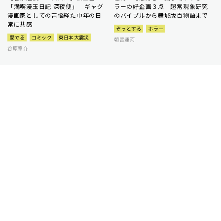
「満喫漫玉日記 深夜便」 ギャグ
ラーの好企画３点 超常現象研究
漫画家としての苦悩経た中年の日
のバイブルから舞城版百物語まで
常に共感
ぞっとする
ホラー
愛でる
コミック
東日本大震災
朝宮運河
谷原章介