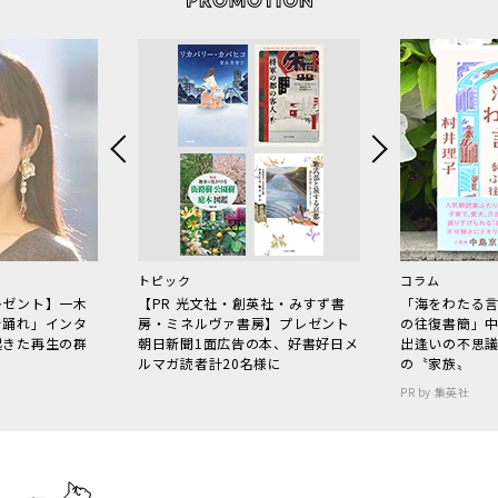
トピック
コラム
レゼント】一木
【PR 光文社・創英社・みすず書
「海をわたる
で踊れ」インタ
房・ミネルヴァ書房】プレゼント
の往復書簡」
起きた再生の群
朝日新聞1面広告の本、好書好日メ
出逢いの不思
ルマガ読者計20名様に
の〝家族〟
PR by 集英社