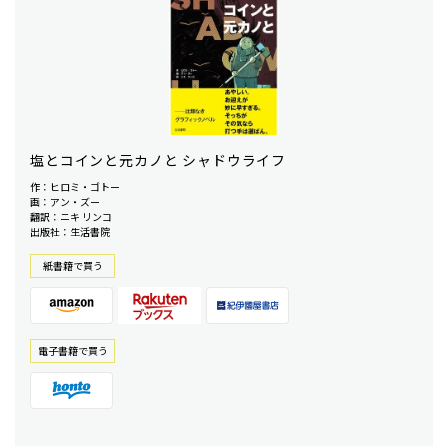
塩とコインと元カノと シャドウライフ
作：ヒロミ・ゴトー
画：アン・ズー
翻訳：ニキ リンコ
出版社：生活書院
紙書籍で買う
電⼦書籍で買う