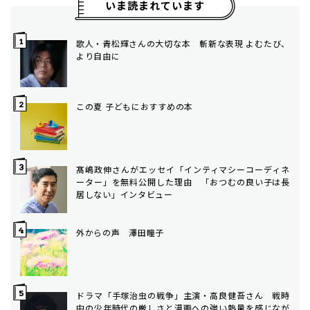
いま読まれています
歌人・青松輝さんの大切な本 斬新な表現 よむたび、
より自由に
この夏 子どもにおすすめの本
髙嶋政伸さんがエッセイ「インティマシーコーディネ
ーター」を無料公開した理由 「おつむの良い子は長
居しない」インタビュー
外からの声 澤田瞳子
ドラマ「手塚治虫の戦争」主演・高良健吾さん 戦時
中の少年時代の厳しさと漫画への強い熱量を感じなが