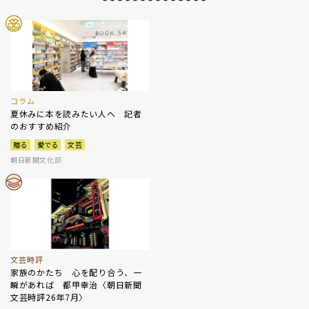
コラム
夏休みに本を読みたい人へ 記者
のおすすめ紹介
贈る
愛でる
文芸
朝日新聞文化部
文芸時評
家族のかたち 心を配り合う、一
瞬があれば 都甲幸治〈朝日新聞
文芸時評26年7月〉