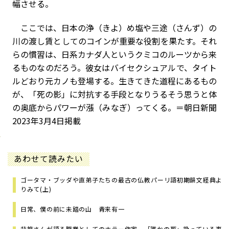
幅させる。
ここでは、日本の浄（きよ）め塩や三途（さんず）の
川の渡し賃としてのコインが重要な役割を果たす。それ
らの慣習は、日系カナダ人というクミコのルーツから来
るものなのだろう。彼女はバイセクシュアルで、タイト
ルどおり元カノも登場する。生きてきた道程にあるもの
が、「死の影」に対抗する手段となりうる――そう思うと体
の奥底からパワーが漲（みなぎ）ってくる。＝朝日新聞
2023年3月4日掲載
あわせて読みたい
ゴータマ・ブッダや直弟子たちの最古の仏教――パーリ語初期韻文経典よ
りみて(上)
日常、僕の前に未踏の山 青来有一
背筋さんが語る職業としてのホラー作家 「誰かの死」扱っている事