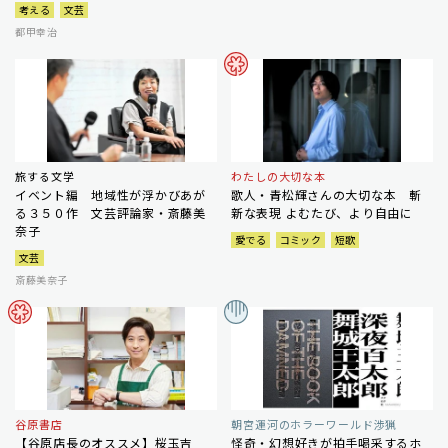
考える
文芸
都甲幸治
旅する文学
わたしの大切な本
イベント編 地域性が浮かびあが
歌人・青松輝さんの大切な本 斬
る３５０作 文芸評論家・斎藤美
新な表現 よむたび、より自由に
奈子
愛でる
コミック
短歌
文芸
斎藤美奈子
谷原書店
朝宮運河のホラーワールド渉猟
【谷原店長のオススメ】桜玉吉
怪奇・幻想好きが拍手喝采するホ