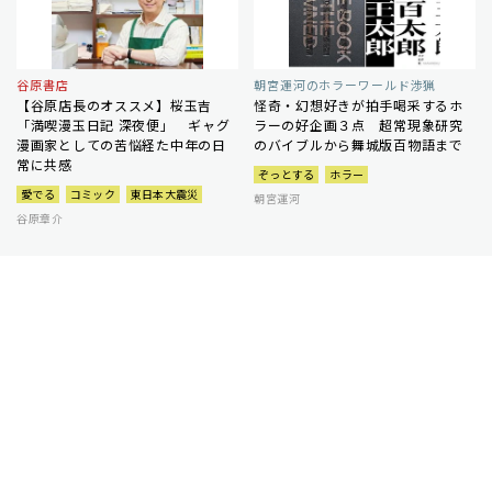
谷原書店
朝宮運河のホラーワールド渉猟
【谷原店長のオススメ】桜玉吉
怪奇・幻想好きが拍手喝采するホ
「満喫漫玉日記 深夜便」 ギャグ
ラーの好企画３点 超常現象研究
漫画家としての苦悩経た中年の日
のバイブルから舞城版百物語まで
常に共感
ぞっとする
ホラー
愛でる
コミック
東日本大震災
朝宮運河
谷原章介