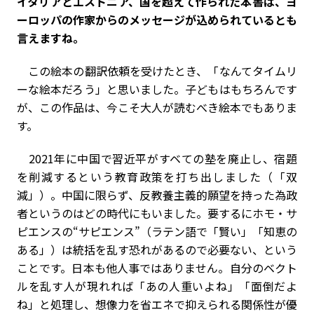
――イタリアとエストニア、国を超えて作られた本書は、ヨ
ーロッパの作家からのメッセージが込められているとも
言えますね。
この絵本の翻訳依頼を受けたとき、「なんてタイムリ
ーな絵本だろう」と思いました。子どもはもちろんです
が、この作品は、今こそ大人が読むべき絵本でもありま
す。
2021年に中国で習近平がすベての塾を廃止し、宿題
を削減するという教育政策を打ち出しました（「双
減」）。中国に限らず、反教養主義的願望を持った為政
者というのはどの時代にもいました。要するにホモ・サ
ピエンスの“サピエンス”（ラテン語で「賢い」「知恵の
ある」）は統括を乱す恐れがあるので必要ない、という
ことです。日本も他人事ではありません。自分のベクト
ルを乱す人が現れれば「あの人重いよね」「面倒だよ
ね」と処理し、想像力を省エネで抑えられる関係性が優