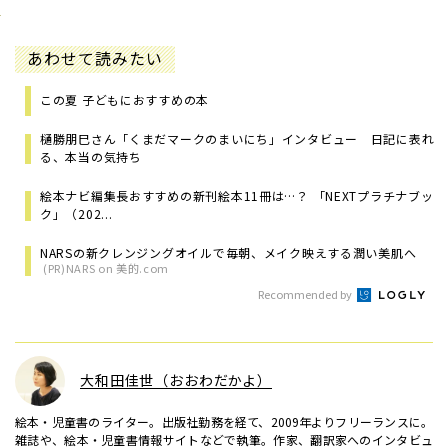
あわせて読みたい
この夏 子どもにおすすめの本
樋勝朋巳さん「くまだマークのまいにち」インタビュー 日記に表れ
る、本当の気持ち
絵本ナビ編集長おすすめの新刊絵本11冊は…？ 「NEXTプラチナブッ
ク」（202...
NARSの新クレンジングオイルで毎朝、メイク映えする潤い美肌へ
(PR)NARS on 美的.com
Recommended by
大和田佳世（おおわだかよ）
絵本・児童書のライター。出版社勤務を経て、2009年よりフリーランスに。
雑誌や、絵本・児童書情報サイトなどで執筆。作家、翻訳家へのインタビュ