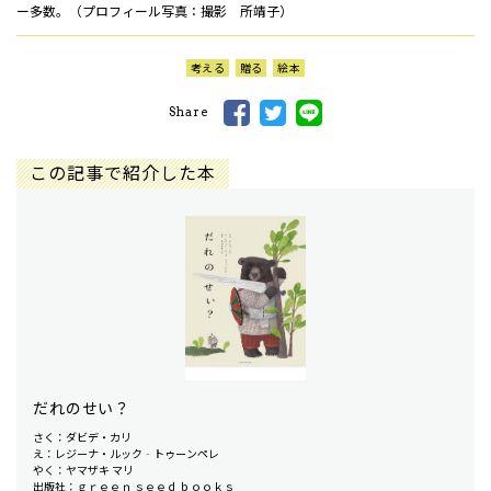
ー多数。（プロフィール写真：撮影 所靖子）
考える
贈る
絵本
Share
この記事で紹介した本
だれのせい？
さく：ダビデ・カリ
え：レジーナ・ルック‐トゥーンペレ
やく：ヤマザキ マリ
出版社：ｇｒｅｅｎ ｓｅｅｄ ｂｏｏｋｓ