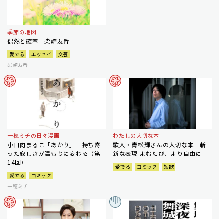
季節の地図
偶然と確率 柴崎友香
愛でる
エッセイ
文芸
柴崎友香
一穂ミチの日々漫画
わたしの大切な本
小日向まるこ「あかり」 持ち寄
歌人・青松輝さんの大切な本 斬
った寂しさが温もりに変わる（第
新な表現 よむたび、より自由に
14回）
愛でる
コミック
短歌
愛でる
コミック
一穂ミチ