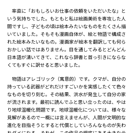
率直に「おもしろいお仕事の依頼をいただいたな」と
いう気持ちでした。もともと私は絵画美術を専攻した人
間ですし、子どもの頃は絵本みたいなものをたくさん描
いていました。そもそも漫画自体が、絵と物語で構成さ
れた絵本みたいなもの。漫画家が絵本を翻訳しても何ら
おかしい話ではありません。目を通してみるとどんどん
日本語が湧いてきて、これなら辞書と首っ引きにならな
くてもすぐに訳せると思いました。
物語はアレゴリック（寓意的）です。クマが、自分の
持っている武器がどれだけすごいかを実感したくて色々
なものを切り刻む。その結果、洪水が発生して自分の家
が流されます。最初に読んでふと思い立ったのは、やは
り地球温暖化問題です。地球温暖化については、様々な
見解があるので一概には言えませんが、人間が文明的な
進化を目指そうとすると代償としていろんなものが失わ
れダメになる。それが、この作品の根底にある大きなテ