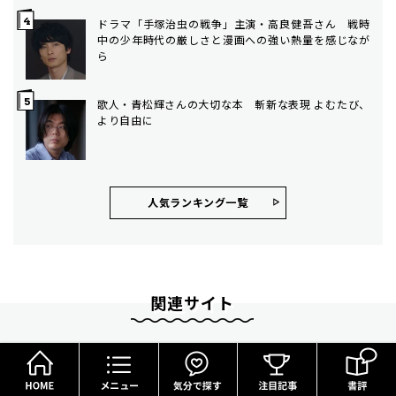
ドラマ「手塚治虫の戦争」主演・高良健吾さん 戦時
中の少年時代の厳しさと漫画への強い熱量を感じなが
ら
歌人・青松輝さんの大切な本 斬新な表現 よむたび、
より自由に
人気ランキング⼀覧
関連サイト
HOME
メニュー
気分で探す
朝日新聞社のニュースサイト
朝日新聞（デジタル版）