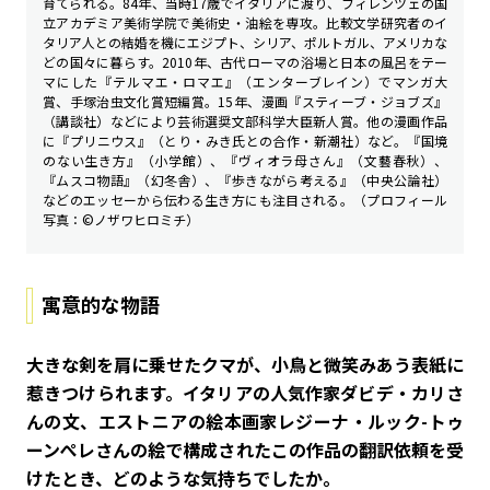
育てられる。84年、当時17歳でイタリアに渡り、フィレンツェの国
立アカデミア美術学院で美術史・油絵を専攻。比較文学研究者のイ
タリア人との結婚を機にエジプト、シリア、ポルトガル、アメリカな
どの国々に暮らす。2010年、古代ローマの浴場と日本の風呂をテー
マにした『テルマエ・ロマエ』（エンターブレイン）でマンガ大
賞、手塚治虫文化賞短編賞。15年、漫画『スティーブ・ジョブズ』
（講談社）などにより芸術選奨文部科学大臣新人賞。他の漫画作品
に『プリニウス』（とり・みき氏との合作・新潮社）など。『国境
のない生き方』（小学館）、『ヴィオラ母さん』（文藝春秋）、
『ムスコ物語』（幻冬舎）、『歩きながら考える』（中央公論社）
などのエッセーから伝わる生き方にも注目される。（プロフィール
写真：©️ノザワヒロミチ）
寓意的な物語
――大きな剣を肩に乗せたクマが、小鳥と微笑みあう表紙に
惹きつけられます。イタリアの人気作家ダビデ・カリさ
んの文、エストニアの絵本画家レジーナ・ルック-トゥ
ーンぺレさんの絵で構成されたこの作品の翻訳依頼を受
けたとき、どのような気持ちでしたか。