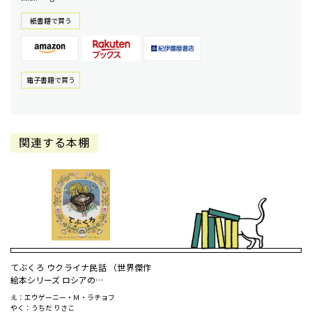
紙書籍で買う
電⼦書籍で買う
関連する本棚
てぶくろ ウクライナ民話 （世界傑作
絵本シリーズ ロシアの…
え：エウゲーニー・Ｍ・ラチョフ
やく：うちだ りさこ