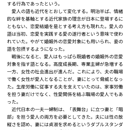
する行為であったという。
愛人の語も近代をとおして変化する。明治半ば、情緒
的な絆を基軸とする近代家族の理念が日本に登場するに
ともない、恋愛結婚を是とする考え方も現れた。愛人の
語は当初、恋愛を実践する愛の遂行者という意味で使わ
れていた。やがて婚姻外の恋愛対象にも用いられ、妾の
語を包摂するようになった。
戦後になると、愛人はもっぱら既婚者の婚姻外の恋愛
対象を指す語となる。高度成長期、専業主婦が急増する
一方、女性の社会進出が進んだ。これにより、夫の職場
で働く女性が愛人となることが、妻にとって脅威となっ
た。生産労働に従事する夫を支えていたのは、家事労働
を担う妻だけでなく、性愛関係を結ぶ職場の愛人でもあ
った。
近代日本の一夫一婦制は、「表舞台」に立つ妻と「暗
部」を担う愛人の両方を必要としてきた。夫には性の放
縦さを認め、妻には貞淑を求めるというダブルスタンダ