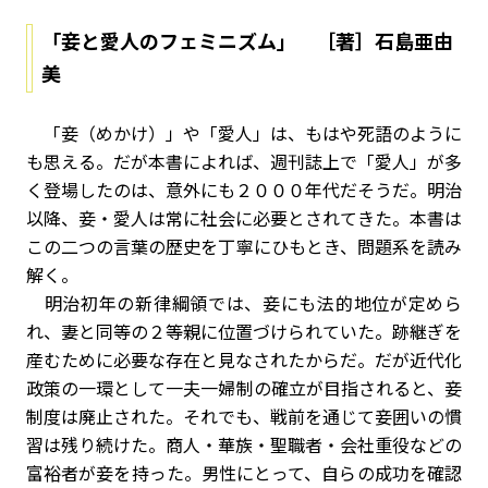
「妾と愛人のフェミニズム」 ［著］石島亜由
美
「妾（めかけ）」や「愛人」は、もはや死語のように
も思える。だが本書によれば、週刊誌上で「愛人」が多
く登場したのは、意外にも２０００年代だそうだ。明治
以降、妾・愛人は常に社会に必要とされてきた。本書は
この二つの言葉の歴史を丁寧にひもとき、問題系を読み
解く。
明治初年の新律綱領では、妾にも法的地位が定めら
れ、妻と同等の２等親に位置づけられていた。跡継ぎを
産むために必要な存在と見なされたからだ。だが近代化
政策の一環として一夫一婦制の確立が目指されると、妾
制度は廃止された。それでも、戦前を通じて妾囲いの慣
習は残り続けた。商人・華族・聖職者・会社重役などの
富裕者が妾を持った。男性にとって、自らの成功を確認