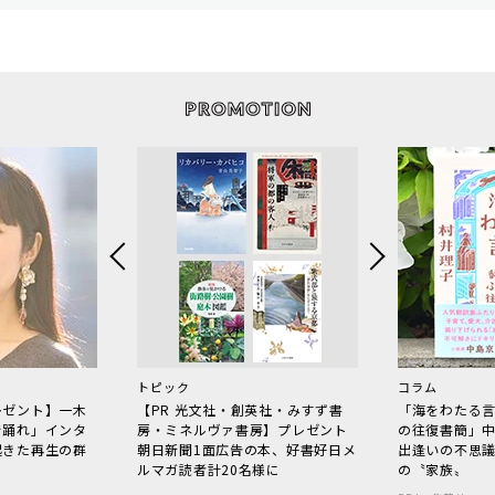
トピック
コラム
レゼント】一木
【PR 光文社・創英社・みすず書
「海をわたる
で踊れ」インタ
房・ミネルヴァ書房】プレゼント
の往復書簡」
起きた再生の群
朝日新聞1面広告の本、好書好日メ
出逢いの不思
ルマガ読者計20名様に
の〝家族〟