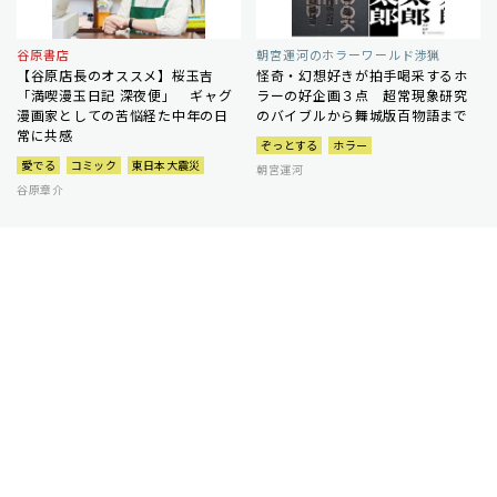
谷原書店
朝宮運河のホラーワールド渉猟
【谷原店長のオススメ】桜玉吉
怪奇・幻想好きが拍手喝采するホ
「満喫漫玉日記 深夜便」 ギャグ
ラーの好企画３点 超常現象研究
漫画家としての苦悩経た中年の日
のバイブルから舞城版百物語まで
常に共感
ぞっとする
ホラー
愛でる
コミック
東日本大震災
朝宮運河
谷原章介