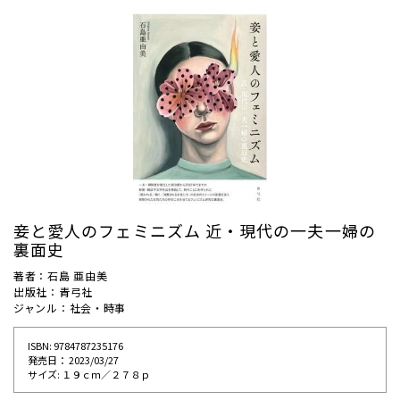
妾と愛人のフェミニズム 近・現代の一夫一婦の
裏面史
著者：石島 亜由美
出版社：青弓社
ジャンル：社会・時事
ISBN: 9784787235176
発売⽇： 2023/03/27
サイズ: １９ｃｍ／２７８ｐ