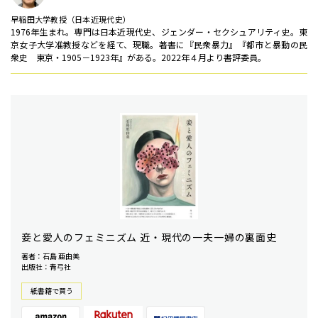
早稲田大学教授（日本近現代史）
1976年生まれ。専門は日本近現代史、ジェンダー・セクシュアリティ史。東
京女子大学准教授などを経て、現職。著書に『民衆暴力』『都市と暴動の民
衆史 東京・1905－1923年』がある。2022年４月より書評委員。
妾と愛人のフェミニズム 近・現代の一夫一婦の裏面史
著者：石島 亜由美
出版社：青弓社
紙書籍で買う