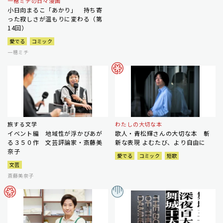
一穂ミチの日々漫画
小日向まるこ「あかり」 持ち寄
った寂しさが温もりに変わる（第
14回）
愛でる
コミック
一穂ミチ
旅する文学
わたしの大切な本
イベント編 地域性が浮かびあが
歌人・青松輝さんの大切な本 斬
る３５０作 文芸評論家・斎藤美
新な表現 よむたび、より自由に
奈子
愛でる
コミック
短歌
文芸
斎藤美奈子