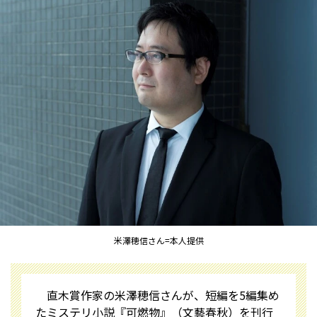
米澤穂信さん=本人提供
直木賞作家の米澤穂信さんが、短編を5編集め
たミステリ小説『可燃物』（文藝春秋）を刊行