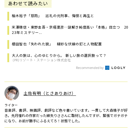
あわせて読みたい
柚木裕子「慈雨」 巡礼の元刑事、悔恨と再生と
米澤穂信・東野圭吾・京極夏彦…謎解き純度高い「本格」目立つ 20
23年ミステリー...
櫻田智也「失われた貌」 精妙な伏線の釘と人物配置
大人の旅は、心のゆとりから。 新しい旅の選択肢って？
(PR)リゾート・ステーション株式会社
Recommended by
土佐有明（とさありあけ）
ライター
音楽評、書評、映画評、劇評など色々書いています。一貫して大森靖子が好
き。先月憧れの作家だった綿矢りささんに取材したんですが、緊張でガチガチ
になり、お前が勝手にふるえてろ！状態でした。