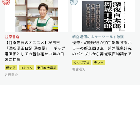
谷原書店
朝宮運河のホラーワールド渉猟
【谷原店長のオススメ】桜玉吉
怪奇・幻想好きが拍手喝采するホ
「満喫漫玉日記 深夜便」 ギャグ
ラーの好企画３点 超常現象研究
漫画家としての苦悩経た中年の日
のバイブルから舞城版百物語まで
常に共感
ぞっとする
ホラー
愛でる
コミック
東日本大震災
朝宮運河
谷原章介