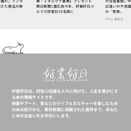
で踊れ」インタ
房・ミネルヴァ書房】プレゼント
の往復書簡」
起きた再生の群
朝日新聞1面広告の本、好書好日メ
出逢いの不思
ルマガ読者計20名様に
の〝家族〟
PR by 集英社
好書好日は、好奇心旺盛な人々に向けた、人生を豊かにす
る本の情報サイトです。
映画やアート、食などのライフ＆カルチャーを楽しむため
の本の紹介から、朝日新聞に掲載された書評まで、あなた
と本の出会いをお手伝いします。