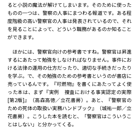
ると小説の魔法が解けてしまいます。そのために使った
ものの一つは、警察の人事にまつわる報道です。ある程
度階級の高い警察官の人事は発表されているので、それ
を見ることによって、どういう職務があるのか知ること
ができます。
ほかには、警察官向けの参考書ですね。警察官は昇進
するにあたって勉強をしなければなりません。事件にお
ける法律の運用の仕方だったり、適切な手続きだったり
を学ぶ。で、その勉強のための参考書というのが書店に
売っているんです。『可燃物』を書くにあたってよく使
った本は、まず『実例 捜査における事実認定の実際
[第2版]』（高森高徳／立花書房）。あと、『警察官の
ための死体の取扱い実務ハンドブック』（城祐一郎／立
花書房）。こうした本を読むと、「警察官はこういうこ
とはしない」と分かってくる。