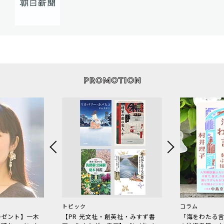
トピック
コラム
レゼント】一木
【PR 光文社・創英社・みすず書
「海をわたる