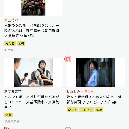
文芸時評
家族のかたち 心を配り合う、一
瞬があれば 都甲幸治〈朝日新聞
文芸時評26年7月〉
考える
文芸
都甲幸治
旅する文学
わたしの大切な本
イベント編 地域性が浮かびあが
歌人・青松輝さんの大切な本 斬
る３５０作 文芸評論家・斎藤美
新な表現 よむたび、より自由に
奈子
愛でる
コミック
短歌
文芸
斎藤美奈子