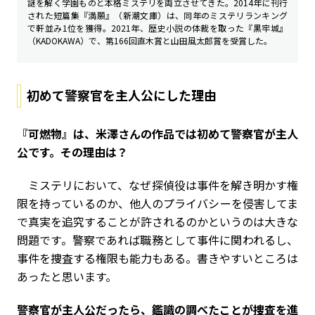
謎を解く学園ものと本格ミステリを両立させてきた。2014年に刊行
された短篇集『満願』（新潮文庫）は、同年のミステリランキング
で軒並み1位を獲得。2021年、歴史小説の体裁を取った『黒牢城』
（KADOKAWA）で、第166回直木賞と山田風太郎賞を受賞した。
初めて警察官を主人公にした理由
――『可燃物』は、米澤さんの作品では初めて警察官が主人
公です。その理由は？
ミステリにおいて、なぜ探偵役は事件を解き明かす権
限を持っているのか、他人のプライバシーを侵害してま
で真実を追究することが許されるのかというのは大きな
問題です。警察であれば職務として事件に関われるし、
事件を捜査する権限も能力もある。書きやすいところは
あったと思います。
――警察官が主人公だったら、鑑識の調べたことが捜査を進