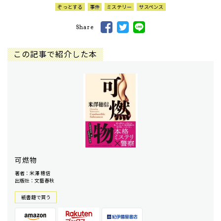
ぞっとする
事件
ミステリー
サスペンス
Share
この記事で紹介した本
可燃物
著者：米澤 穂信
出版社：文藝春秋
紙書籍で買う