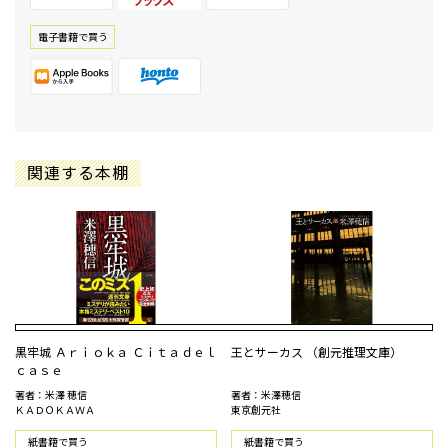
電⼦書籍で買う
関連する本棚
黒牢城 Ａｒｉｏｋａ Ｃｉｔａｄｅｌ
王とサーカス （創元推理文庫）
ｃａｓｅ
著者：米澤 穂信
著者：米澤穂信
ＫＡＤＯＫＡＷＡ
東京創元社
紙書籍で買う
紙書籍で買う