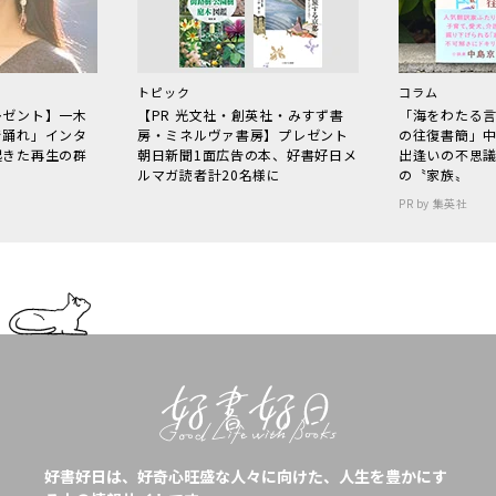
トピック
コラム
レゼント】一木
【PR 光文社・創英社・みすず書
「海をわたる
で踊れ」インタ
房・ミネルヴァ書房】プレゼント
の往復書簡」
起きた再生の群
朝日新聞1面広告の本、好書好日メ
出逢いの不思
ルマガ読者計20名様に
の〝家族〟
PR by 集英社
好書好日は、好奇心旺盛な人々に向けた、人生を豊かにす