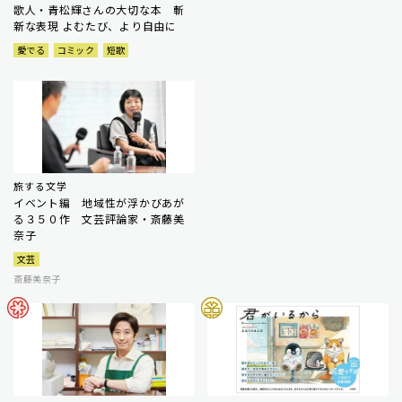
歌人・青松輝さんの大切な本 斬
新な表現 よむたび、より自由に
愛でる
コミック
短歌
旅する文学
イベント編 地域性が浮かびあが
る３５０作 文芸評論家・斎藤美
奈子
文芸
斎藤美奈子