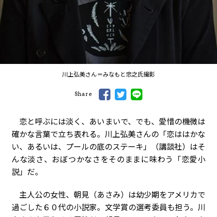
川上弘美さん＝みなもと忠之氏撮影
Share
恋と呼ぶには淡く、あいまいで、でも、愛惜の機微は
確かな言葉で立ち表れる。川上弘美さんの「恋ははかな
い、あるいは、プールの底のステーキ」（講談社）はそ
んな淡さ、おぼつかなさをそのままに味わう「恋愛小
説」だ。
主人公の女性、朝見（あさみ）は幼少期をアメリカで
過ごした６０代の小説家。文学賞の選考委員も担う。川