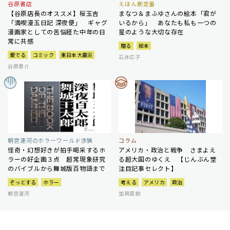
谷原書店
えほん新定番
【谷原店長のオススメ】桜玉吉
まなつ＆まふゆさんの絵本「君が
「満喫漫玉日記 深夜便」 ギャグ
いるから」 あなたも私も一つの
漫画家としての苦悩経た中年の日
星のような大切な存在
常に共感
贈る
絵本
愛でる
コミック
東日本大震災
石井広子
谷原章介
朝宮運河のホラーワールド渉猟
コラム
怪奇・幻想好きが拍手喝采するホ
アメリカ・政治と戦争 さまよえ
ラーの好企画３点 超常現象研究
る超大国のゆくえ 【じんぶん堂
のバイブルから舞城版百物語まで
注目記事セレクト】
ぞっとする
ホラー
考える
アメリカ
政治
朝宮運河
加賀直樹