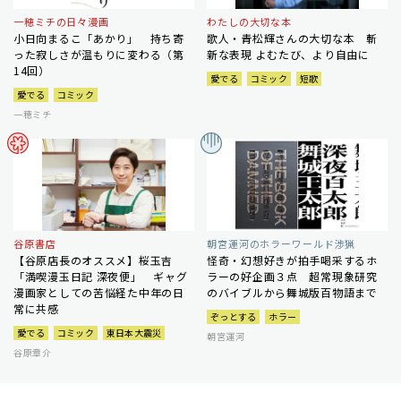
一穂ミチの日々漫画
わたしの大切な本
小日向まるこ「あかり」 持ち寄
歌人・青松輝さんの大切な本 斬
った寂しさが温もりに変わる（第
新な表現 よむたび、より自由に
14回）
愛でる
コミック
短歌
愛でる
コミック
一穂ミチ
谷原書店
朝宮運河のホラーワールド渉猟
【谷原店長のオススメ】桜玉吉
怪奇・幻想好きが拍手喝采するホ
「満喫漫玉日記 深夜便」 ギャグ
ラーの好企画３点 超常現象研究
漫画家としての苦悩経た中年の日
のバイブルから舞城版百物語まで
常に共感
ぞっとする
ホラー
愛でる
コミック
東日本大震災
朝宮運河
谷原章介