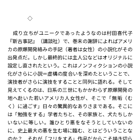
◇
成り立ちがユニークであったようなのは村田喜代子
『新古事記』（講談社）で、巻末の謝辞によればアメリ
カの原爆開発絡みの手記（著者は女性）の小説化がその
出発点だ。しかし最終的には主人公などはオリジナルに
設定し直されたという。これはノンフィクションの小説
化がさらに小説＝虚構の度合いを深めたということで、
演技者がさらに演技をすることと同列に語れる。そして
見えてくるのは、日系の三世にもかかわらず原爆開発の
地へ赴いた若いアメリカ人女性が、そこで「無垢（む
く）に過ごす」日々の驚異的なありさまである。そこに
は「勉強をする」学者たちと、その家族と、犬たちしか
いないに等しい。誰ひとり悪をなそうとしていないの
に、史上最大の悪を生む場に臨む、とはどういうことな
のか？ それが「フリをする」作品だからこそ描き切ら