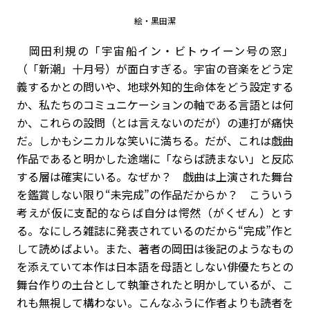
絵・黒田潔
岡田利規の「宇宙船イン・ビトゥイーン号の窓」
（「新潮」十月号）が面白すぎる。宇宙の音楽をどう定
義するかとの問いや、地球外知的生命体をどう設定する
か、私たちのコミュニケーションの軸である言語とは何
か、これらの設問（とは言えないのだが）の連打が痛快
だ。しかもシニカルな笑いに満ちる。だが、これは戯曲
作品であると明かした途端に「ならば読まない」と反応
する層は確実にいる。なぜか？ 戯曲は上演された舞台
を鑑賞しない限り“未完成”の作品だからか？ こういう
考えが仮に支配的ならば自分は愕然（がくぜん）とす
る。なにしろ雑誌に発表されているのだから“完成”作と
して読めばよい。また、著者の岡田は後記のようなもの
を添えていて本作は日本語を母語としない俳優たちとの
舞台作りの土台として執筆されたと明かしているが、こ
れも無視して構わない。こんなふうに作者よりも読者を