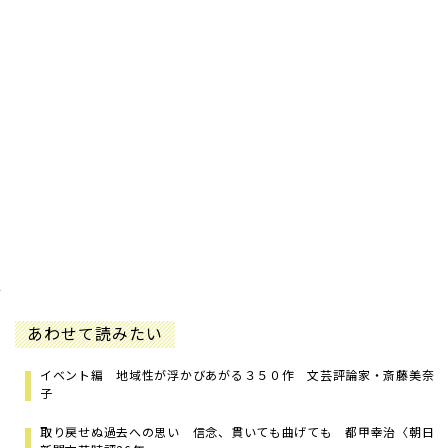
あわせて読みたい
イベント編 地域性が浮かびあがる３５０作 文芸評論家・斎藤美奈
子
取り戻せぬ過去への思い 信念、貫いても曲げても 都甲幸治〈朝日