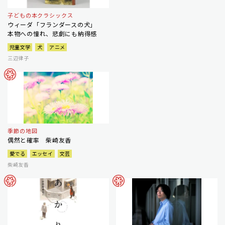
子どもの本クラシックス
ウィーダ「フランダースの犬」
本物への憧れ、悲劇にも納得感
児童文学
犬
アニメ
三辺律子
季節の地図
偶然と確率 柴崎友香
愛でる
エッセイ
文芸
柴崎友香