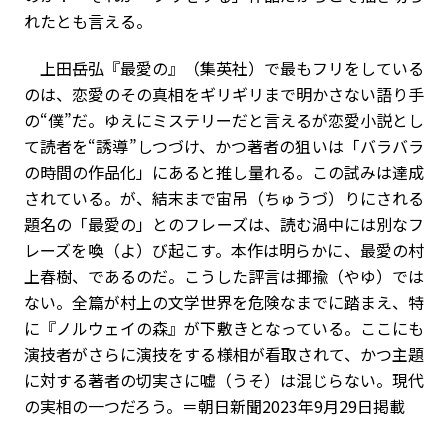
れたとも言える。
上田岳弘『最愛の』（集英社）で最もフリをしている
のは、恋愛のその真相をギリギリまで明かさない語り手
の“僕”だ。ゆえにミステリーだと言えるが恋愛小説とし
て読者を“誘導”しつづけ、かつ著者の狙いは「バラバラ
の時間の作品化」にあると推し量れる。この試みは達成
されている。が、結末まで宙吊（ちゅうづ）りにされる
題名の「最愛の」とのフレーズは、読む渦中には別なフ
レーズを喚（よ）び起こす。本作は明らかに、最愛の村
上春樹、であるのだ。こうした評言は揶揄（やゆ）では
ない。全篇が村上の文学世界を危険なまでに踏まえ、特
に『ノルウェイの森』が下敷きとなっている。ここにも
演技者がさらに演技をする様相が看取されて、かつ主題
に対する著者の切実さに嘘（うそ）は混じらない。現代
の実相の一つだろう。＝朝日新聞2023年9月29日掲載