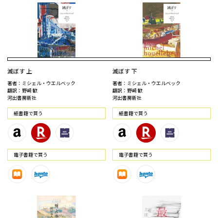
滅ぼす 上
滅ぼす 下
著者：ミシェル・ウエルベック
著者：ミシェル・ウエルベック
翻訳：野崎 歓
翻訳：野崎 歓
河出書房新社
河出書房新社
紙書籍で買う
紙書籍で買う
電⼦書籍で買う
電⼦書籍で買う