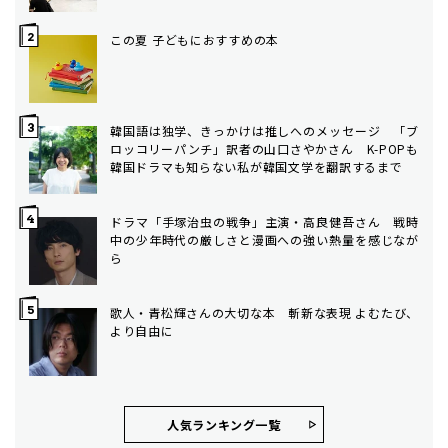
この夏 子どもにおすすめの本
韓国語は独学、きっかけは推しへのメッセージ 「ブ
ロッコリーパンチ」訳者の山口さやかさん K-POPも
韓国ドラマも知らない私が韓国文学を翻訳するまで
ドラマ「手塚治虫の戦争」主演・高良健吾さん 戦時
中の少年時代の厳しさと漫画への強い熱量を感じなが
ら
歌人・青松輝さんの大切な本 斬新な表現 よむたび、
より自由に
人気ランキング⼀覧