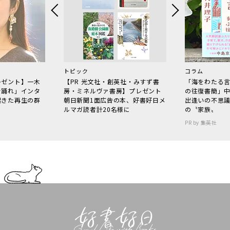
トピック
コラム
レゼント】一木
【PR 光文社・創英社・みすず書
「海をわたる
で踊れ」インタ
房・ミネルヴァ書房】プレゼント
の往復書簡」
起きた再生の群
朝日新聞1面広告の本、好書好日メ
出逢いの不思
ルマガ読者計20名様に
の〝家族〟
PR by 集英社