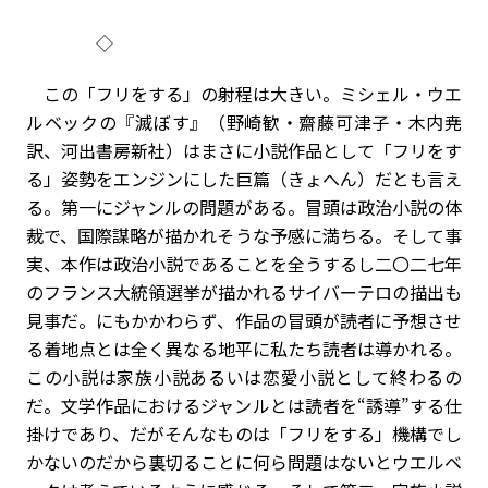
◇
この「フリをする」の射程は大きい。ミシェル・ウエ
ルベックの『滅ぼす』（野崎歓・齋藤可津子・木内尭
訳、河出書房新社）はまさに小説作品として「フリをす
る」姿勢をエンジンにした巨篇（きょへん）だとも言え
る。第一にジャンルの問題がある。冒頭は政治小説の体
裁で、国際謀略が描かれそうな予感に満ちる。そして事
実、本作は政治小説であることを全うするし――二〇二七年
のフランス大統領選挙が描かれる――サイバーテロの描出も
見事だ。にもかかわらず、作品の冒頭が読者に予想させ
る着地点とは全く異なる地平に私たち読者は導かれる。
この小説は家族小説あるいは恋愛小説として終わるの
だ。文学作品におけるジャンルとは読者を“誘導”する仕
掛けであり、だがそんなものは「フリをする」機構でし
かないのだから裏切ることに何ら問題はないとウエルベ