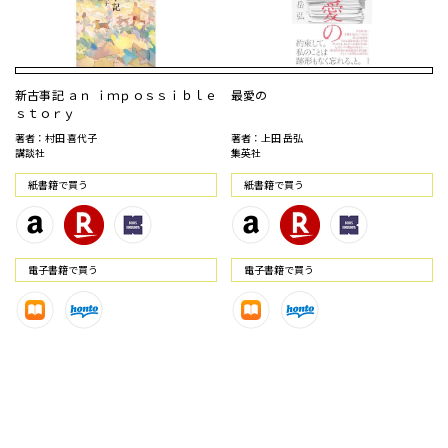
新古事記 ａｎ ｉｍｐｏｓｓｉｂｌｅ
最愛の
ｓｔｏｒｙ
著者：村田 喜代子
著者：上田 岳弘
講談社
集英社
紙書籍で買う
紙書籍で買う
電⼦書籍で買う
電⼦書籍で買う