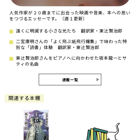
人気作家が２０歳までに出会った映画や音楽、本への思い
をつづるエッセーです。（週１更新）
遠くに明滅する小さな光たち 翻訳家・東辻󠄀賢治郎
二宮康明さんの「よく飛ぶ紙飛行機集」で味わった特
別な「読書」体験 翻訳家・東辻󠄀賢治郎
東辻󠄀賢治郎さんをピアノへに向かわせた坂本龍一とサ
ティの名曲
連載一覧
関連する本棚