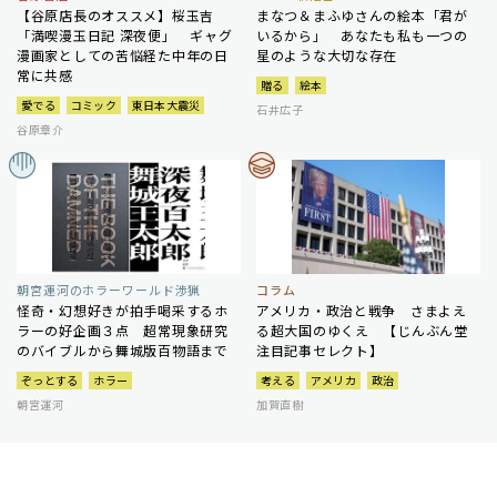
【谷原店長のオススメ】桜玉吉
まなつ＆まふゆさんの絵本「君が
「満喫漫玉日記 深夜便」 ギャグ
いるから」 あなたも私も一つの
漫画家としての苦悩経た中年の日
星のような大切な存在
常に共感
贈る
絵本
愛でる
コミック
東日本大震災
石井広子
谷原章介
朝宮運河のホラーワールド渉猟
コラム
怪奇・幻想好きが拍手喝采するホ
アメリカ・政治と戦争 さまよえ
ラーの好企画３点 超常現象研究
る超大国のゆくえ 【じんぶん堂
のバイブルから舞城版百物語まで
注目記事セレクト】
ぞっとする
ホラー
考える
アメリカ
政治
朝宮運河
加賀直樹