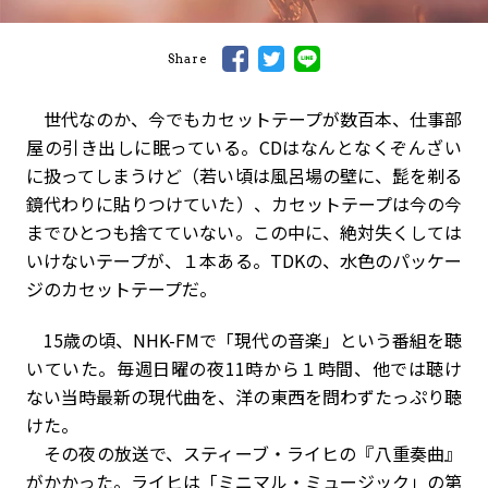
Share
世代なのか、今でもカセットテープが数百本、仕事部
屋の引き出しに眠っている。CDはなんとなくぞんざい
に扱ってしまうけど（若い頃は風呂場の壁に、髭を剃る
鏡代わりに貼りつけていた）、カセットテープは今の今
までひとつも捨てていない。この中に、絶対失くしては
いけないテープが、１本ある。TDKの、水色のパッケー
ジのカセットテープだ。
15歳の頃、NHK-FMで「現代の音楽」という番組を聴
いていた。毎週日曜の夜11時から１時間、他では聴け
ない当時最新の現代曲を、洋の東西を問わずたっぷり聴
けた。
その夜の放送で、スティーブ・ライヒの『八重奏曲』
がかかった。ライヒは「ミニマル・ミュージック」の第