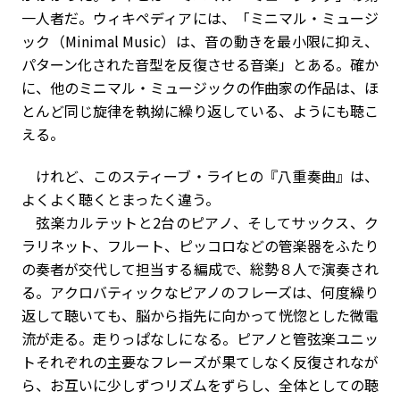
一人者だ。ウィキペディアには、「ミニマル・ミュージ
ック（Minimal Music）は、音の動きを最小限に抑え、
パターン化された音型を反復させる音楽」とある。確か
に、他のミニマル・ミュージックの作曲家の作品は、ほ
とんど同じ旋律を執拗に繰り返している、ようにも聴こ
える。
けれど、このスティーブ・ライヒの『八重奏曲』は、
よくよく聴くとまったく違う。
弦楽カルテットと2台のピアノ、そしてサックス、ク
ラリネット、フルート、ピッコロなどの管楽器をふたり
の奏者が交代して担当する編成で、総勢８人で演奏され
る。アクロバティックなピアノのフレーズは、何度繰り
返して聴いても、脳から指先に向かって恍惚とした微電
流が走る。走りっぱなしになる。ピアノと管弦楽ユニッ
トそれぞれの主要なフレーズが果てしなく反復されなが
ら、お互いに少しずつリズムをずらし、全体としての聴