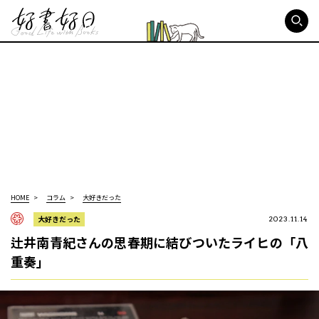
好書好日
HOME
コラム
大好きだった
大好きだった
2023.11.14
辻井南青紀さんの思春期に結びついたライヒの「八
重奏」