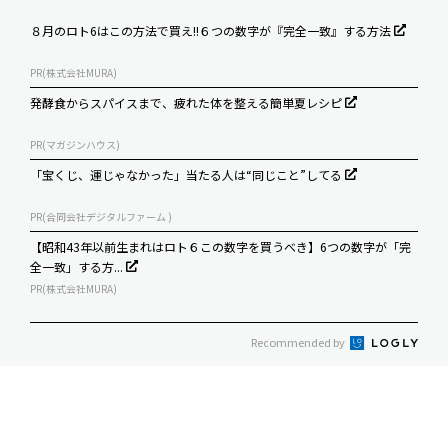
８月のロト6はこの方法で買え!!６つの数字が『完全一致』する方法
PR(株式会社MURA)
発酵食からスパイスまで、疲れた体を整える簡単夏レシピ
PR(マガジンハウス)
「宝くじ、運じゃなかった」当たる人は“同じこと”してる
PR(合同会社デジタルファーム )
【昭和43年以前生まれはロト６この数字を買うべき】6つの数字が「完
全一致」する方...
PR(株式会社MURA)
Recommended by