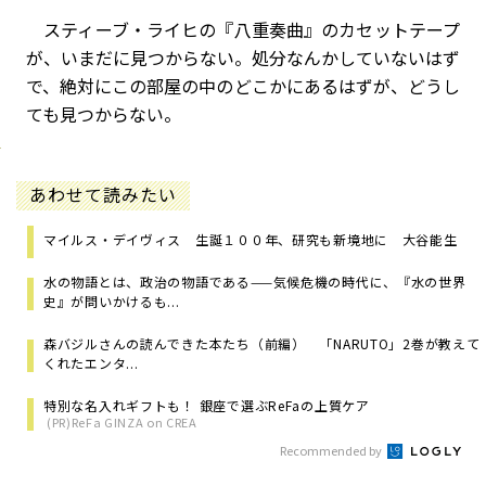
スティーブ・ライヒの『八重奏曲』のカセットテープ
が、いまだに見つからない。処分なんかしていないはず
で、絶対にこの部屋の中のどこかにあるはずが、どうし
ても見つからない。
あわせて読みたい
マイルス・デイヴィス 生誕１００年、研究も新境地に 大谷能生
水の物語とは、政治の物語である——気候危機の時代に、『水の世界
史』が問いかけるも...
森バジルさんの読んできた本たち（前編） 「NARUTO」2巻が教えて
くれたエンタ...
特別な名入れギフトも！ 銀座で選ぶReFaの上質ケア
(PR)ReFa GINZA on CREA
Recommended by