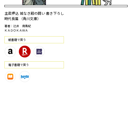
主君押込 城なき殿の闘い 書き下ろし
時代長篇 （角川文庫）
著者：辻井 南青紀
ＫＡＤＯＫＡＷＡ
紙書籍で買う
電⼦書籍で買う