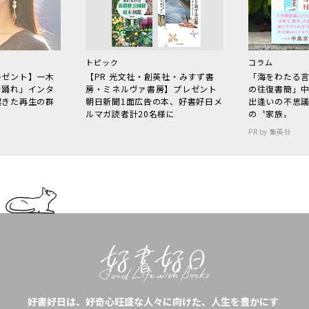
トピック
コラム
レゼント】一木
【PR 光文社・創英社・みすず書
「海をわたる
で踊れ」インタ
房・ミネルヴァ書房】プレゼント
の往復書簡」
起きた再生の群
朝日新聞1面広告の本、好書好日メ
出逢いの不思
ルマガ読者計20名様に
の〝家族〟
PR by 集英社
好書好日は、好奇心旺盛な人々に向けた、人生を豊かにす