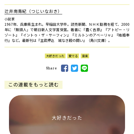
辻井南青紀（つじいなおき）
小説家
1967年、兵庫県生まれ。早稲田大学卒。読売新聞、ＮＨＫ勤務を経て、2000
年に「無頭人」で朝日新人文学賞受賞。著書に『蠢く吉原』『アトピー・リ
ゾート』『イントゥ・ザ・サーフィン』『ミルトンのアベーリャ』『結婚奉
行』など。最新刊は『主君押込 城なき殿の闘い』（角川文庫）。
大好きだった
愛でる
音楽
Share
この連載をもっと読む
大好きだった