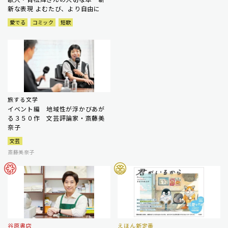
新な表現 よむたび、より自由に
愛でる
コミック
短歌
旅する文学
イベント編 地域性が浮かびあが
る３５０作 文芸評論家・斎藤美
奈子
文芸
斎藤美奈子
谷原書店
えほん新定番