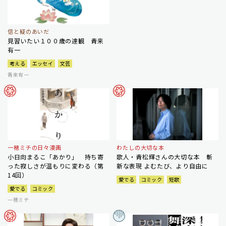
信と疑のあいだ
見習いたい１００歳の達観 青来
有一
考える
エッセイ
文芸
青来有一
一穂ミチの日々漫画
わたしの大切な本
小日向まるこ「あかり」 持ち寄
歌人・青松輝さんの大切な本 斬
った寂しさが温もりに変わる（第
新な表現 よむたび、より自由に
14回）
愛でる
コミック
短歌
愛でる
コミック
一穂ミチ