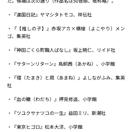
た。候補は次の通り（作品名は50音順、敬称略）。
・『違国日記』ヤマシタトモコ、祥伝社
・『【推しの子】』赤坂アカ×横槍（よこやり）メン
ゴ、集英社
・『神田ごくら町職人ばなし』坂上暁仁、リイド社
・『サターンリターン』鳥飼茜（あかね）、小学館
・『環（たまき）と周（あまね）』よしながふみ、集英
社
・『血の轍（わだち）』押見修造、小学館
・『ツユクサナツコの一生』益田ミリ、新潮社
・『東京ヒゴロ』松本大洋、小学館