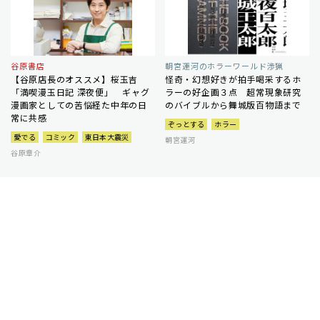
谷原書店
朝宮運河のホラーワールド渉猟
【谷原店長のオススメ】桜玉吉
怪奇・幻想好きが拍手喝采するホ
「満喫漫玉日記 深夜便」 ギャグ
ラーの好企画３点 超常現象研究
漫画家としての苦悩経た中年の日
のバイブルから舞城版百物語まで
常に共感
ぞっとする
ホラー
愛でる
コミック
東日本大震災
朝宮運河
谷原章介