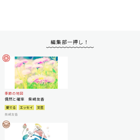
編集部一押し！
季節の地図
偶然と確率 柴崎友香
愛でる
エッセイ
文芸
柴崎友香