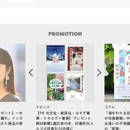
トピック
コラム
レゼント】一木
【PR 光文社・創英社・みすず書
「海をわたる
で踊れ」インタ
房・ミネルヴァ書房】プレゼント
の往復書簡」
起きた再生の群
朝日新聞1面広告の本、好書好日メ
出逢いの不思
ルマガ読者計20名様に
の〝家族〟