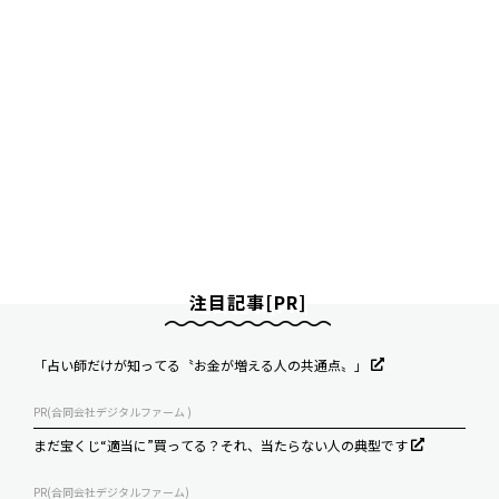
注目記事[PR]
「占い師だけが知ってる〝お金が増える人の共通点〟」
PR(合同会社デジタルファーム )
まだ宝くじ“適当に”買ってる？それ、当たらない人の典型です
PR(合同会社デジタルファーム)