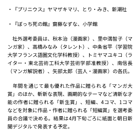
・『プリニウス』ヤマザキマリ、とり・みき、新潮社
・『ぼっち死の館』齋藤なずな、小学館
社外選考委員は、秋本治（漫画家）、里中満智子（マ
ンガ家）、高橋みなみ（タレント）、中条省平（学習院
大学フランス語圏文化学科教授）、トミヤマユキコ（ラ
イター・東北芸術工科大学芸術学部准教授）、南信長
（マンガ解説者）、矢部太郎（芸人・漫画家）の各氏。
年間を通じて最も優れた作品に贈られる「マンガ大
賞」のほか、斬新な表現、画期的なテーマなど清新な才
能の作者に贈られる「新生賞」、短編、4コマ、1コマ
などを対象に作品・作者に贈られる「短編賞」を選考委
員の合議で決める。結果は4月下旬ごろに紙面と朝日新
聞デジタルで発表する予定。