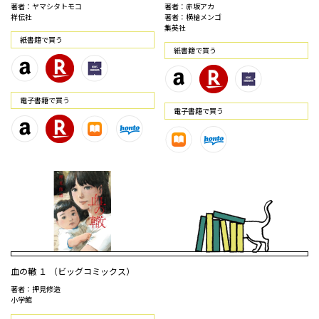
著者：ヤマシタトモコ
著者：赤坂アカ
祥伝社
著者：横槍メンゴ
集英社
紙書籍で買う
紙書籍で買う
電⼦書籍で買う
電⼦書籍で買う
血の轍 １ （ビッグコミックス）
著者：押見修造
小学館