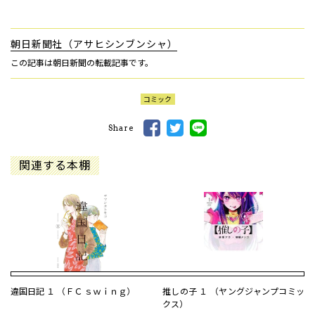
朝日新聞社（アサヒシンブンシャ）
この記事は朝日新聞の転載記事です。
コミック
Share
関連する本棚
違国日記 １ （ＦＣ ｓｗｉｎｇ）
推しの子 １ （ヤングジャンプコミッ
クス）