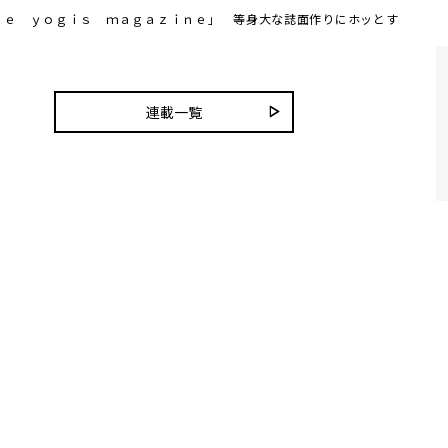
ｈｅ ｙｏｇｉｓ ｍａｇａｚｉｎｅ」 等身大な誌面作りにホッとす
連載一覧