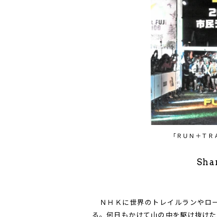
「ＲＵＮ＋ＴＲ
Sha
ＮＨＫに世界のトレイルランやロー
る。何日もかけて山の中を駆け抜けた