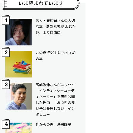
いま読まれています
歌人・青松輝さんの大切
な本 斬新な表現 よむた
び、より自由に
この夏 子どもにおすすめ
の本
髙嶋政伸さんがエッセイ
「インティマシーコーデ
ィネーター」を無料公開
した理由 「おつむの良
い子は長居しない」イン
タビュー
外からの声 澤田瞳子