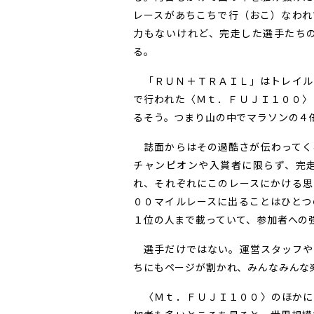
レースがあちこちで行（おこ）なわれ
力もないけれど、完走した選手たち
る。
「ＲＵＮ＋ＴＲＡＩＬ」はトレイル
で行われた〈Ｍｔ．ＦＵＪＩ１００〉
るそう。つまり山の中でマラソンの４
誌面からはその過酷さが伝わってく
チャンピオンや入賞者に限らず、完
れ、それぞれにこのレースにかける思
００マイルレースに出ることはひとつ
１位の人まで載っていて、参加者への
選手だけではない。運営スタッフや
ちにもページが割かれ、みんなみんな
〈Ｍｔ．ＦＵＪＩ１００〉のほかに