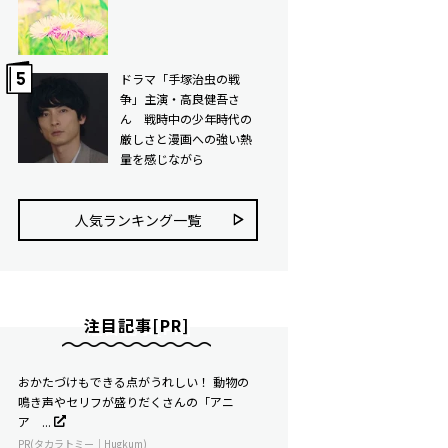
ドラマ「手塚治虫の戦
争」主演・高良健吾さ
ん 戦時中の少年時代の
厳しさと漫画への強い熱
量を感じながら
人気ランキング⼀覧
注目記事[PR]
おかたづけもできる点がうれしい！ 動物の
鳴き声やセリフが盛りだくさんの「アニ
ア ...
PR(タカラトミー｜Hugkum)