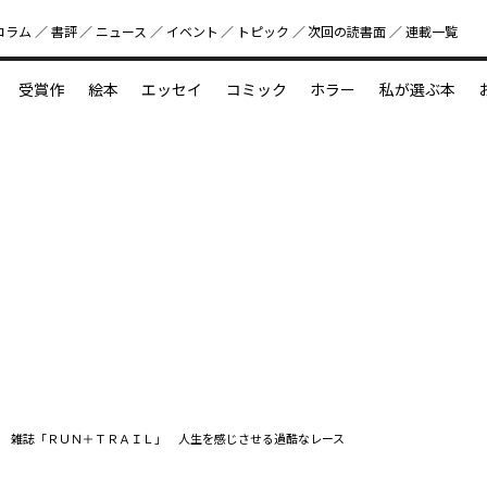
コラム
書評
ニュース
イベント
トピック
次回の読書⾯
連載一覧
好書好日
受賞作
絵本
エッセイ
コミック
ホラー
私が選ぶ本
？
えほん新定番
今めぐりたい児童文学の世界
図鑑の中の小宇宙
雑誌「ＲＵＮ＋ＴＲＡＩＬ」 人生を感じさせる過酷なレース