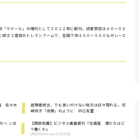
誌「マクール」の増刊として２０１２年に創刊。読者想定は４０～５０
に続き２度目のトレランブームで、全国で年４００～５００ものレース
福 佐々木
故障者続出、でも思いがけない味方は日々現れる。河
崎秋子「肉弾」のように 中江有里
ちへ いま
【西野亮廣】ビジネス書最新刊『北極星 僕たちはど
う働くか』
(PR)FINCHI on GOETHE