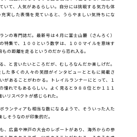
ていて、人気があるらしい。自分には挑戦する気力も体
の充実した表情を見ていると、うらやましい気持ちにな
ランの専門誌だ。最新号は４月に富士山麓（さんろく）
の特集で、１００という数字は、１００マイルを意味す
倍もの距離を走るというのだから恐れ入る。
る、と言いたいところだが、むしろなんだか楽しげだ。
走した多くの人々の笑顔がインタビューとともに掲載さ
いがあることがわかる。トレイルランナーにとって、１
の憧れでもあるらしい。よく見ると９８８位とか１１１
強いリスペクトが感じられた。
ボランティアも相当な数になるようで、そういった人た
楽しそうなのが印象的だ。
も、広島や神戸の大会のレポートがあり、海外からの参