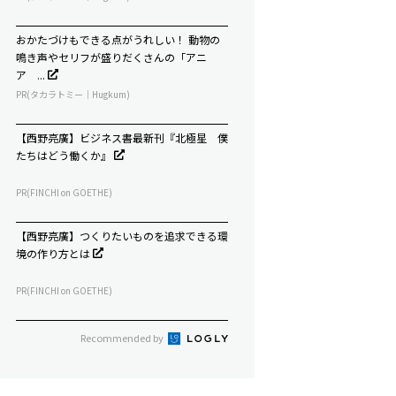
おかたづけもできる点がうれしい！ 動物の
鳴き声やセリフが盛りだくさんの「アニ
ア ...
PR(タカラトミー｜Hugkum)
【西野亮廣】ビジネス書最新刊『北極星 僕
たちはどう働くか』
PR(FINCHI on GOETHE)
【西野亮廣】つくりたいものを追求できる環
境の作り方とは
PR(FINCHI on GOETHE)
Recommended by