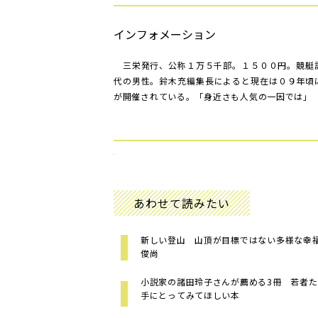
インフォメーション
三栄発行、公称１万５千部。１５００円。競艇
代の男性。鈴木充編集長によると現在は０９年頃
が開催されている。「身近さも人気の一因では」
あわせて読みたい
新しい登山 山頂が目標ではない多様な幸
俊尚
小説家の諸田玲子さんが薦める3冊 若者た
手にとってみてほしい本