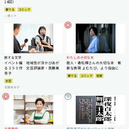
14回）
愛でる
コミック
一穂ミチ
旅する文学
わたしの大切な本
イベント編 地域性が浮かびあが
歌人・青松輝さんの大切な本 斬
る３５０作 文芸評論家・斎藤美
新な表現 よむたび、より自由に
奈子
愛でる
コミック
短歌
文芸
斎藤美奈子
谷原書店
朝宮運河のホラーワールド渉猟