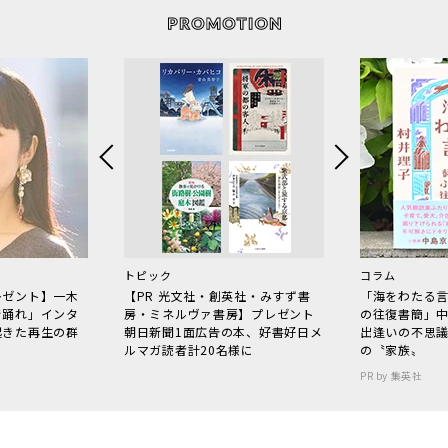
トピック
コラム
レゼント】一木
【PR 光文社・創英社・みすず書
「海をわたる
で踊れ」インタ
房・ミネルヴァ書房】プレゼント
の往復書簡」
起きた再生の群
朝日新聞1面広告の本、好書好日メ
出逢いの不思
ルマガ読者計20名様に
の〝家族〟
PR by 集英社