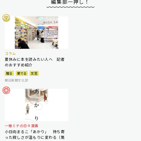
編集部一押し！
コラム
夏休みに本を読みたい人へ 記者
のおすすめ紹介
贈る
愛でる
文芸
朝日新聞文化部
一穂ミチの日々漫画
小日向まるこ「あかり」 持ち寄
った寂しさが温もりに変わる（第