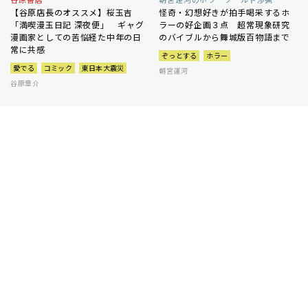
【谷原店長のオススメ】桜玉吉
怪奇・幻想好きが拍手喝采するホ
「満喫漫玉日記 深夜便」 ギャグ
ラーの好企画３点 超常現象研究
漫画家としての苦悩経た中年の日
のバイブルから舞城版百物語まで
常に共感
ぞっとする
ホラー
愛でる
コミック
東日本大震災
朝宮運河
谷原章介