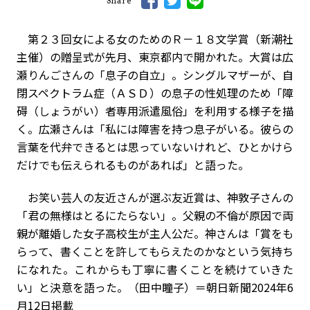
Share
第２３回女による女のためのＲ－１８文学賞（新潮社
主催）の贈呈式が先月、東京都内で開かれた。大賞は広
瀬りんごさんの「息子の自立」。シングルマザーが、自
閉スペクトラム症（ＡＳＤ）の息子の性処理のため「障
碍（しょうがい）者専用派遣風俗」を利用する様子を描
く。広瀬さんは「私には障害を持つ息子がいる。彼らの
言葉を代弁できるとは思っていないけれど、ひとかけら
だけでも伝えられるものがあれば」と語った。
お笑い芸人の友近さんが選ぶ友近賞は、神敦子さんの
「君の無様はとるにたらない」。父親の不倫が原因で両
親が離婚した女子高校生が主人公だ。神さんは「賞をも
らって、書くことを許してもらえたのかなという気持ち
になれた。これからも丁寧に書くことを続けていきた
い」と決意を語った。（田中瞳子）＝朝日新聞2024年6
月12日掲載