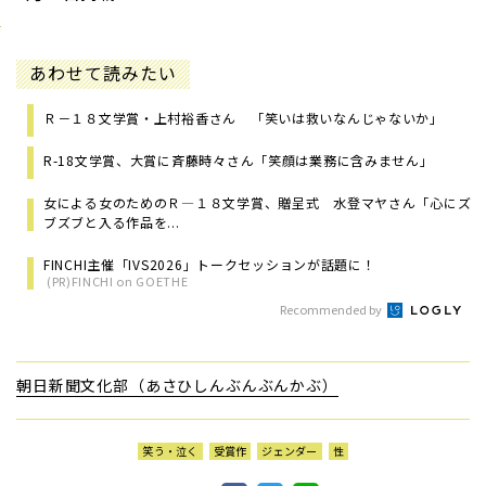
あわせて読みたい
Ｒ－１８文学賞・上村裕香さん 「笑いは救いなんじゃないか」
R-18文学賞、大賞に斉藤時々さん「笑顔は業務に含みません」
女による女のためのＲ―１８文学賞、贈呈式 水登マヤさん「心にズ
ブズブと入る作品を...
FINCHI主催「IVS2026」トークセッションが話題に！
(PR)FINCHI on GOETHE
Recommended by
朝日新聞文化部（あさひしんぶんぶんかぶ）
笑う・泣く
受賞作
ジェンダー
性