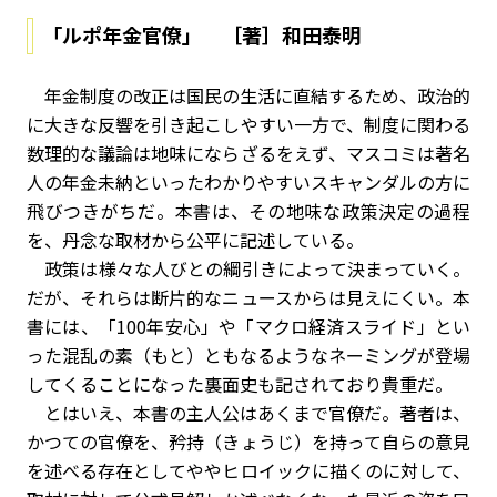
「ルポ年金官僚」 ［著］和田泰明
年金制度の改正は国民の生活に直結するため、政治的
に大きな反響を引き起こしやすい一方で、制度に関わる
数理的な議論は地味にならざるをえず、マスコミは著名
人の年金未納といったわかりやすいスキャンダルの方に
飛びつきがちだ。本書は、その地味な政策決定の過程
を、丹念な取材から公平に記述している。
政策は様々な人びとの綱引きによって決まっていく。
だが、それらは断片的なニュースからは見えにくい。本
書には、「100年安心」や「マクロ経済スライド」とい
った混乱の素（もと）ともなるようなネーミングが登場
してくることになった裏面史も記されており貴重だ。
とはいえ、本書の主人公はあくまで官僚だ。著者は、
かつての官僚を、矜持（きょうじ）を持って自らの意見
を述べる存在としてややヒロイックに描くのに対して、