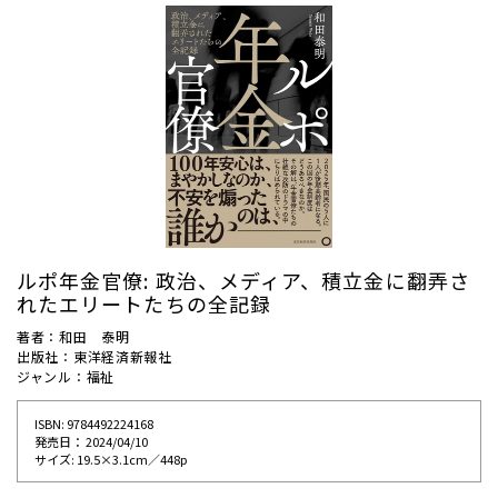
ルポ年金官僚: 政治、メディア、積立金に翻弄さ
れたエリートたちの全記録
著者：和田 泰明
出版社：東洋経済新報社
ジャンル：福祉
ISBN: 9784492224168
発売⽇： 2024/04/10
サイズ: 19.5×3.1cm／448p