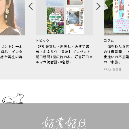
トピック
コラム
レゼント】一木
【PR 光文社・創英社・みすず書
「海をわたる
で踊れ」インタ
房・ミネルヴァ書房】プレゼント
の往復書簡」
起きた再生の群
朝日新聞1面広告の本、好書好日メ
出逢いの不思
ルマガ読者計20名様に
の〝家族〟
PR by 集英社