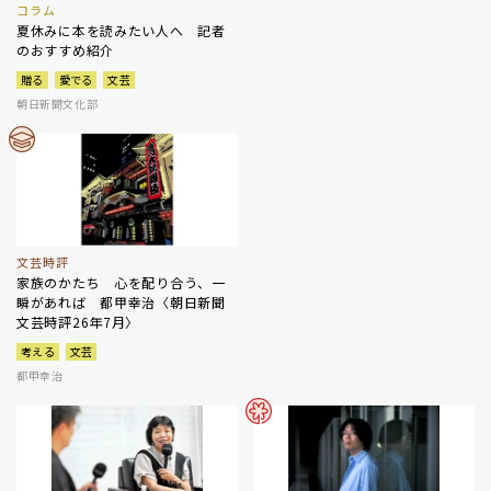
コラム
夏休みに本を読みたい人へ 記者
のおすすめ紹介
贈る
愛でる
文芸
朝日新聞文化部
文芸時評
家族のかたち 心を配り合う、一
瞬があれば 都甲幸治〈朝日新聞
文芸時評26年7月〉
考える
文芸
都甲幸治