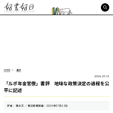
好書好日
HOME
書評
2024.07.13
「ルポ年金官僚」書評 地味な政策決定の過程を公
平に記述
評者： 酒井正 ／ 朝⽇新聞掲載：2024年07月13日