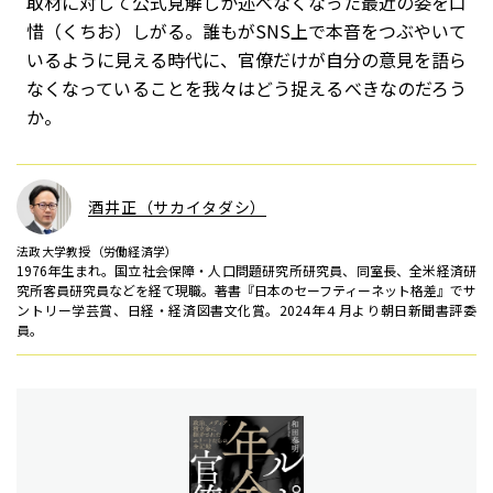
取材に対して公式見解しか述べなくなった最近の姿を口
惜（くちお）しがる。誰もがSNS上で本音をつぶやいて
いるように見える時代に、官僚だけが自分の意見を語ら
なくなっていることを我々はどう捉えるべきなのだろう
か。
酒井正（サカイタダシ）
法政大学教授（労働経済学）
1976年生まれ。国立社会保障・人口問題研究所研究員、同室長、全米経済研
究所客員研究員などを経て現職。著書『日本のセーフティーネット格差』でサ
ントリー学芸賞、日経・経済図書文化賞。2024年４月より朝日新聞書評委
員。