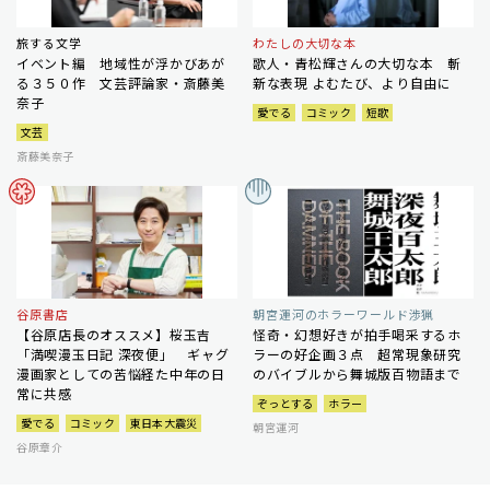
旅する文学
わたしの大切な本
イベント編 地域性が浮かびあが
歌人・青松輝さんの大切な本 斬
る３５０作 文芸評論家・斎藤美
新な表現 よむたび、より自由に
奈子
愛でる
コミック
短歌
文芸
斎藤美奈子
谷原書店
朝宮運河のホラーワールド渉猟
【谷原店長のオススメ】桜玉吉
怪奇・幻想好きが拍手喝采するホ
「満喫漫玉日記 深夜便」 ギャグ
ラーの好企画３点 超常現象研究
漫画家としての苦悩経た中年の日
のバイブルから舞城版百物語まで
常に共感
ぞっとする
ホラー
愛でる
コミック
東日本大震災
朝宮運河
谷原章介