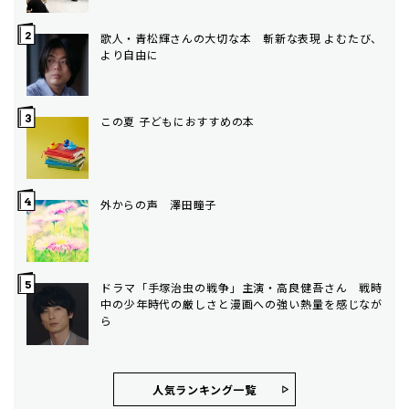
歌人・青松輝さんの大切な本 斬新な表現 よむたび、
より自由に
この夏 子どもにおすすめの本
外からの声 澤田瞳子
ドラマ「手塚治虫の戦争」主演・高良健吾さん 戦時
中の少年時代の厳しさと漫画への強い熱量を感じなが
ら
人気ランキング⼀覧