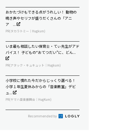
おかたづけもできる点がうれしい！ 動物の
鳴き声やセリフが盛りだくさんの「アニ
ア ...
PR(タカラトミー｜Hugkum)
いま最も相談したい保育士・てぃ先生がアド
バイス！ 子どもの“おてつだい”に、どん...
PR(アタック・キュキュット｜Hugkum)
小学校に慣れた今だからじっくり選べる！
小学１年生夏休みからの「音楽教室」デビ
ュ...
PR(ヤマハ音楽振興会｜HugKum)
Recommended by