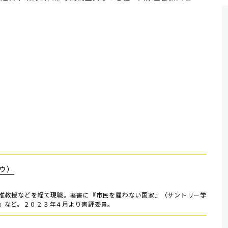
ウ）
准教授などを経て現職。著書に『市民を雇わない国家』（サントリー学
』など。２０２３年４月より書評委員。