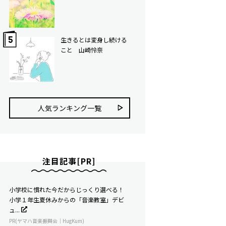
生きるとは変身し続ける
こと 山崎怜奈
人気ランキング⼀覧
注目記事[PR]
小学校に慣れた今だからじっくり選べる！
小学１年生夏休みからの「音楽教室」デビ
ュ...
PR(ヤマハ音楽振興会｜HugKum)