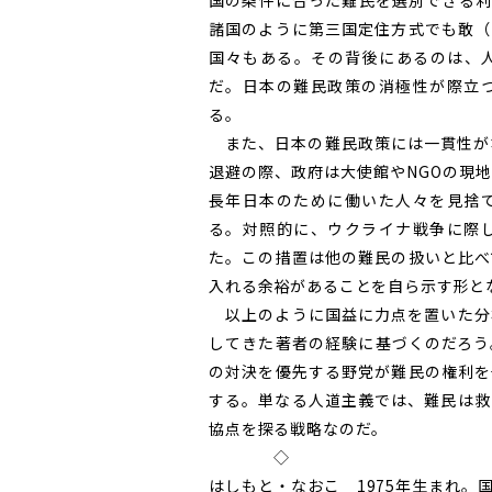
国の条件に合った難民を選別できる利
諸国のように第三国定住方式でも敢（
国々もある。その背後にあるのは、
だ。日本の難民政策の消極性が際立
る。
また、日本の難民政策には一貫性が
退避の際、政府は大使館やNGOの現
長年日本のために働いた人々を見捨
る。対照的に、ウクライナ戦争に際
た。この措置は他の難民の扱いと比べ
入れる余裕があることを自ら示す形と
以上のように国益に力点を置いた分
してきた著者の経験に基づくのだろう
の対決を優先する野党が難民の権利を
する。単なる人道主義では、難民は救
協点を探る戦略なのだ。
◇
はしもと・なおこ 1975年生まれ