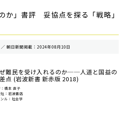
のか」書評 妥協点を探る「戦略」
／ 朝⽇新聞掲載：2024年08月10日
ぜ難民を受け入れるのか──人道と国益の
差点 (岩波新書 新赤版 2018)
者：橋本 直子
版社：岩波書店
ャンル：社会学