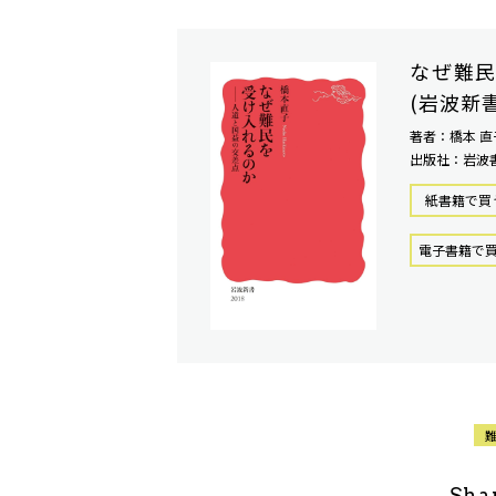
なぜ難
(岩波新書
著者：橋本 直
出版社：岩波
紙書籍で買
電⼦書籍で
Sha