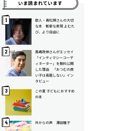
いま読まれています
歌人・青松輝さんの大切
な本 斬新な表現 よむた
び、より自由に
髙嶋政伸さんがエッセイ
「インティマシーコーデ
ィネーター」を無料公開
した理由 「おつむの良
い子は長居しない」イン
タビュー
この夏 子どもにおすすめ
の本
外からの声 澤田瞳子