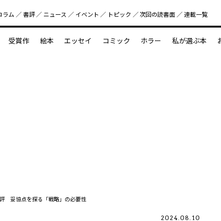
コラム
書評
ニュース
イベント
トピック
次回の読書⾯
連載一覧
好書好日
受賞作
絵本
エッセイ
コミック
ホラー
私が選ぶ本
？
えほん新定番
今めぐりたい児童文学の世界
図鑑の中の小宇宙
評 妥協点を探る「戦略」の必要性
2024.08.10