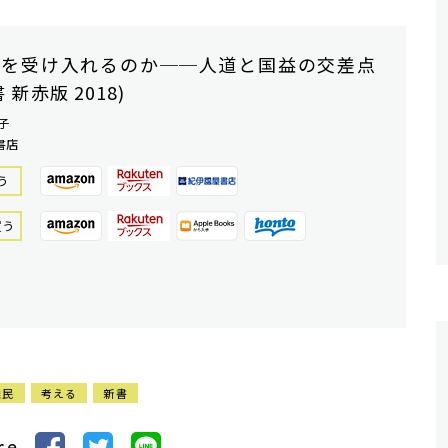
民を受け入れるのか──人道と国益の交差点
 新赤版 2018)
子
書店
う
買う
難民
考える
新書
re