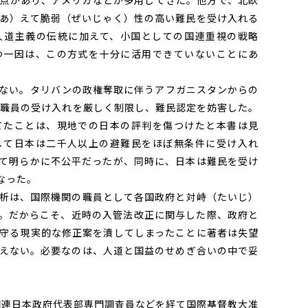
点があり、アメリカなどが多用してきた。他方で、北欧
あ）えて脆弱（ぜいじゃく）性の高い難民を受け入れる
人道主義の伝統に加えて、小国としての国連重視の戦略
つ一因は、この方式を十分に活用できていないことにあ
ない。タリバンの政権奪取に伴うアフガニスタンからの
地職員の受け入れを厳しく制限し、難民認定を妨害した。
てたことは、現地での日本の評判を傷つけたと本書は見
して日本は二千人以上の避難民をほぼ無条件に受け入れ
て明らかに不公平だったが、同時に、日本は難民を受け
なった。
析は、国際機関の職員として各国政府と対峙（たいじ）
。だからこそ、近時の入管法改正に関与した際、政府と
守る現実的な修正案を潰してしまったことに著者は失望
えない。必要なのは、人道と国益のせめぎ合いの中で妥
。国連日本政府代表部専門調査員などを経て国際基督教大准