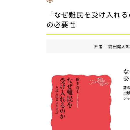
「なぜ難民を受け入れる
の必要性
評者： 前田健太郎 
な
交
著
出
ジ