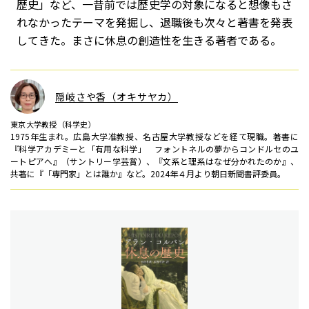
歴史」など、一昔前では歴史学の対象になると想像もさ
れなかったテーマを発掘し、退職後も次々と著書を発表
してきた。まさに休息の創造性を生きる著者である。
隠岐さや香（オキサヤカ）
東京大学教授（科学史）
1975年生まれ。広島大学准教授、名古屋大学教授などを経て現職。著書に
『科学アカデミーと「有用な科学」 フォントネルの夢からコンドルセのユ
ートピアへ』（サントリー学芸賞）、『文系と理系はなぜ分かれたのか』、
共著に『「専門家」とは誰か』など。2024年４月より朝日新聞書評委員。