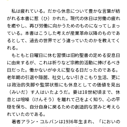
私は疲れている。だから休息について豊かな言葉が紡
がれる本書に惹（ひ）かれた。現代の休日は労働の疲れ
を癒やし、再び労働に向かうためのものになってしまっ
ている。本書はこうした考えが産業革命以降のものであ
るとして、過去の世界でどう違っていたのかを教えてく
れる。
もともと日曜日に休む習慣は旧約聖書の定める安息日
に由来するが、これは祈りなど宗教的活動に捧げるべき
日だった。働かないがゆえに聖なる日だったのである。
老年期の引退や隠居、社交しない引きこもり生活、更に
は政治的失脚や監禁状態にも休息としての価値を見出
（みいだ）す人はいたようだ。要は18世紀頃まで、休
息とは喧噪（けんそう）を離れて己をよく知り、心の平
穏を保ち、自分自身に戻るための創造的な営みと考えら
れていたのである。
著者アラン・コルバンは1936年生まれ、「においの