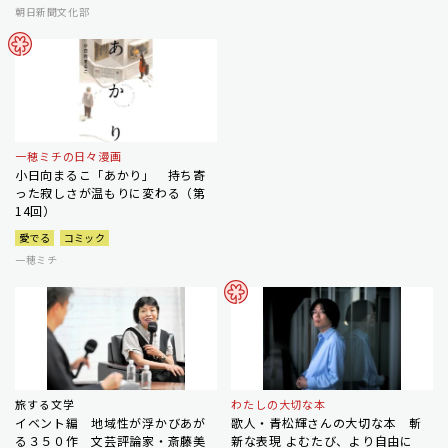
朝日新聞文化部
一穂ミチの日々漫画
小日向まるこ「あかり」 持ち寄
った寂しさが温もりに変わる（第
14回）
愛でる
コミック
一穂ミチ
旅する文学
わたしの大切な本
イベント編 地域性が浮かびあが
歌人・青松輝さんの大切な本 斬
る３５０作 文芸評論家・斎藤美
新な表現 よむたび、より自由に