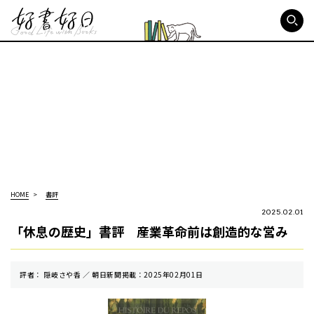
好書好日
HOME
書評
2025.02.01
「休息の歴史」書評 産業革命前は創造的な営み
評者： 隠岐さや香 ／ 朝⽇新聞掲載：2025年02月01日