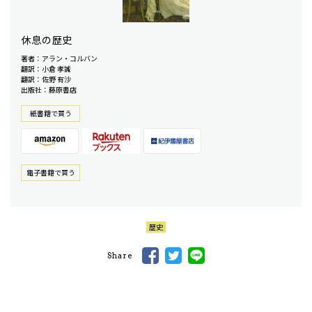
休息の歴史
著者：アラン・コルバン
翻訳：小倉 孝誠
翻訳：佐野 有沙
出版社：藤原書店
紙書籍で買う
電⼦書籍で買う
歴史
Share