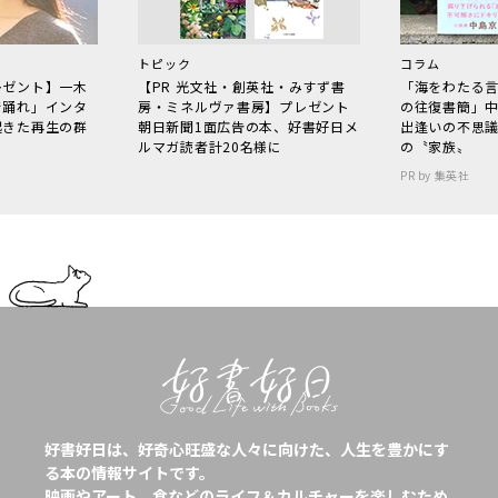
トピック
コラム
レゼント】一木
【PR 光文社・創英社・みすず書
「海をわたる
で踊れ」インタ
房・ミネルヴァ書房】プレゼント
の往復書簡」
起きた再生の群
朝日新聞1面広告の本、好書好日メ
出逢いの不思
ルマガ読者計20名様に
の〝家族〟
PR by 集英社
好書好日は、好奇心旺盛な人々に向けた、人生を豊かにす
る本の情報サイトです。
映画やアート、食などのライフ＆カルチャーを楽しむため