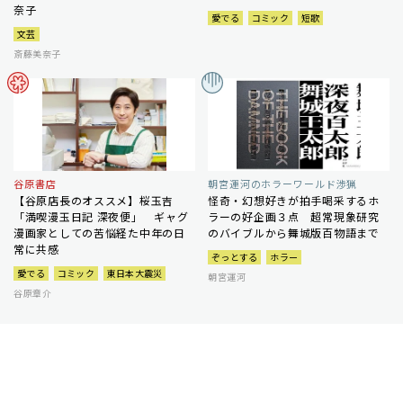
奈子
愛でる
コミック
短歌
文芸
斎藤美奈子
谷原書店
朝宮運河のホラーワールド渉猟
【谷原店長のオススメ】桜玉吉
怪奇・幻想好きが拍手喝采するホ
「満喫漫玉日記 深夜便」 ギャグ
ラーの好企画３点 超常現象研究
漫画家としての苦悩経た中年の日
のバイブルから舞城版百物語まで
常に共感
ぞっとする
ホラー
愛でる
コミック
東日本大震災
朝宮運河
谷原章介