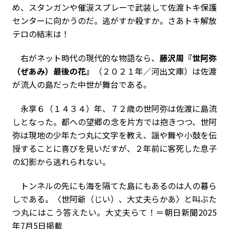
め、スタンガンや催涙スプレーで武装して佐渡トキ保護
センターに向かうのだ。逃がすか殺すか。さあトキ解放
テロの結末は！
右がネット時代の現代的な物語なら、
藤沢周『世阿弥
（ぜあみ）最後の花』
（２０２１年／河出文庫）は佐渡
が流人の島だった中世が舞台である。
永享６（１４３４）年、７２歳の世阿弥は佐渡に島流
しとなった。都への望郷の念を片方では抱きつつ、世阿
弥は現地の少年たつ丸に文字を教え、謡や舞や小鼓を伝
授することに喜びを見いだすが、２年前に客死した息子
の幻影から逃れられない。
トンネルの先にも海を隔てた島にもあるのは人の暮ら
しである。〈世阿爺（じい）、大丈夫らかあ〉と叫ぶた
つ丸にはこう答えたい。大丈夫らて！＝朝日新聞2025
年7月5日掲載