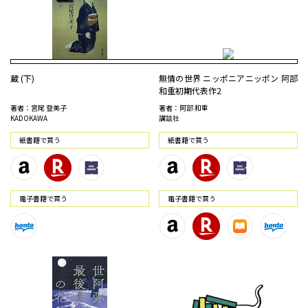
蔵 (下)
無情の世界 ニッポニアニッポン 阿部
和重初期代表作2
著者：宮尾 登美子
著者：阿部 和重
KADOKAWA
講談社
紙書籍で買う
紙書籍で買う
電⼦書籍で買う
電⼦書籍で買う