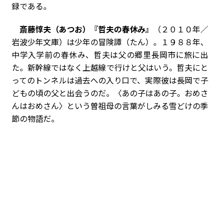
録である。
斎藤惇夫（あつお）『哲夫の春休み』
（２０１０年／
岩波少年文庫）は少年の冒険譚（たん）。１９８８年、
中学入学前の春休み、哲夫は父の郷里長岡市に旅に出
た。新幹線ではなく上越線で行けと父はいう。哲夫にと
ってのトンネルは過去への入り口で、実際彼は長岡で子
どもの頃の父と出会うのだ。〈あの子はあの子。おめさ
んはおめさん〉という曽祖母の言葉がしみる雪どけの季
節の物語だ。