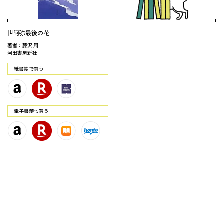
世阿弥最後の花
著者：藤沢 周
河出書房新社
紙書籍で買う
電⼦書籍で買う