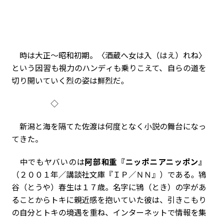
時は大正～昭和初期。〈酒蔵へ女は入（はえ）れね〉
という因習も視力のハンディも乗りこえて、自らの道を
切り開いていく烈の姿は鮮烈だ。
◇
新潟と海を隔てた佐渡は何度となく小説の舞台になっ
てきた。
中でもヤバいのは
阿部和重『ニッポニアニッポン』
（２００１年／講談社文庫『ＩＰ／ＮＮ』）である。鴇
谷（とうや）春生は１７歳。名字に鴇（とき）の字があ
ることからトキに親近感を抱いていた彼は、引きこもり
の自分とトキの境遇を重ね、インターネットで情報を集