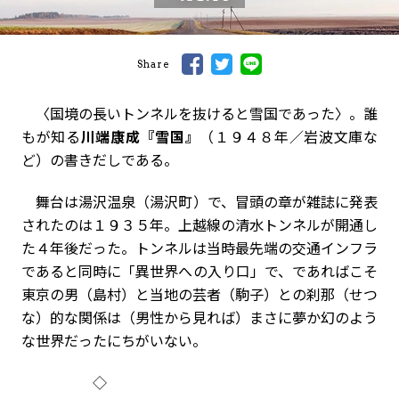
Share
〈国境の長いトンネルを抜けると雪国であった〉。誰
もが知る
川端康成『雪国』
（１９４８年／岩波文庫な
ど）の書きだしである。
舞台は湯沢温泉（湯沢町）で、冒頭の章が雑誌に発表
されたのは１９３５年。上越線の清水トンネルが開通し
た４年後だった。トンネルは当時最先端の交通インフラ
であると同時に「異世界への入り口」で、であればこそ
東京の男（島村）と当地の芸者（駒子）との刹那（せつ
な）的な関係は（男性から見れば）まさに夢か幻のよう
な世界だったにちがいない。
◇