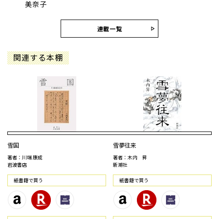
美奈子
連載一覧
関連する本棚
雪国
雪夢往来
著者：川端 康成
著者：木内 昇
岩波書店
新潮社
紙書籍で買う
紙書籍で買う