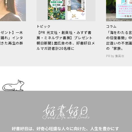
トピック
コラム
レゼント】一木
【PR 光文社・創英社・みすず書
「海をわたる
で踊れ」インタ
房・ミネルヴァ書房】プレゼント
の往復書簡」
起きた再生の群
朝日新聞1面広告の本、好書好日メ
出逢いの不思
ルマガ読者計20名様に
の〝家族〟
PR by 集英社
好書好日は、好奇心旺盛な人々に向けた、人生を豊かにす