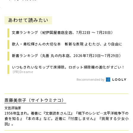
あわせて読みたい
文庫ランキング（紀伊国屋書店全店、7月22日 ～ 7月28日）
歌人・青松輝さんの大切な本 斬新な表現 よむたび、より自由に
新書ランキング（丸善 丸の内本店、2026年7月23日～7月29日）
いつもきれいなモップで床掃除。ロボット掃除機の進化がすごい！
(PR)Dreame
Recommended by
斎藤美奈子（サイトウミナコ）
文芸評論家
1956年生まれ。著書に『文章読本さん江』『戦下のレシピ―太平洋戦争下の
食を知る』『本の本』など。近著に『忖度しません』『挑発する少女小
説』。