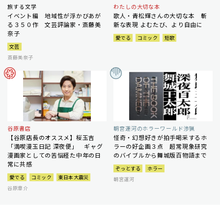
旅する文学
わたしの大切な本
イベント編 地域性が浮かびあが
歌人・青松輝さんの大切な本 斬
る３５０作 文芸評論家・斎藤美
新な表現 よむたび、より自由に
奈子
愛でる
コミック
短歌
文芸
斎藤美奈子
谷原書店
朝宮運河のホラーワールド渉猟
【谷原店長のオススメ】桜玉吉
怪奇・幻想好きが拍手喝采するホ
「満喫漫玉日記 深夜便」 ギャグ
ラーの好企画３点 超常現象研究
漫画家としての苦悩経た中年の日
のバイブルから舞城版百物語まで
常に共感
ぞっとする
ホラー
愛でる
コミック
東日本大震災
朝宮運河
谷原章介