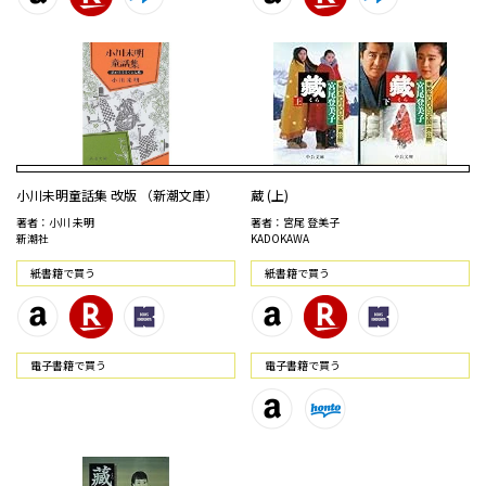
小川未明童話集 改版 （新潮文庫）
蔵 (上)
著者：小川 未明
著者：宮尾 登美子
新潮社
KADOKAWA
紙書籍で買う
紙書籍で買う
電⼦書籍で買う
電⼦書籍で買う