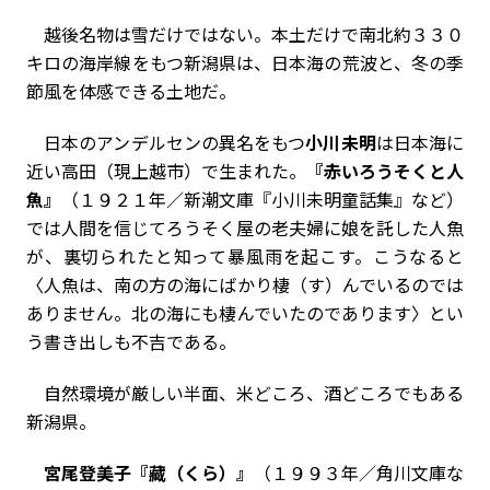
越後名物は雪だけではない。本土だけで南北約３３０
キロの海岸線をもつ新潟県は、日本海の荒波と、冬の季
節風を体感できる土地だ。
日本のアンデルセンの異名をもつ
小川未明
は日本海に
近い高田（現上越市）で生まれた。
『赤いろうそくと人
魚』
（１９２１年／新潮文庫『小川未明童話集』など）
では人間を信じてろうそく屋の老夫婦に娘を託した人魚
が、裏切られたと知って暴風雨を起こす。こうなると
〈人魚は、南の方の海にばかり棲（す）んでいるのでは
ありません。北の海にも棲んでいたのであります〉とい
う書き出しも不吉である。
自然環境が厳しい半面、米どころ、酒どころでもある
新潟県。
宮尾登美子『藏（くら）』
（１９９３年／角川文庫な