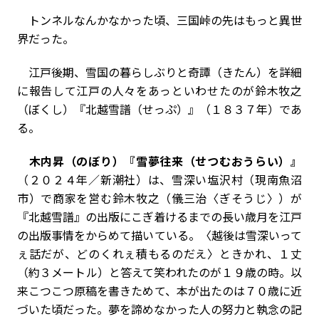
トンネルなんかなかった頃、三国峠の先はもっと異世
界だった。
江戸後期、雪国の暮らしぶりと奇譚（きたん）を詳細
に報告して江戸の人々をあっといわせたのが鈴木牧之
（ぼくし）『北越雪譜（せっぷ）』（１８３７年）であ
る。
木内昇（のぼり）『雪夢往来（せつむおうらい）』
（２０２４年／新潮社）は、雪深い塩沢村（現南魚沼
市）で商家を営む鈴木牧之（儀三治〈ぎそうじ〉）が
『北越雪譜』の出版にこぎ着けるまでの長い歳月を江戸
の出版事情をからめて描いている。〈越後は雪深いって
ぇ話だが、どのくれぇ積もるのだえ〉ときかれ、１丈
（約３メートル）と答えて笑われたのが１９歳の時。以
来こつこつ原稿を書きためて、本が出たのは７０歳に近
づいた頃だった。夢を諦めなかった人の努力と執念の記