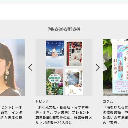
トピック
コラム
レゼント】一木
【PR 光文社・創英社・みすず書
「海をわたる
で踊れ」インタ
房・ミネルヴァ書房】プレゼント
の往復書簡」
起きた再生の群
朝日新聞1面広告の本、好書好日メ
出逢いの不思
ルマガ読者計20名様に
の〝家族〟