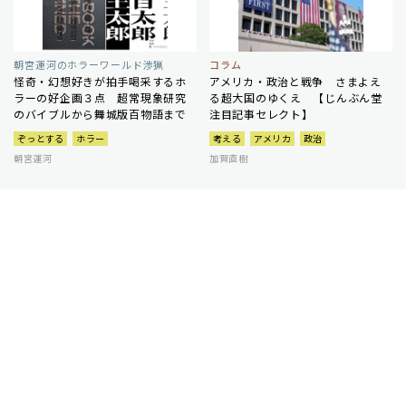
朝宮運河のホラーワールド渉猟
コラム
怪奇・幻想好きが拍手喝采するホ
アメリカ・政治と戦争 さまよえ
ラーの好企画３点 超常現象研究
る超大国のゆくえ 【じんぶん堂
のバイブルから舞城版百物語まで
注目記事セレクト】
ぞっとする
ホラー
考える
アメリカ
政治
朝宮運河
加賀直樹