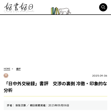
好書好日
HOME
書評
2025.09.06
「日中外交秘録」書評 交渉の裏側 冷徹・印象的な
分析
評者： 保阪正康 ／ 朝⽇新聞掲載：2025年09月06日