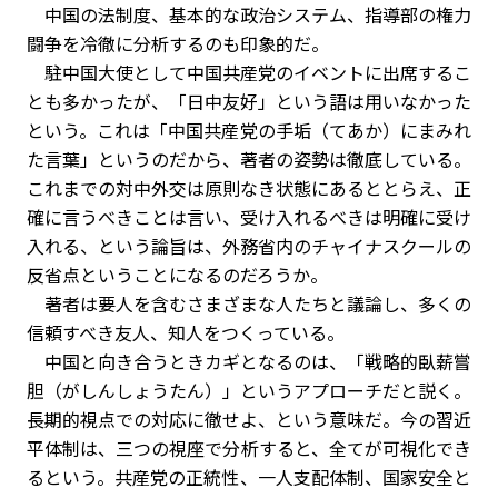
中国の法制度、基本的な政治システム、指導部の権力
闘争を冷徹に分析するのも印象的だ。
駐中国大使として中国共産党のイベントに出席するこ
とも多かったが、「日中友好」という語は用いなかった
という。これは「中国共産党の手垢（てあか）にまみれ
た言葉」というのだから、著者の姿勢は徹底している。
これまでの対中外交は原則なき状態にあるととらえ、正
確に言うべきことは言い、受け入れるべきは明確に受け
入れる、という論旨は、外務省内のチャイナスクールの
反省点ということになるのだろうか。
著者は要人を含むさまざまな人たちと議論し、多くの
信頼すべき友人、知人をつくっている。
中国と向き合うときカギとなるのは、「戦略的臥薪嘗
胆（がしんしょうたん）」というアプローチだと説く。
長期的視点での対応に徹せよ、という意味だ。今の習近
平体制は、三つの視座で分析すると、全てが可視化でき
るという。共産党の正統性、一人支配体制、国家安全と