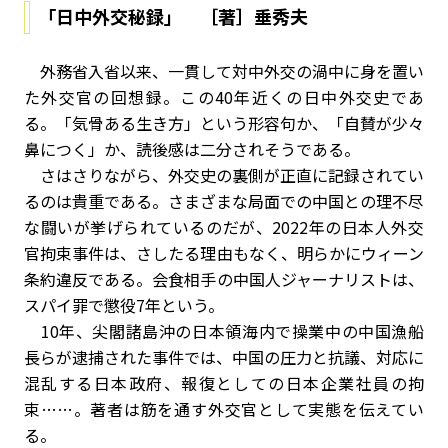
「日中外交秘録」 ［著］垂秀夫
外務省入省以来、一貫して対中外交の渦中に身を置い
た外交官の回想録。この40年近くの日中外交史であ
る。「気骨ある生き方」という形容句か、「自賛が少々
鼻につく」か、読後感は二分されそうである。
さはさりながら、外交史の裏側が正直に記録されてい
るのは貴重である。さまざまな局面での中国との理不尽
な闘いが挙げられているのだが、2022年の日本人外交
官拘束事件は、さしたる理由もなく、明らかにウィーン
条約違反である。会食相手の中国人ジャーナリストは、
スパイ罪で懲役7年という。
10年、尖閣諸島沖の日本領海内で操業中の中国漁船
長らが逮捕された事件では、中国の圧力と抗議、対応に
混乱する日本政府、報復としての日本企業社員の拘
束……。著者は筋を通す外交官として実態を伝えてい
る。