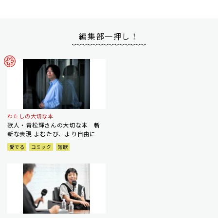
編集部一押し！
わたしの大切な本
歌人・青松輝さんの大切な本 斬
新な表現 よむたび、より自由に
愛でる
コミック
短歌