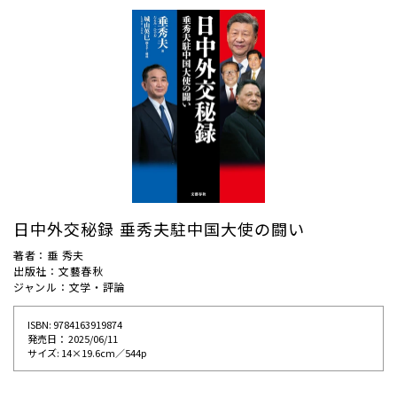
日中外交秘録 垂秀夫駐中国大使の闘い
著者：垂 秀夫
出版社：文藝春秋
ジャンル：文学・評論
ISBN: 9784163919874
発売⽇： 2025/06/11
サイズ: 14×19.6cm／544p