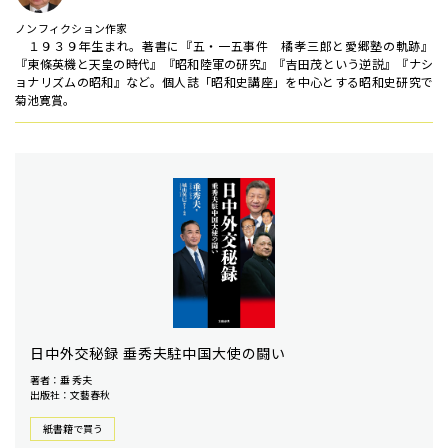
ノンフィクション作家
１９３９年生まれ。著書に『五・一五事件 橘孝三郎と愛郷塾の軌跡』
『東條英機と天皇の時代』『昭和陸軍の研究』『吉田茂という逆説』『ナシ
ョナリズムの昭和』など。個人誌「昭和史講座」を中心とする昭和史研究で
菊池寛賞。
日中外交秘録 垂秀夫駐中国大使の闘い
著者：垂 秀夫
出版社：文藝春秋
紙書籍で買う