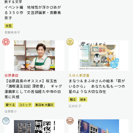
旅する文学
イベント編 地域性が浮かびあが
る３５０作 文芸評論家・斎藤美
奈子
文芸
斎藤美奈子
谷原書店
えほん新定番
【谷原店長のオススメ】桜玉吉
まなつ＆まふゆさんの絵本「君が
「満喫漫玉日記 深夜便」 ギャグ
いるから」 あなたも私も一つの
漫画家としての苦悩経た中年の日
星のような大切な存在
常に共感
贈る
絵本
愛でる
コミック
東日本大震災
石井広子
谷原章介