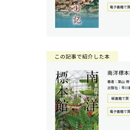
電⼦書籍で
この記事で紹介した本
南洋標本
著者：葉山 博
出版社：早川
紙書籍で買
電⼦書籍で