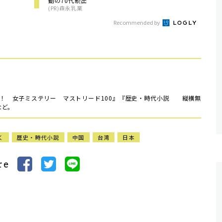
動の70代続出
(PR)森永乳業
Recommended by
い！ 女子ミステリー マストリード100』『歴史・時代小説 縦横無
など。
く
歴史・時代小説
中国
台湾
日本
re