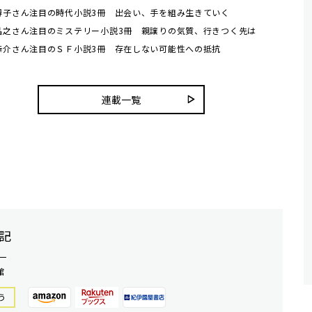
博子さん注目の時代小説3冊 出会い、手を組み生きていく
晶之さん注目のミステリー小説3冊 親譲りの気質、行きつく先は
恭介さん注目のＳＦ小説3冊 存在しない可能性への抵抗
連載一覧
記
一
館
う