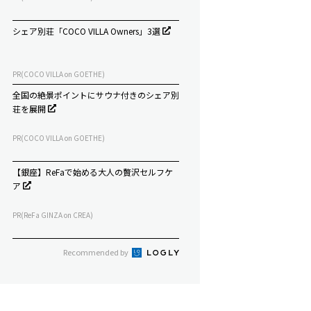
シェア別荘「COCO VILLA Owners」3選
PR(COCO VILLA on GOETHE)
全国の絶景ポイントにサウナ付きのシェア別
荘を展開
PR(COCO VILLA on GOETHE)
【銀座】ReFaで始める大人の贅沢セルフケ
ア
PR(ReFa GINZA on CREA)
Recommended by