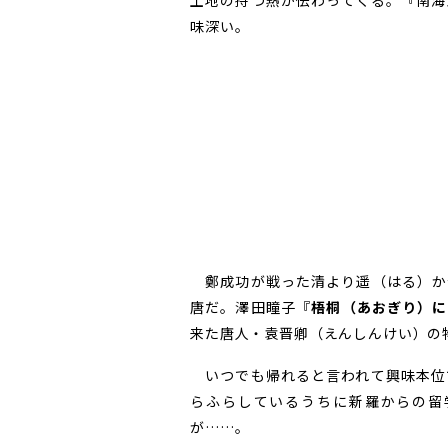
土地の持つ熱が伝わってくる。『南海
味深い。
鄭成功が戦った清より遥（はる）か
唐だ。澤田瞳子『
梧桐（あおぎり）に
来た唐人・袁晋卿（えんしんけい）の
いつでも帰れると言われて興味本位
らふらしているうちに新羅からの留
が……。