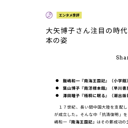
エンタメ季評
大矢博子さん注目の時代
本の姿
Sha
飯嶋和一『南海王国記』（小学館
葉山博子『南洋標本館』（早川書
澤田瞳子『梧桐に眠る』（潮出版
１７世紀、長い間中国大陸を支配し
が成立した。そんな中「抗清復明」を
嶋和一『
南海王国記
』はその鄭成功の