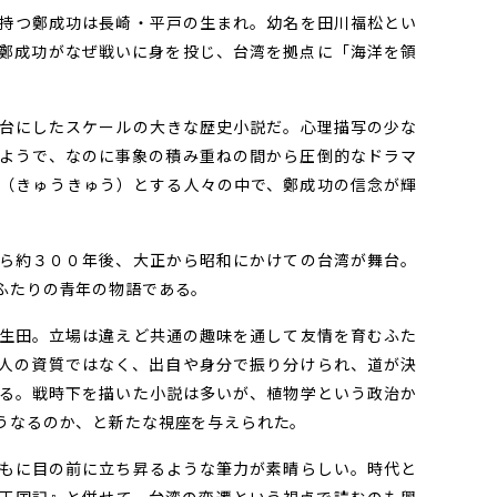
持つ鄭成功は長崎・平戸の生まれ。幼名を田川福松とい
鄭成功がなぜ戦いに身を投じ、台湾を拠点に「海洋を領
台にしたスケールの大きな歴史小説だ。心理描写の少な
ようで、なのに事象の積み重ねの間から圧倒的なドラマ
（きゅうきゅう）とする人々の中で、鄭成功の信念が輝
ら約３００年後、大正から昭和にかけての台湾が舞台。
ふたりの青年の物語である。
生田。立場は違えど共通の趣味を通して友情を育むふた
人の資質ではなく、出自や身分で振り分けられ、道が決
る。戦時下を描いた小説は多いが、植物学という政治か
うなるのか、と新たな視座を与えられた。
もに目の前に立ち昇るような筆力が素晴らしい。時代と