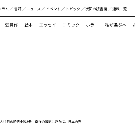
コラム
書評
ニュース
イベント
トピック
次回の読書⾯
連載一覧
好書好日
受賞作
絵本
エッセイ
コミック
ホラー
私が選ぶ本
？
えほん新定番
今めぐりたい児童文学の世界
図鑑の中の小宇宙
ん注目の時代小説3冊 南洋の激流に浮かぶ、日本の姿