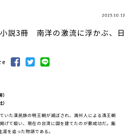
2025.10.13
小説3冊 南洋の激流に浮かぶ、日
re
）
房）
社）
ていた漢民族の明王朝が滅ぼされ、満州人による清王朝
掲げて戦い、現在の台湾に国を建てたのが鄭成功だ。飯
生涯を追った物語である。