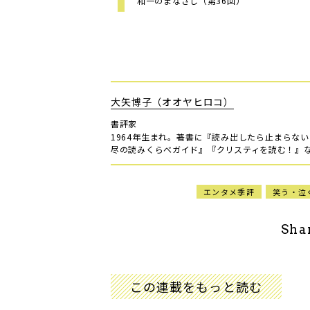
和一のまなざし（第36回）
大矢博子（オオヤヒロコ）
書評家
1964年生まれ。著書に『読み出したら止まらな
尽の読みくらべガイド』『クリスティを読む！』
エンタメ季評
笑う・泣
Sha
この連載をもっと読む