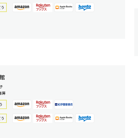
買う
館
子
書房
う
買う