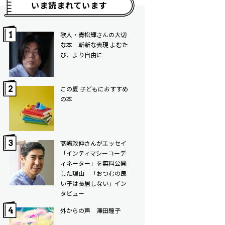
いま読まれています
歌人・青松輝さんの大切
な本 斬新な表現 よむた
び、より自由に
この夏 子どもにおすすめ
の本
髙嶋政伸さんがエッセイ
「インティマシーコーデ
ィネーター」を無料公開
した理由 「おつむの良
い子は長居しない」イン
タビュー
外からの声 澤田瞳子