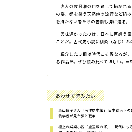
唐人の袁晋卿の目を通して描かれる
の姿、都を襲う天然痘の流行など読み
を持たない者たちの苦悩も胸に迫る。
興味深かったのは、日本に戸惑う袁
ことだ。古代史小説に馴染（なじ）み
紹介した３冊は時代こそ異なるが、
る作品だ。ぜひ読み比べてほしい。＝朝日
あわせて読みたい
葉山博子さん「南洋標本館」 日本統治下の
物学者が見た夢と戦争
極上の娯楽小説「虚空蔵の峯」 現代にも