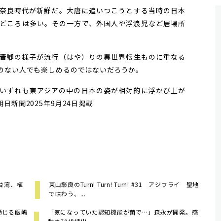
奈良時代が新鮮だ。大唐に追いつこうとする当時の日本
どころは多い。その一方で、外国人や浮浪児など居場所
晋卿の様子が流行（はや）りの異世界転生ものに重なる
のない人でも楽しめるのではないだろうか。
いずれも東アジアの中の日本の姿が相対的に浮かび上が
新聞2025年9月24日掲載
台湾、植
東山彰良のTurn! Turn! Turn! #31 アジフライ 聖地
で味わう、...
通じる飯嶋
「気になっていた認知機能が菌で…」森永が開発。感