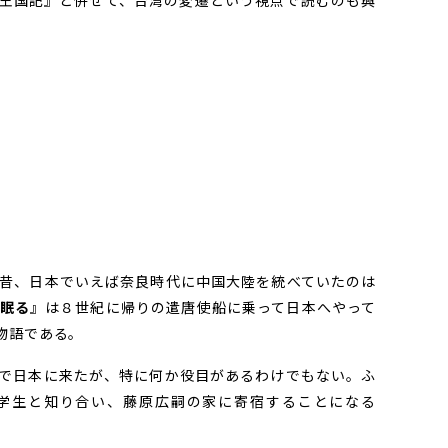
王国記』と併せて、台湾の変遷という視点で読むのも興
昔、日本でいえば奈良時代に中国大陸を統べていたのは
眠る
』は８世紀に帰りの遣唐使船に乗って日本へやって
物語である。
で日本に来たが、特に何か役目があるわけでもない。ふ
学生と知り合い、藤原広嗣の家に寄宿することになる