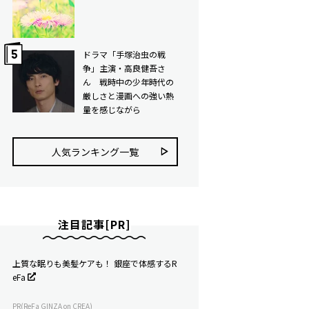
ドラマ「手塚治虫の戦
争」主演・高良健吾さ
ん 戦時中の少年時代の
厳しさと漫画への強い熱
量を感じながら
人気ランキング⼀覧
注目記事[PR]
上質な眠りも美髪ケアも！ 銀座で体感するR
eFa
PR(ReFa GINZA on CREA)