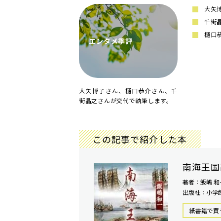
大矢
千街
樋口
エンタメ季評
大矢博子さん、樋口恭介さん、千
街晶之さんが交代で執筆します。
この記事で紹介した本
南海王国
著者：飯嶋 和
出版社：小学
紙書籍で買