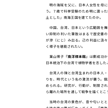
明の海賊を父に、日本人女性を母に
う。７歳で科挙受験のため明に渡った
土とした」南海王国を建てたのか。
中国、台湾、日本という広範囲を舞
い抑制の利いた筆致はまるで歴史書の
が滲（にじ）み出る。己の利益に汲々
く様子を堪能されたい。
葉山博子『
南洋標本館
』は鄭成功か
日本統治下の台湾で植物学者を志した
台湾人の陳と台湾生まれの日本人・
りを、時代という名の激流が襲う。個
められる。研究が、行動が、制限され
ら離れた場所を通して戦争を描くとこ
当時の台湾の景色が、音や匂いとと