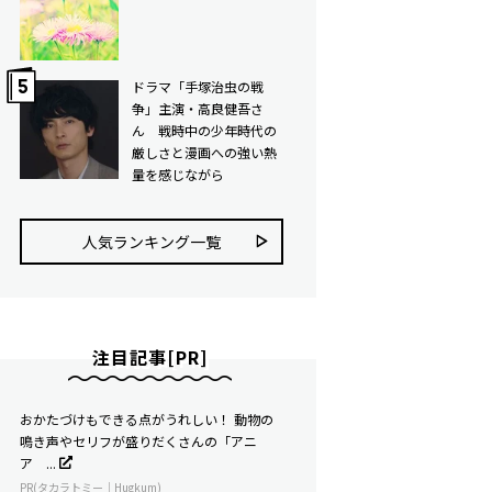
ドラマ「手塚治虫の戦
争」主演・高良健吾さ
ん 戦時中の少年時代の
厳しさと漫画への強い熱
量を感じながら
人気ランキング⼀覧
注目記事[PR]
おかたづけもできる点がうれしい！ 動物の
鳴き声やセリフが盛りだくさんの「アニ
ア ...
PR(タカラトミー｜Hugkum)