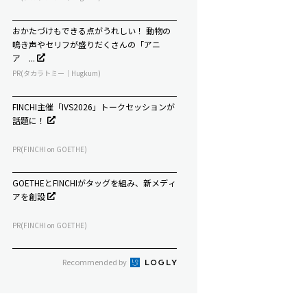
おかたづけもできる点がうれしい！ 動物の
鳴き声やセリフが盛りだくさんの「アニ
ア ...
PR(タカラトミー｜Hugkum)
FINCHI主催「IVS2026」トークセッションが
話題に！
PR(FINCHI on GOETHE)
GOETHEとFINCHIがタッグを組み、新メディ
アを創設
PR(FINCHI on GOETHE)
Recommended by