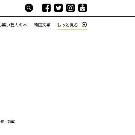
お笑い芸人の本
韓国文学
もっと見る
本屋は生きている
働きざかりの君たちへ
少期（前編）