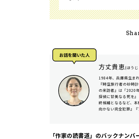
Sha
お話を聞いた人
方丈貴恵
(ほうじ
1984年、兵庫県生ま
『時空旅行者の砂時計
の来訪者』は「2020
探偵に甘美なる死を』
終候補となるなど、本
向かない完全犯罪』『
「作家の読書道」のバックナンバー