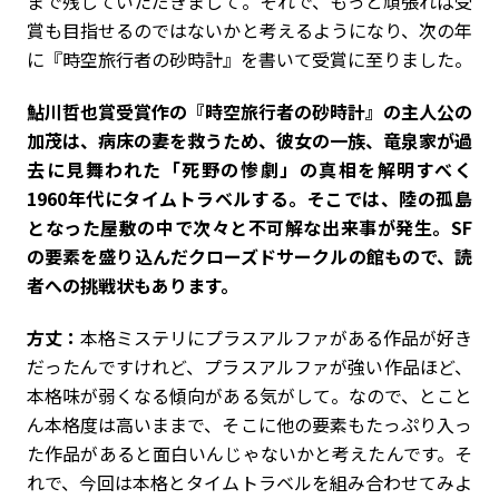
まで残していただきまして。それで、もっと頑張れば受
賞も目指せるのではないかと考えるようになり、次の年
に『時空旅行者の砂時計』を書いて受賞に至りました。
――鮎川哲也賞受賞作の『時空旅行者の砂時計』の主人公の
加茂は、病床の妻を救うため、彼女の一族、竜泉家が過
去に見舞われた「死野の惨劇」の真相を解明すべく
1960年代にタイムトラベルする。そこでは、陸の孤島
となった屋敷の中で次々と不可解な出来事が発生。SF
の要素を盛り込んだクローズドサークルの館もので、読
者への挑戦状もあります。
方丈：
本格ミステリにプラスアルファがある作品が好き
だったんですけれど、プラスアルファが強い作品ほど、
本格味が弱くなる傾向がある気がして。なので、とこと
ん本格度は高いままで、そこに他の要素もたっぷり入っ
た作品があると面白いんじゃないかと考えたんです。そ
れで、今回は本格とタイムトラベルを組み合わせてみよ