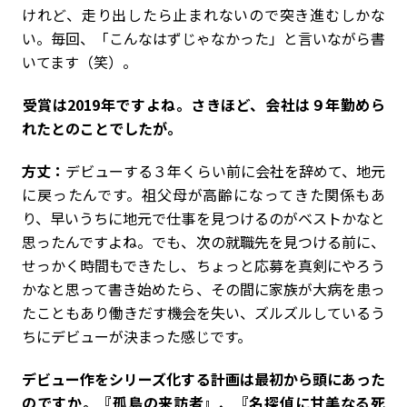
けれど、走り出したら止まれないので突き進むしかな
い。毎回、「こんなはずじゃなかった」と言いながら書
いてます（笑）。
――受賞は2019年ですよね。さきほど、会社は９年勤めら
れたとのことでしたが。
方丈：
デビューする３年くらい前に会社を辞めて、地元
に戻ったんです。祖父母が高齢になってきた関係もあ
り、早いうちに地元で仕事を見つけるのがベストかなと
思ったんですよね。でも、次の就職先を見つける前に、
せっかく時間もできたし、ちょっと応募を真剣にやろう
かなと思って書き始めたら、その間に家族が大病を患っ
たこともあり働きだす機会を失い、ズルズルしているう
ちにデビューが決まった感じです。
――デビュー作をシリーズ化する計画は最初から頭にあった
のですか。『孤島の来訪者』、『名探偵に甘美なる死