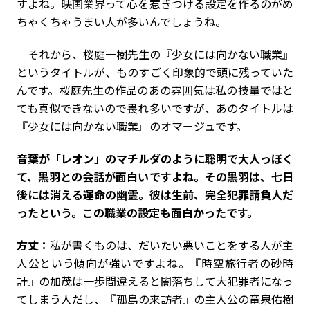
すよね。映画業界って心を惹きつける設定を作るのがめ
ちゃくちゃうまい人が多いんでしょうね。
それから、桜庭一樹先生の『少女には向かない職業』
というタイトルが、ものすごく印象的で頭に残っていた
んです。桜庭先生の作品のあの雰囲気は私の技量ではと
ても真似できないので畏れ多いですが、あのタイトルは
『少女には向かない職業』のオマージュです。
――音葉が「レオン」のマチルダのように聡明で大人っぽく
て、黒羽との会話が面白いですよね。その黒羽は、七日
後には消える運命の幽霊。彼は生前、完全犯罪請負人だ
ったという。この職業の設定も面白かったです。
方丈：
私が書くものは、だいたい悪いことをする人が主
人公という傾向が強いですよね。『時空旅行者の砂時
計』の加茂は一歩間違えると闇落ちして大犯罪者になっ
てしまう人だし、『孤島の来訪者』の主人公の竜泉佑樹