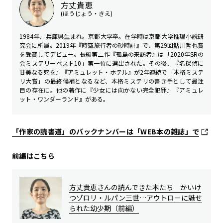
方丈貴恵
(ほうじょう・きえ)
1984年、兵庫県生まれ。京都大学卒。在学時は京都大学推理小説研
究会に所属。2019年『時空旅行者の砂時計』で、第29回鮎川哲也賞
を受賞してデビュー。長編第二作『孤島の来訪者』は「2020年SRの
会ミステリーベスト10」第一位に選出された。その後、『名探偵に
甘美なる死を』『アミュレット・ホテル』が2年連続で「本格ミステ
リ大賞」の最終候補となるなど、本格ミステリの書き手として最注
目の存在に。他の著作に『少女には向かない完全犯罪』『アミュレ
ット・ワンダーランド』がある。
「作家の読書道」のバックナンバーは「WEB本の雑誌」で
前編はこちら
方丈貴恵さんの読んできた本たち かいけ
つゾロリ・ルパン三世…アウトローに魅せ
られた幼少期（前編）