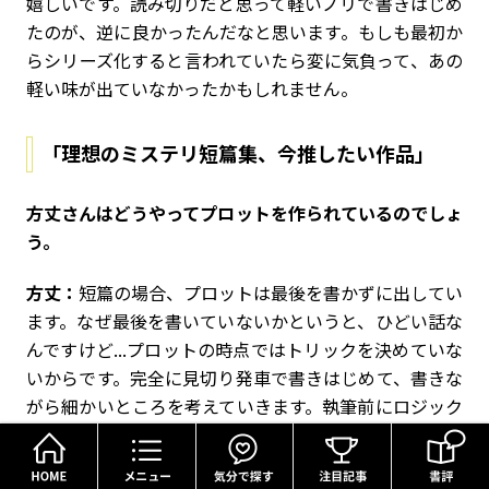
嬉しいです。読み切りだと思って軽いノリで書きはじめ
たのが、逆に良かったんだなと思います。もしも最初か
らシリーズ化すると言われていたら変に気負って、あの
軽い味が出ていなかったかもしれません。
「理想のミステリ短篇集、今推したい作品」
――方丈さんはどうやってプロットを作られているのでしょ
う。
方丈：
短篇の場合、プロットは最後を書かずに出してい
ます。なぜ最後を書いていないかというと、ひどい話な
んですけど...プロットの時点ではトリックを決めていな
いからです。完全に見切り発車で書きはじめて、書きな
がら細かいところを考えていきます。執筆前にロジック
やトリックをひとつくらい決めている時もあるけれど、
HOME
メニュー
気分で探す
だいたいその場で決めていきます。