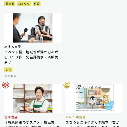
愛でる
コミック
短歌
旅する文学
イベント編 地域性が浮かびあが
る３５０作 文芸評論家・斎藤美
奈子
文芸
斎藤美奈子
谷原書店
えほん新定番
【谷原店長のオススメ】桜玉吉
まなつ＆まふゆさんの絵本「君が