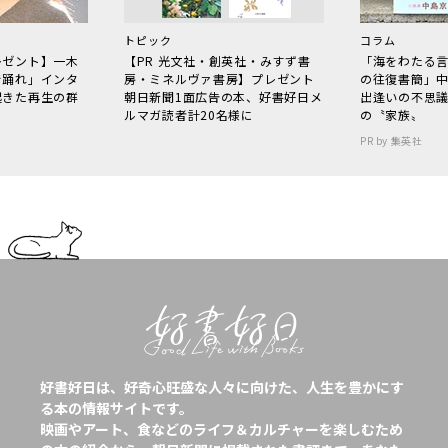
トピック
コラム
レゼント】一木
【PR 光文社・創英社・みすず書
「海をわたる
で踊れ」インタ
房・ミネルヴァ書房】プレゼント
の往復書簡」
起きた再生の群
朝日新聞1面広告の本、好書好日メ
出逢いの不思
ルマガ読者計20名様に
の〝家族〟
PR by 集英社
好書好日は、好奇心旺盛な人々に向けた、人生を豊かにす
る本の情報サイトです。
映画やアート、食などのライフ＆カルチャーを楽しむため