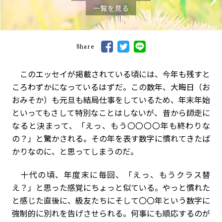
一覧を見る
Share
このエッセイが掲載されている頃には、今年も残すと
ころわずかになっているはずだ。この数年、大晦日（お
おみそか）も元旦も結局仕事をしているため、年末年始
といってもさして特別なことはしないが、昔から師走に
なると決まって、「えっ、もう〇〇〇〇年も終わりな
の？」と驚かされる。その年を表す数字に慣れてきたば
かりなのに、と思ってしまうのだ。
十代の頃、年度末に毎回、「えっ、もうクラス替
え？」と思った感覚にちょっと似ている。やっと慣れた
と感じた直後に、級友たちに――そして〇〇年という数字に
強制的に別れを告げさせられる。何事にも順応するのが