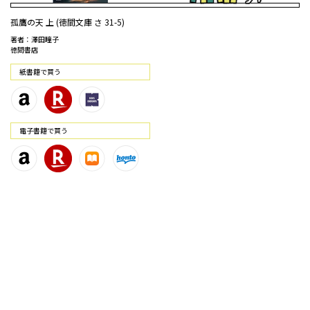
孤鷹の天 上 (徳間文庫 さ 31-5)
著者：澤田瞳子
徳間書店
紙書籍で買う
電⼦書籍で買う