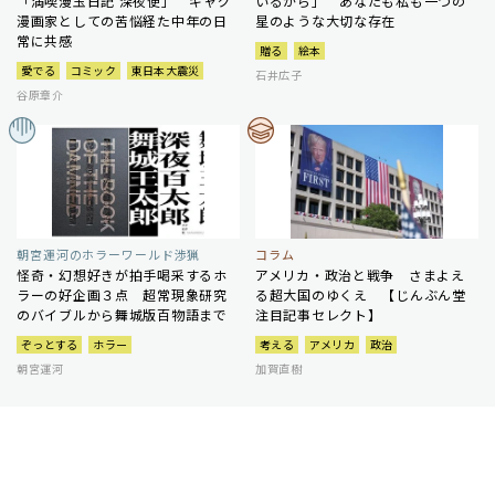
「満喫漫玉日記 深夜便」 ギャグ
いるから」 あなたも私も一つの
漫画家としての苦悩経た中年の日
星のような大切な存在
常に共感
贈る
絵本
愛でる
コミック
東日本大震災
石井広子
谷原章介
朝宮運河のホラーワールド渉猟
コラム
怪奇・幻想好きが拍手喝采するホ
アメリカ・政治と戦争 さまよえ
ラーの好企画３点 超常現象研究
る超大国のゆくえ 【じんぶん堂
のバイブルから舞城版百物語まで
注目記事セレクト】
ぞっとする
ホラー
考える
アメリカ
政治
朝宮運河
加賀直樹