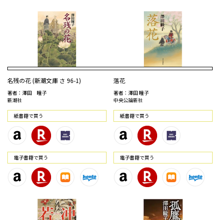
名残の花 (新潮文庫 さ 96-1)
落花
著者：澤田 瞳子
著者：澤田 瞳子
新潮社
中央公論新社
紙書籍で買う
紙書籍で買う
電⼦書籍で買う
電⼦書籍で買う