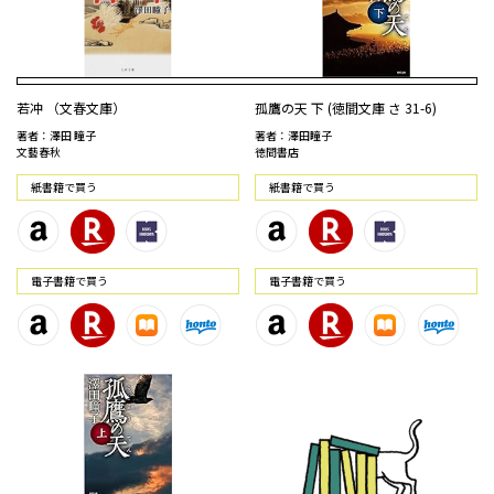
若冲 （文春文庫）
孤鷹の天 下 (徳間文庫 さ 31-6)
著者：澤田 瞳子
著者：澤田瞳子
文藝春秋
徳間書店
紙書籍で買う
紙書籍で買う
電⼦書籍で買う
電⼦書籍で買う