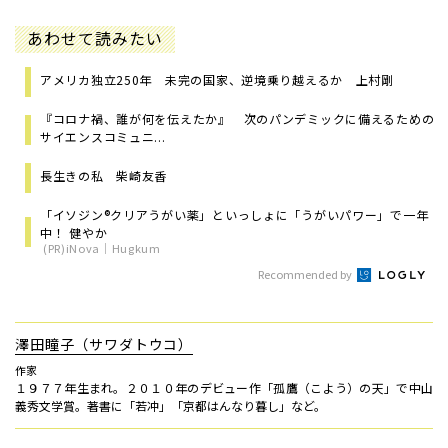
あわせて読みたい
アメリカ独立250年 未完の国家、逆境乗り越えるか 上村剛
『コロナ禍、誰が何を伝えたか』 次のパンデミックに備えるための
サイエンスコミュニ...
長生きの私 柴崎友香
「イソジン®クリアうがい薬」といっしょに「うがいパワー」で一年
中！ 健やか
(PR)iNova｜Hugkum
Recommended by
澤田瞳子（サワダトウコ）
作家
１９７７年生まれ。２０１０年のデビュー作「孤鷹（こよう）の天」で中山
義秀文学賞。著書に「若冲」「京都はんなり暮し」など。