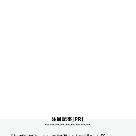
注目記事[PR]
「占い師だけが知ってる〝お金が増える人の共通点〟」