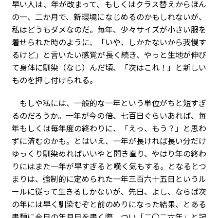
早い人は、年が改まって、もしくはクラス替えからほん
の一、二か月で、新環境になじめるのかもしれないが、
私はどうもダメなのだ。毎年、少々サイズが小さい服を
着せられた時のように、「いや、しかたないから我慢す
るけど」と言いたい感覚が長く続き、やっと生地が伸び
て身体に馴染（なじ）んだ頃、「次はこれ！」と新しい
ものを押し付けられる。
もしや私には、一般的な一年という単位がちと短すぎ
るのだろうか。一年が今の倍、七百日ぐらいあれば、毎
年もしくは毎年度の終わりに、「えっ、もう？」と思わ
ずに済むのかも。とはいえ、一年が長ければ長い分だけ
ゆっくり馴染めればいいやと開き直り、やはり年の終わ
りにはまた一年が早すぎると嘆く気もする。となるとつ
まりは、強制的に定められた一年三百六十五日というル
ールに従って生きるしかないが、先日、よし、ならば次
の年には早く馴染むぞと前のめりになった結果、とある
書類に今日の年月日を書く際、つい「二〇二六年」と記