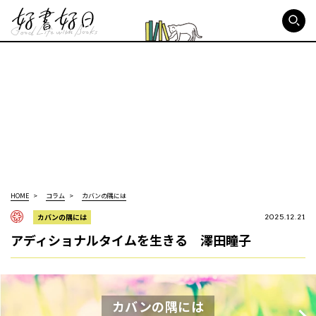
好書好日
HOME
コラム
カバンの隅には
カバンの隅には
2025.12.21
アディショナルタイムを生きる 澤田瞳子
カバンの隅には