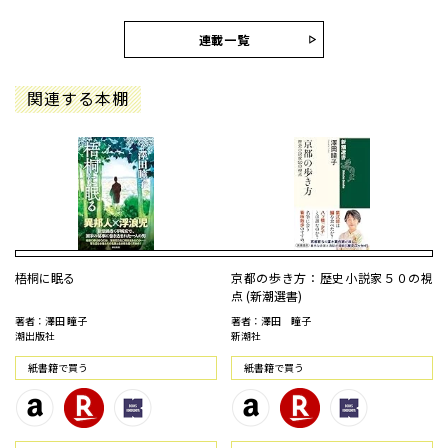
連載一覧
関連する本棚
梧桐に眠る
京都の歩き方：歴史小説家５０の視
点 (新潮選書)
著者：澤田 瞳子
著者：澤田 瞳子
潮出版社
新潮社
紙書籍で買う
紙書籍で買う