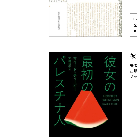
I
発
サ
彼
著
出
ジ