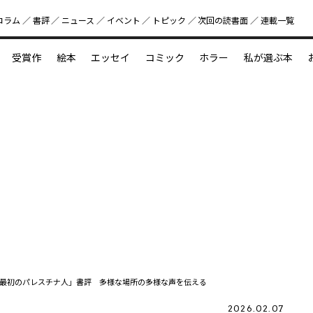
コラム
書評
ニュース
イベント
トピック
次回の読書⾯
連載一覧
好書好日
受賞作
絵本
エッセイ
コミック
ホラー
私が選ぶ本
？
えほん新定番
今めぐりたい児童文学の世界
図鑑の中の小宇宙
最初のパレスチナ人」書評 多様な場所の多様な声を伝える
2026.02.07