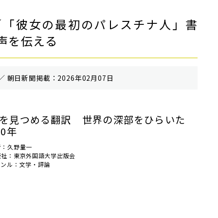
／「彼女の最初のパレスチナ人」書
声を伝える
／ 朝⽇新聞掲載：2026年02月07日
を見つめる翻訳 ――世界の深部をひらいた
50年
者：久野量一
版社：東京外国語大学出版会
ャンル：文学・評論