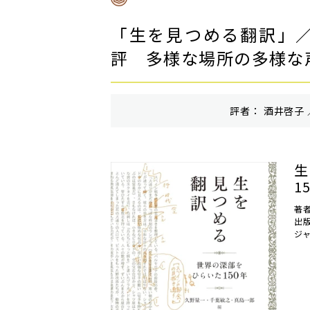
「生を見つめる翻訳」
評 多様な場所の多様な
評者： 酒井啓子 
生
1
著
出
ジ