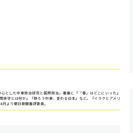
を中心とした中東政治研究と国際政治。著書に『「春」はどこにいった』
バル関係学とは何か』『移ろう中東、変わる日本』など。『イラクとアメリ
年4月より朝日新聞書評委員。