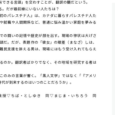
有できる言語」を交わすことが、翻訳の髄だという。
る。だが最前線にいない人たちは？
初のパレスチナ人』は、カナダに暮らすパレスチナ人た
や就職や人間関係など、普通に悩み温かい家庭を夢みる
での闘いの記憶や歴史が顔を出す。現場の惨状は大げさ
語だ。だが、表題作の「彼女」の眼差（まなざ）しは、
難民支援を訴える男は、現場にはもう受け入れてもらえ
るのか。翻訳者ばかりでなく、その地域を研究する者は
このみの言葉が響く。「黒人文学」ではなく「『アメリ
時代が到来するのはいつのことだろうか」。
教授▽ちば・としゆき 同▽まじま・いちろう 同
。