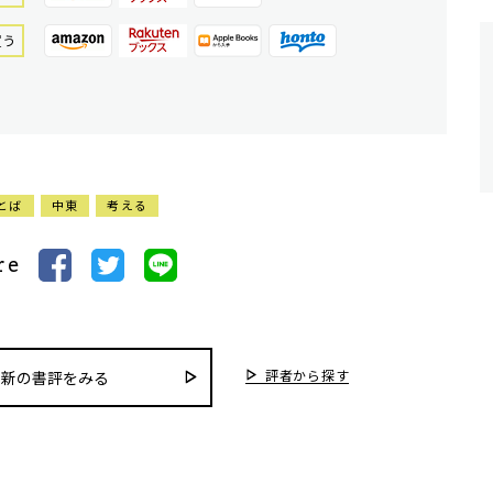
買う
とば
中東
考える
re
評者から探す
最新の書評をみる