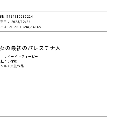
SBN: 9784910635224
売⽇： 2025/12/24
イズ: 21.2×3.5cm／464p
女の最初のパレスチナ人
者：サイード ・ティービー
版社：小学館
ャンル：文芸作品