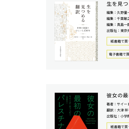
生を見つ
編集：久野量
編集：千葉敏
編集：真島一
出版社：東京
紙書籍で買
電⼦書籍で
彼女の最
著者：サイー
翻訳：大津 祥
出版社：小学
紙書籍で買