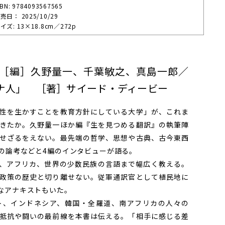
SBN: 9784093567565
売⽇： 2025/10/29
イズ: 13×18.8cm／272p
［編］久野量一、千葉敏之、真島一郎／
ナ人」 ［著］サイード・ディービー
性を生かすことを教育方針にしている大学」が、これま
きたか。久野量一ほか編『生を見つめる翻訳』の執筆陣
せざるをえない。最先端の哲学、思想や古典、古今東西
の論考などと4編のインタビューが語る。
、アフリカ、世界の少数民族の言語まで幅広く教える。
政策の歴史と切り離せない。従軍通訳官として植民地に
なアナキストもいた。
、インドネシア、韓国・全羅道、南アフリカの人々の
抵抗や闘いの最前線を本書は伝える。「相手に感じる差