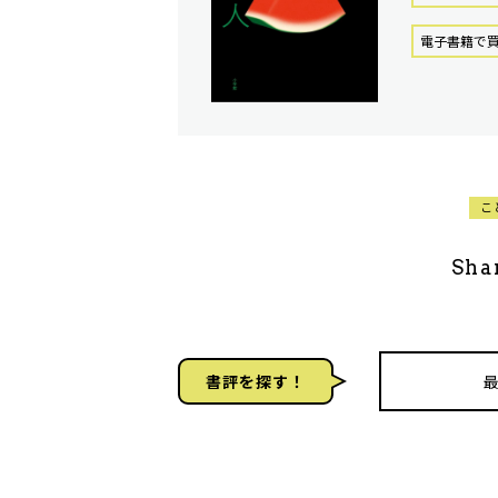
電⼦書籍で
こ
Sha
書評を探す！