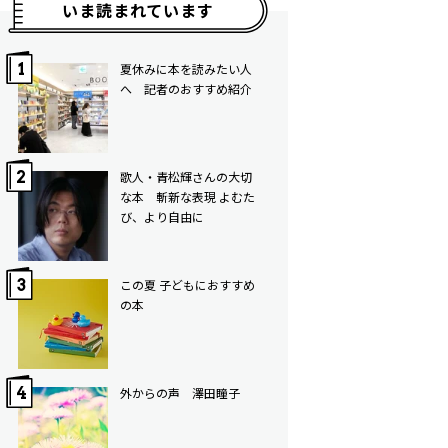
いま読まれています
夏休みに本を読みたい人
へ 記者のおすすめ紹介
歌人・青松輝さんの大切
な本 斬新な表現 よむた
び、より自由に
この夏 子どもにおすすめ
の本
外からの声 澤田瞳子