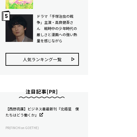
ドラマ「手塚治虫の戦
争」主演・高良健吾さ
ん 戦時中の少年時代の
厳しさと漫画への強い熱
量を感じながら
人気ランキング⼀覧
注目記事[PR]
【西野亮廣】ビジネス書最新刊『北極星 僕
たちはどう働くか』
PR(FINCHI on GOETHE)