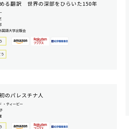
める翻訳 ――世界の深部をひらいた150年
一
之
郎
外国語大学出版会
う
買う
初のパレスチナ人
ド ・ティービー
子
館
う