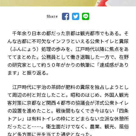
Share
千年余り日本の都だった京都は観光都市でもある。そ
んな古都に不可欠なインフラといえる公衆トイレと糞尿
（ふんにょう）処理の歩みを、江戸時代以降に焦点をあ
ててまとめた。公務員として働き退職した一方で、在野
の研究家として約５０年がかりの執筆に「達成感があり
ます」と振り返る。
江戸時代に宇治の茶師が肥料の糞尿を独占しようとし
て周辺の村と対立したこと。昭和のはじめ、外国人観光
客対策に京都など関西４都市の協議会が洋式公衆トイレ
の設置を進めたこと。戦後間もなくでき今はない「四条
トアレ」は有料トイレの枠にとどまらない立派な休憩所
だったこと……。衛生面だけでなく、農業、観光、風俗
など多方面に光を当てた通史となった。