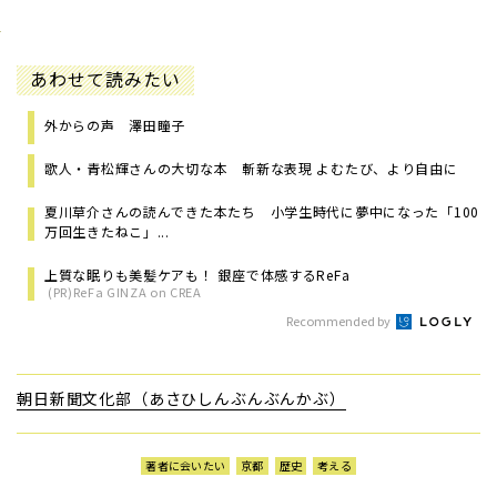
あわせて読みたい
外からの声 澤田瞳子
歌人・青松輝さんの大切な本 斬新な表現 よむたび、より自由に
夏川草介さんの読んできた本たち 小学生時代に夢中になった「100
万回生きたねこ」...
上質な眠りも美髪ケアも！ 銀座で体感するReFa
(PR)ReFa GINZA on CREA
Recommended by
朝日新聞文化部（あさひしんぶんぶんかぶ）
著者に会いたい
京都
歴史
考える