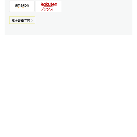
電⼦書籍で買う