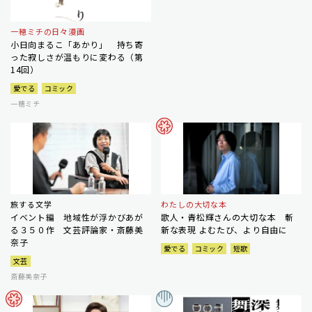
一穂ミチの日々漫画
小日向まるこ「あかり」 持ち寄
った寂しさが温もりに変わる（第
14回）
愛でる
コミック
一穂ミチ
旅する文学
わたしの大切な本
イベント編 地域性が浮かびあが
歌人・青松輝さんの大切な本 斬
る３５０作 文芸評論家・斎藤美
新な表現 よむたび、より自由に
奈子
愛でる
コミック
短歌
文芸
斎藤美奈子