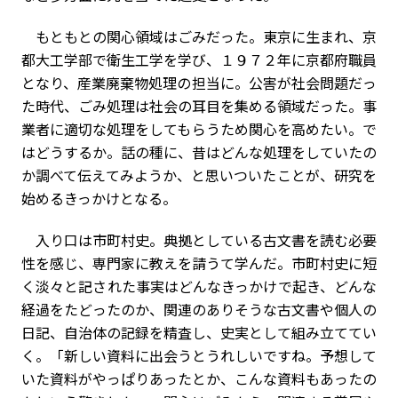
もともとの関心領域はごみだった。東京に生まれ、京
都大工学部で衛生工学を学び、１９７２年に京都府職員
となり、産業廃棄物処理の担当に。公害が社会問題だっ
た時代、ごみ処理は社会の耳目を集める領域だった。事
業者に適切な処理をしてもらうため関心を高めたい。で
はどうするか。話の種に、昔はどんな処理をしていたの
か調べて伝えてみようか、と思いついたことが、研究を
始めるきっかけとなる。
入り口は市町村史。典拠としている古文書を読む必要
性を感じ、専門家に教えを請うて学んだ。市町村史に短
く淡々と記された事実はどんなきっかけで起き、どんな
経過をたどったのか、関連のありそうな古文書や個人の
日記、自治体の記録を精査し、史実として組み立ててい
く。「新しい資料に出会うとうれしいですね。予想して
いた資料がやっぱりあったとか、こんな資料もあったの