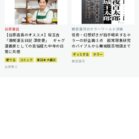
谷原書店
朝宮運河のホラーワールド渉猟
【谷原店長のオススメ】桜玉吉
怪奇・幻想好きが拍手喝采するホ
「満喫漫玉日記 深夜便」 ギャグ
ラーの好企画３点 超常現象研究
漫画家としての苦悩経た中年の日
のバイブルから舞城版百物語まで
常に共感
ぞっとする
ホラー
愛でる
コミック
東日本大震災
朝宮運河
谷原章介