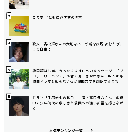
この夏 子どもにおすすめの本
歌人・青松輝さんの大切な本 斬新な表現 よむたび、
より自由に
韓国語は独学、きっかけは推しへのメッセージ 「ブ
ロッコリーパンチ」訳者の山口さやかさん K-POPも
韓国ドラマも知らない私が韓国文学を翻訳するまで
ドラマ「手塚治虫の戦争」主演・高良健吾さん 戦時
中の少年時代の厳しさと漫画への強い熱量を感じなが
ら
人気ランキング⼀覧