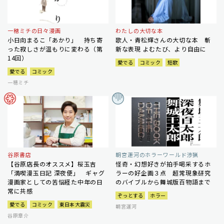
一穂ミチの日々漫画
わたしの大切な本
小日向まるこ「あかり」 持ち寄
歌人・青松輝さんの大切な本 斬
った寂しさが温もりに変わる（第
新な表現 よむたび、より自由に
14回）
愛でる
コミック
短歌
愛でる
コミック
一穂ミチ
谷原書店
朝宮運河のホラーワールド渉猟
【谷原店長のオススメ】桜玉吉
怪奇・幻想好きが拍手喝采するホ
「満喫漫玉日記 深夜便」 ギャグ
ラーの好企画３点 超常現象研究
漫画家としての苦悩経た中年の日
のバイブルから舞城版百物語まで
常に共感
ぞっとする
ホラー
愛でる
コミック
東日本大震災
朝宮運河
谷原章介