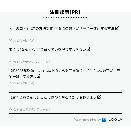
注目記事[PR]
８月のロト6はこの方法で買え!!６つの数字が『完全一致』する方法
PR(株式会社MURA)
宝くじ“なんとなく”で買っている限り変わらない
PR(合同会社デジタルファーム )
【昭和43年以前生まれはロト６この数字を買うべき】6つの数字が「完
全一致」する方...
PR(株式会社MURA)
【宝くじ買う前に】ここで気づくかどうかで変わります
PR(合同会社デジタルファーム )
Recommended by