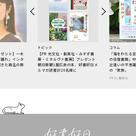
トピック
コラム
レゼント】一木
【PR 光文社・創英社・みすず書
「海をわたる
で踊れ」インタ
房・ミネルヴァ書房】プレゼント
の往復書簡」
起きた再生の群
朝日新聞1面広告の本、好書好日メ
出逢いの不思
ルマガ読者計20名様に
の〝家族〟
PR by 集英社