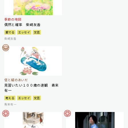
季節の地図
偶然と確率 柴崎友香
愛でる
エッセイ
文芸
柴崎友香
信と疑のあいだ
見習いたい１００歳の達観 青来
有一
考える
エッセイ
文芸
青来有一