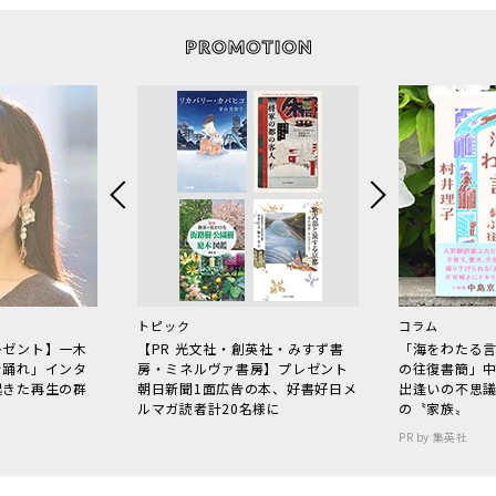
トピック
コラム
レゼント】一木
【PR 光文社・創英社・みすず書
「海をわたる
で踊れ」インタ
房・ミネルヴァ書房】プレゼント
の往復書簡」
起きた再生の群
朝日新聞1面広告の本、好書好日メ
出逢いの不思
ルマガ読者計20名様に
の〝家族〟
PR by 集英社