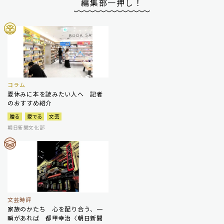
編集部一押し！
コラム
夏休みに本を読みたい人へ 記者
のおすすめ紹介
贈る
愛でる
文芸
朝日新聞文化部
文芸時評
家族のかたち 心を配り合う、一
瞬があれば 都甲幸治〈朝日新聞