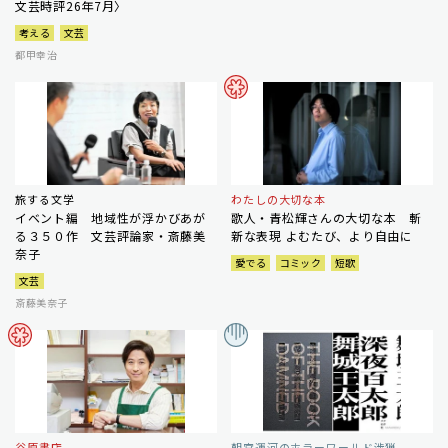
文芸時評26年7月〉
考える
文芸
都甲幸治
旅する文学
わたしの大切な本
イベント編 地域性が浮かびあが
歌人・青松輝さんの大切な本 斬
る３５０作 文芸評論家・斎藤美
新な表現 よむたび、より自由に
奈子
愛でる
コミック
短歌
文芸
斎藤美奈子
谷原書店
朝宮運河のホラーワールド渉猟