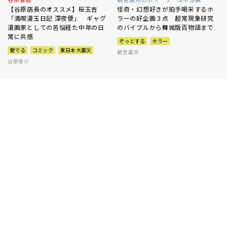
【谷原店長のオススメ】桜玉吉
怪奇・幻想好きが拍手喝采するホ
「満喫漫玉日記 深夜便」 ギャグ
ラーの好企画３点 超常現象研究
漫画家としての苦悩経た中年の日
のバイブルから舞城版百物語まで
常に共感
ぞっとする
ホラー
愛でる
コミック
東日本大震災
朝宮運河
谷原章介