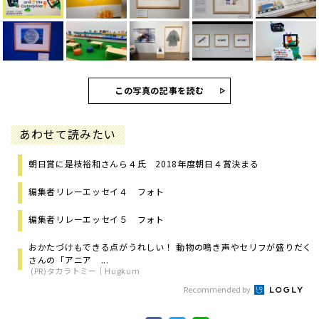
この写真の記事を読む
あわせて読みたい
朝日賞に是枝裕和さんら４氏 2018年度朝日４賞決まる
編集者リレーエッセイ４ フォト
編集者リレーエッセイ５ フォト
おかたづけもできる点がうれしい！ 動物の鳴き声やセリフが盛りだく
さんの「アニア ...
(PR)タカラトミー｜Hugkum
Recommended by