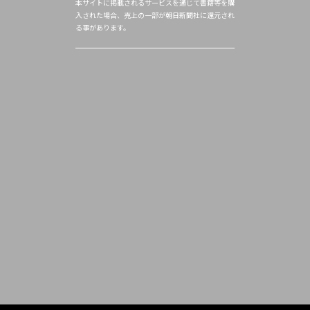
本サイトに掲載されるサービスを通じて書籍等を購
入された場合、売上の一部が朝日新聞社に還元され
る事があります。