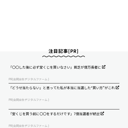
注目記事[PR]
「〇〇した後に必ず宝くじを買いなさい」貧乏が億万長者に
PR(合同会社デジタルファーム )
「どうせ当たらない」と思ってた私が本当に当選した“買い方”がこれ
PR(合同会社デジタルファーム )
「宝くじを買う前に〇〇をするだけです」7億当選者が続出
PR(合同会社デジタルファーム )