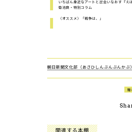
いちばん身近なアートと出会いなおす――『え
菊池良・特別コラム
〈オススメ〉「戦争は、」
朝日新聞文化部（あさひしんぶんぶんかぶ
贈
Sha
関連する本棚