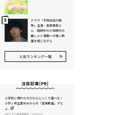
ドラマ「手塚治虫の戦
争」主演・高良健吾さ
ん 戦時中の少年時代の
厳しさと漫画への強い熱
量を感じながら
人気ランキング⼀覧
注目記事[PR]
小学校に慣れた今だからじっくり選べる！
小学１年生夏休みからの「音楽教室」デビ
ュ...
PR(ヤマハ音楽振興会｜HugKum)