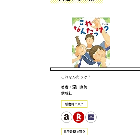
これなんだっけ？
著者：深川直美
偕成社
紙書籍で買う
電⼦書籍で買う