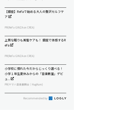
【銀座】ReFaで始める大人の贅沢セルフケ
ア
PR(ReFa GINZA on CREA)
上質な眠りも美髪ケアも！ 銀座で体感するR
eFa
PR(ReFa GINZA on CREA)
小学校に慣れた今だからじっくり選べる！
小学１年生夏休みからの「音楽教室」デビ
ュ...
PR(ヤマハ音楽振興会｜HugKum)
Recommended by