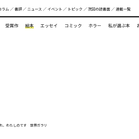
コラム
書評
ニュース
イベント
トピック
次回の読書⾯
連載一覧
好書好日
受賞作
絵本
エッセイ
コミック
ホラー
私が選ぶ本
？
えほん新定番
今めぐりたい児童文学の世界
図鑑の中の小宇宙
れ、わたしのです 世界ガラリ