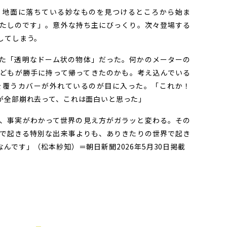
地面に落ちている妙なものを見つけるところから始ま
たしのです」。意外な持ち主にびっくり。次々登場する
してしまう。
た「透明なドーム状の物体」だった。何かのメーターの
どもが勝手に持って帰ってきたのかも。考え込んでいる
を覆うカバーが外れているのが目に入った。「これか！
が全部崩れ去って、これは面白いと思った」
、事実がわかって世界の見え方がガラッと変わる。その
で起きる特別な出来事よりも、ありきたりの世界で起き
んです」（松本紗知）＝朝日新聞2026年
5
月
30
日掲載