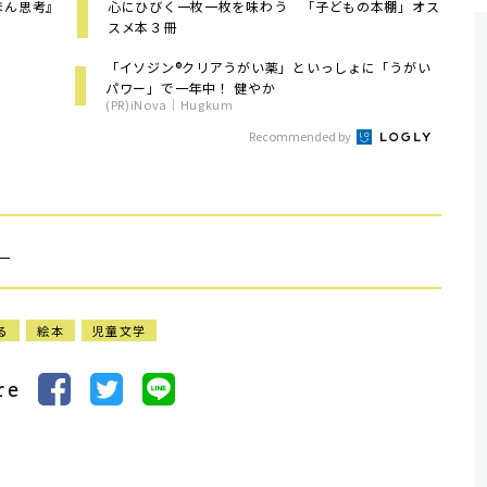
ほん思考』
心にひびく一枚一枚を味わう 「子どもの本棚」オス
スメ本３冊
「イソジン®クリアうがい薬」といっしょに「うがい
パワー」で一年中！ 健やか
(PR)iNova｜Hugkum
Recommended by
）
る
絵本
児童文学
re