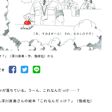
け？」（深川直美・作、偕成社）から
re
かが落ちている。うーん、これなんだっけ……？
深川直美さんの絵本「これなんだっけ？」（偕成社）