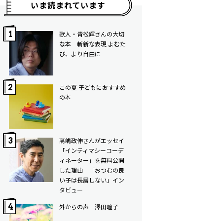
いま読まれています
歌人・青松輝さんの大切
な本 斬新な表現 よむた
び、より自由に
この夏 子どもにおすすめ
の本
髙嶋政伸さんがエッセイ
「インティマシーコーデ
ィネーター」を無料公開
した理由 「おつむの良
い子は長居しない」イン
タビュー
外からの声 澤田瞳子