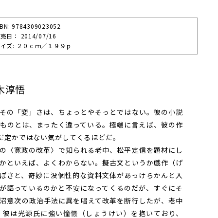
SBN: 9784309023052
売⽇： 2014/07/16
イズ: ２０ｃｍ／１９９ｐ
木淳悟
その「変」さは、ちょっとやそっとではない。彼の小説
ものとは、まったく違っている。極端に言えば、彼の作
だ定かではない気がしてくるほどだ。
の〈寛政の改革〉で知られる老中、松平定信を題材にし
かといえば、よくわからない。擬古文というか戯作（げ
ぽさと、奇妙に没個性的な資料文体があっけらかんと入
が語っているのかと不安になってくるのだが、すぐにそ
沼意次の政治手法に異を唱えて改革を断行したが、老中
。彼は光源氏に強い憧憬（しょうけい）を抱いており、