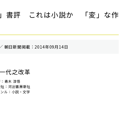
」書評 これは小説か 「変」な作
／ 朝⽇新聞掲載：2014年09月14日
一代之改革
者：青木 淳悟
版社：河出書房新社
ャンル：小説・文学