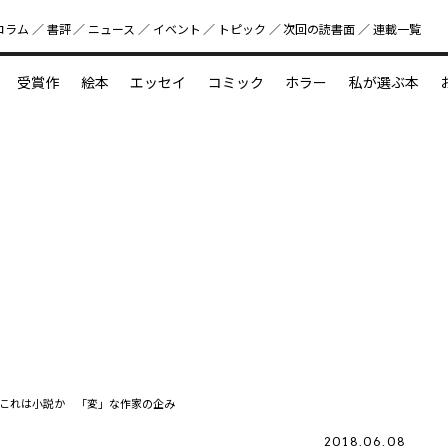
コラム
書評
ニュース
イベント
トピック
次回の読書⾯
連載一覧
好書好日
受賞作
絵本
エッセイ
コミック
ホラー
私が選ぶ本
？
えほん新定番
今めぐりたい児童文学の世界
図鑑の中の小宇宙
これは小説か 「変」な作家の企み
2018.06.08