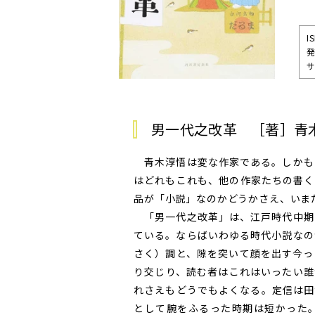
I
発
サ
男一代之改革 ［著］青
青木淳悟は変な作家である。しかも
はどれもこれも、他の作家たちの書く
品が「小説」なのかどうかさえ、いま
「男一代之改革」は、江戸時代中期
ている。ならばいわゆる時代小説なの
さく）調と、隙を突いて顔を出す今っ
り交じり、読む者はこれはいったい誰
れさえもどうでもよくなる。定信は田
として腕をふるった時期は短かった