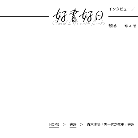
インタビュー
観る
考える
どんな本
HOME
書評
青木淳悟「男一代之改革」書評 