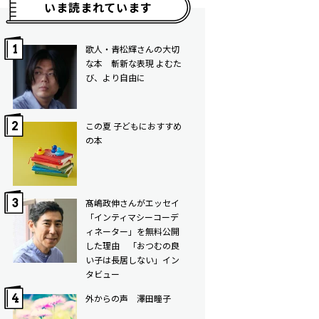
いま読まれています
歌人・青松輝さんの大切
な本 斬新な表現 よむた
び、より自由に
この夏 子どもにおすすめ
の本
髙嶋政伸さんがエッセイ
「インティマシーコーデ
ィネーター」を無料公開
した理由 「おつむの良
い子は長居しない」イン
タビュー
外からの声 澤田瞳子