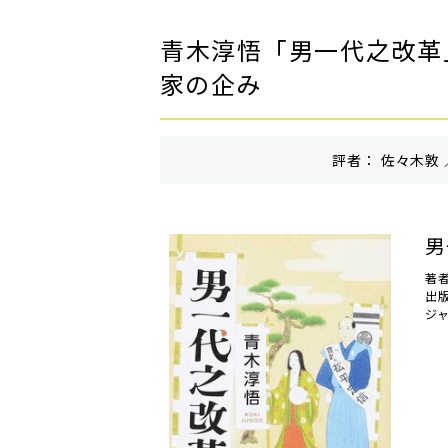
青木淳悟「男一代之改革
家の企み
評者： 佐々木敦 
男
著
出
ジ