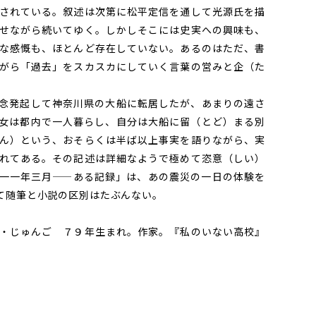
されている。叙述は次第に松平定信を通して光源氏を描
せながら続いてゆく。しかしそこには史実への興味も、
な感慨も、ほとんど存在していない。あるのはただ、書
がら「過去」をスカスカにしていく言葉の営みと企（た
念発起して神奈川県の大船に転居したが、あまりの遠さ
女は都内で一人暮らし、自分は大船に留（とど）まる別
ん）という、おそらくは半ば以上事実を語りながら、実
れてある。その記述は詳細なようで極めて恣意（しい）
一一年三月——ある記録」は、あの震災の一日の体験を
て随筆と小説の区別はたぶんない。
・じゅんご ７９年生まれ。作家。『私のいない高校』