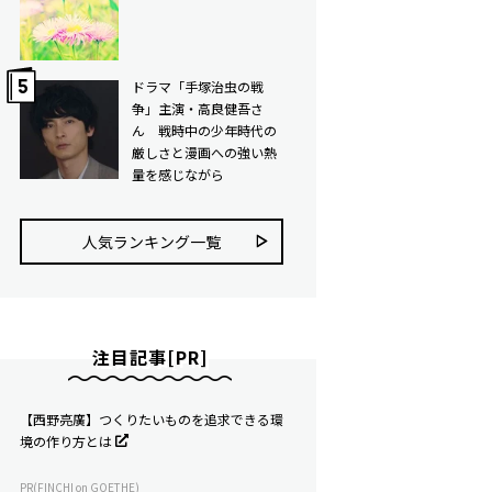
ドラマ「手塚治虫の戦
争」主演・高良健吾さ
ん 戦時中の少年時代の
厳しさと漫画への強い熱
量を感じながら
人気ランキング⼀覧
注目記事[PR]
【西野亮廣】つくりたいものを追求できる環
境の作り方とは
PR(FINCHI on GOETHE)