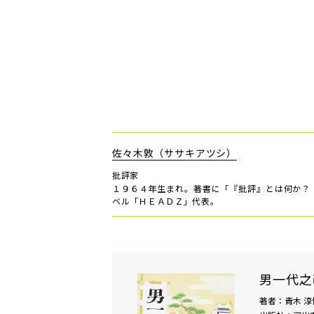
佐々木敦（ササキアツシ）
批評家
１９６４年生まれ。著書に「『批評』とは何か？
ベル「ＨＥＡＤＺ」代表。
男一代之
著者：青木 淳