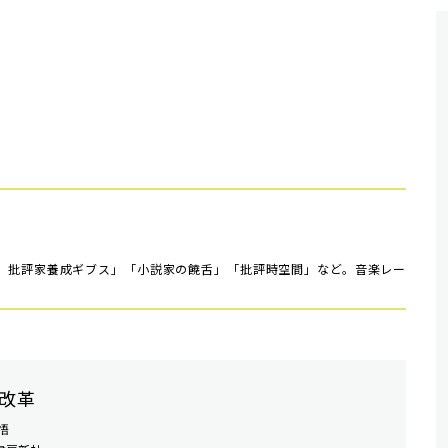
 批評家養成ギブス」「小説家の饒舌」「批評時空間」など。音楽レー
改革
悟