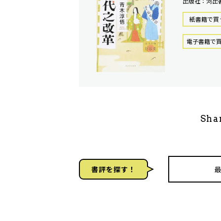
出版社：河出
紙書籍で買
電⼦書籍で
Sha
書評を探す！