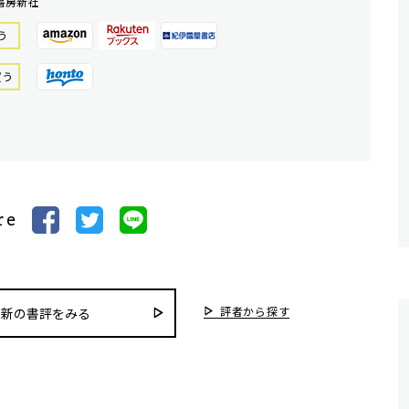
書房新社
う
買う
re
評者から探す
最新の書評をみる