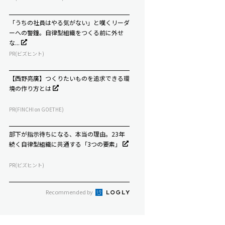
「うちの社員はやる気がない」と嘆くリーダ
ーへの警鐘。自律型組織をつくる前に外せ
な...
PR(ビズヒント)
【西野亮廣】つくりたいものを追求できる環
境の作り方とは
PR(FINCHI on GOETHE)
部下が指示待ちになる、本当の理由。23年
続く自律型組織に共通する「3つの要素」
PR(ビズヒント)
Recommended by