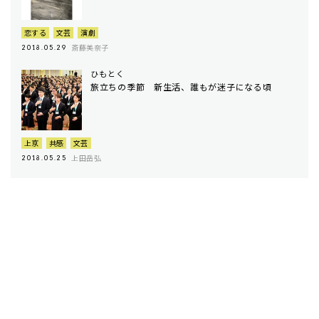
恋する
文芸
演劇
斎藤美奈子
2018.05.29
ひもとく
旅立ちの季節 新生活、誰もが迷子になる頃
上京
共感
文芸
上田岳弘
2018.05.25