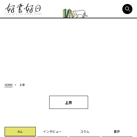
好書好日
HOME
上京
上京
ALL
インタビュー
コラム
書評