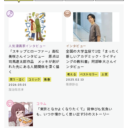
人気漫画家インタビュー
インタビュー
「スキップとローファー」高松
全国の大学生協で1位「まったく
美咲さんインタビュー 原点は
新しいアカデミック・ライティ
司馬遼太郎作品 メッキが剥が
ングの教科書」阿部幸大さんイ
れた先にある人間関係を深く描
ンタビュー
く
考える
ベストセラー
上京
笑う・泣く
コミック
青春
2025.02.13
篠原諄也
2026.05.01
加治佐志津
コラム
「東京となかよくなりたくて」背伸びも気負い
も、いつか懐かしく思い出す50のストーリー