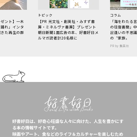
トピック
コラム
レゼント】一木
【PR 光文社・創英社・みすず書
「海をわたる
で踊れ」インタ
房・ミネルヴァ書房】プレゼント
の往復書簡」
起きた再生の群
朝日新聞1面広告の本、好書好日メ
出逢いの不思
ルマガ読者計20名様に
の〝家族〟
PR by 集英社
好書好日は、好奇心旺盛な人々に向けた、人生を豊かにす
る本の情報サイトです。
映画やアート、食などのライフ＆カルチャーを楽しむため