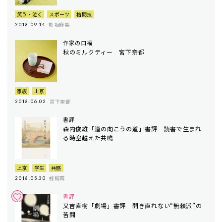
笑う・泣く
スポーツ
格闘技
熊坂麻美
2018.09.14
作家の口福
秋のミルクティー 宮下奈都
家族
上京
宮下奈都
2018.06.02
書評
森内俊雄「道の向こうの道」書評 読書で生まれ
る時空越えた共鳴
上京
学生
共感
蜂飼耳
2018.05.30
書評
又吉直樹「劇場」書評 開き直れない“無頼派”の
苦闘