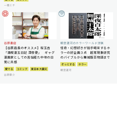
一穂ミチ
谷原書店
朝宮運河のホラーワールド渉猟
【谷原店長のオススメ】桜玉吉
怪奇・幻想好きが拍手喝采するホ
「満喫漫玉日記 深夜便」 ギャグ
ラーの好企画３点 超常現象研究
漫画家としての苦悩経た中年の日
のバイブルから舞城版百物語まで
常に共感
ぞっとする
ホラー
愛でる
コミック
東日本大震災
朝宮運河
谷原章介