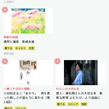
三辺律子
季節の地図
偶然と確率 柴崎友香
愛でる
エッセイ
文芸
柴崎友香
一穂ミチの日々漫画
わたしの大切な本
小日向まるこ「あかり」 持ち寄
歌人・青松輝さんの大切な本 斬
った寂しさが温もりに変わる（第
新な表現 よむたび、より自由に
14回）
愛でる
コミック
短歌
愛でる
コミック