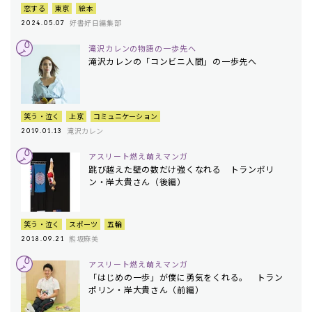
恋する
東京
絵本
好書好日編集部
2024.05.07
滝沢カレンの物語の一歩先へ
滝沢カレンの「コンビニ人間」の一歩先へ
笑う・泣く
上京
コミュニケーション
滝沢カレン
2019.01.13
アスリート燃え萌えマンガ
跳び越えた壁の数だけ強くなれる トランポリ
ン・岸大貴さん（後編）
笑う・泣く
スポーツ
五輪
熊坂麻美
2018.09.21
アスリート燃え萌えマンガ
「はじめの一歩」が僕に勇気をくれる。 トラン
ポリン・岸大貴さん（前編）