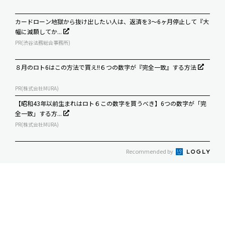
カードローン地獄から抜け出したい人は、返済を3～6ヶ月停止して『大
幅に減額してか...
PR(渋谷法務総合事務所)
８月のロト6はこの方法で買え!!６つの数字が『完全一致』する方法
PR(株式会社MURA)
【昭和43年以前生まれはロト６この数字を買うべき】6つの数字が「完
全一致」する方...
PR(株式会社MURA)
Recommended by