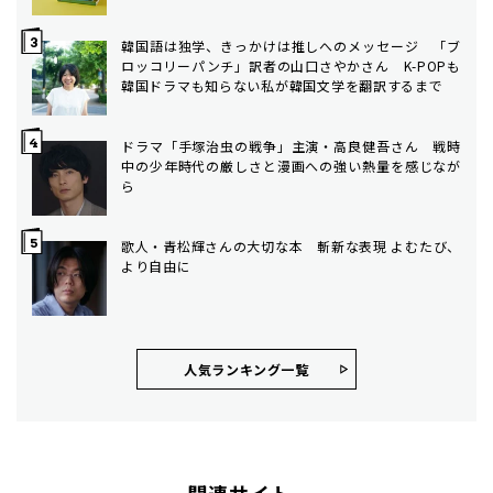
韓国語は独学、きっかけは推しへのメッセージ 「ブ
ロッコリーパンチ」訳者の山口さやかさん K-POPも
韓国ドラマも知らない私が韓国文学を翻訳するまで
ドラマ「手塚治虫の戦争」主演・高良健吾さん 戦時
中の少年時代の厳しさと漫画への強い熱量を感じなが
ら
歌人・青松輝さんの大切な本 斬新な表現 よむたび、
より自由に
人気ランキング⼀覧