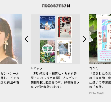
トピック
コラム
レゼント】一木
【PR 光文社・創英社・みすず書
「海をわたる
で踊れ」インタ
房・ミネルヴァ書房】プレゼント
の往復書簡」
起きた再生の群
朝日新聞1面広告の本、好書好日メ
出逢いの不思
ルマガ読者計20名様に
の〝家族〟
PR by 集英社