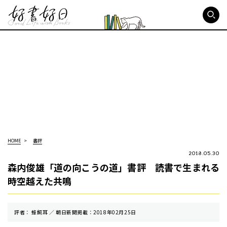
好書好日
HOME
書評
2018.05.30
森内俊雄「道の向こうの道」書評 読書で生まれる
時空越えた共鳴
評者： 蜂飼耳 ／ 朝⽇新聞掲載：2018年02月25日