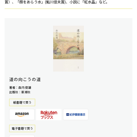
賞）、「顔をあらう水」(鮎川信夫賞)、小説に「紅水晶」など。
道の向こうの道
著者：森内 俊雄
出版社：新潮社
紙書籍で買う
電⼦書籍で買う