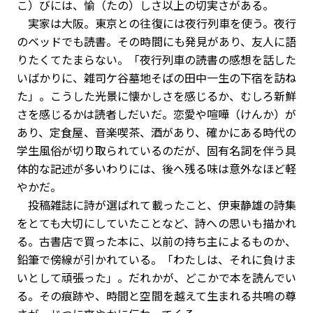
こ）びには、愉（たの）しさ以上の切実さがある。
実家は大阪。東京との往復には夜行列車を使う。夜行
のベッドでも読書。その時間にも発見があり、友人に語
りたくてたまらない。「夜行列車の読書の感想を話した
いばかりに、雑司ケ谷墓地そばの田中一生の下宿を訪ね
た」。こうした光景に懐かしさを感じるか、むしろ新鮮
さを感じるかは読者しだいだ。恋愛や喧嘩（けんか）が
あり、定食屋、音楽喫茶、酒があり、確かにある時代の
学生風俗が切り取られているのだが、固有名詞を伴う具
体的な記述が多いわりには、後へ残る味は意外なほど軽
やかだ。
投稿雑誌に詩が選ばれて載ったこと、伊東静雄の詩集
をとても大切にしていたことなど、詩への思いも描かれ
る。古書店で買った本に、以前の持ち主によるものか、
鉛筆で傍線が引かれている。「わたしは、それに負けま
いとして頑張った」。だれかが、どこかで本を読んでい
る。その痕跡や、時間と空間を越えて生まれる共鳴の尊