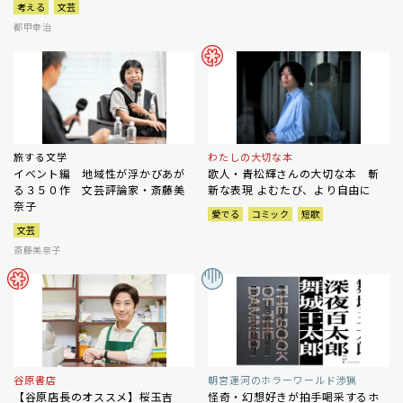
考える
文芸
都甲幸治
旅する文学
わたしの大切な本
イベント編 地域性が浮かびあが
歌人・青松輝さんの大切な本 斬
る３５０作 文芸評論家・斎藤美
新な表現 よむたび、より自由に
奈子
愛でる
コミック
短歌
文芸
斎藤美奈子
谷原書店
朝宮運河のホラーワールド渉猟
【谷原店長のオススメ】桜玉吉
怪奇・幻想好きが拍手喝采するホ