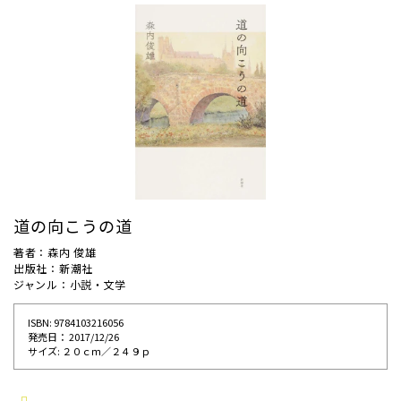
道の向こうの道
著者：森内 俊雄
出版社：新潮社
ジャンル：小説・文学
ISBN: 9784103216056
発売⽇： 2017/12/26
サイズ: ２０ｃｍ／２４９ｐ