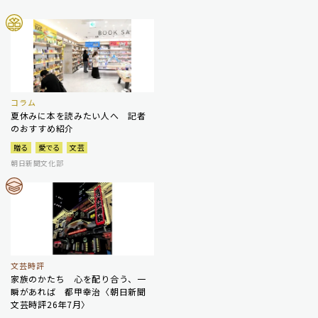
コラム
夏休みに本を読みたい人へ 記者
のおすすめ紹介
贈る
愛でる
文芸
朝日新聞文化部
文芸時評
家族のかたち 心を配り合う、一
瞬があれば 都甲幸治〈朝日新聞
文芸時評26年7月〉