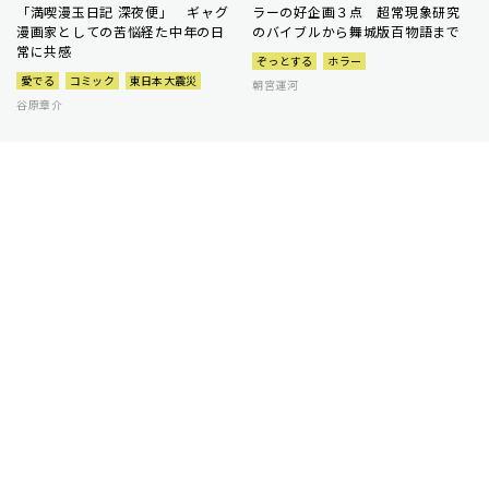
「満喫漫玉日記 深夜便」 ギャグ
ラーの好企画３点 超常現象研究
漫画家としての苦悩経た中年の日
のバイブルから舞城版百物語まで
常に共感
ぞっとする
ホラー
愛でる
コミック
東日本大震災
朝宮運河
谷原章介