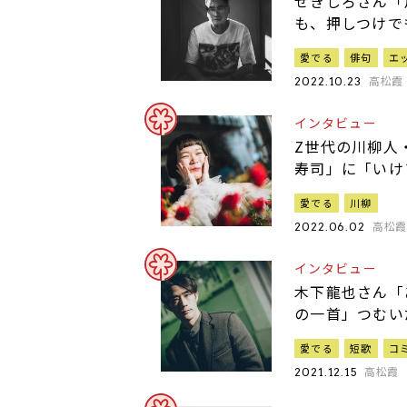
せきしろさん「
も、押しつけで
愛でる
俳句
エ
高松霞
2022.10.23
インタビュー
Z世代の川柳人
寿司」に「いけ
愛でる
川柳
高松
2022.06.02
インタビュー
木下龍也さん「
の一首」つむい
愛でる
短歌
コ
高松霞
2021.12.15