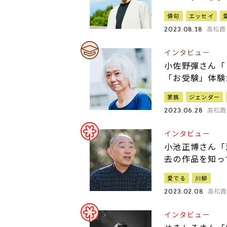
俳句
エッセイ
高松霞
2023.08.18
インタビュー
小佐野彈さん「
「お受験」体験
家族
ジェンダー
高松霞
2023.06.28
インタビュー
小池正博さん「
去の作品を知っ
愛でる
川柳
高松
2023.02.08
インタビュー