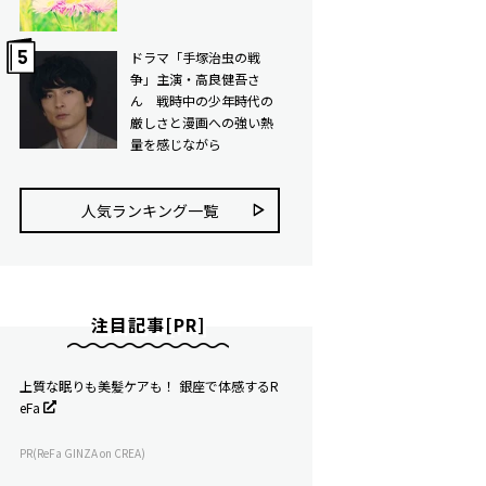
ドラマ「手塚治虫の戦
争」主演・高良健吾さ
ん 戦時中の少年時代の
厳しさと漫画への強い熱
量を感じながら
人気ランキング⼀覧
注目記事[PR]
上質な眠りも美髪ケアも！ 銀座で体感するR
eFa
PR(ReFa GINZA on CREA)