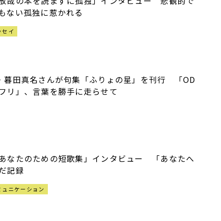
放哉の本を読まずに孤独」インタビュー 悲観的で
もない孤独に惹かれる
ッセイ
・暮田真名さんが句集「ふりょの星」を刊行 「OD
フリ」、言葉を勝手に走らせて
霞
あなたのための短歌集」インタビュー 「あなたへ
だ記録
ミュニケーション