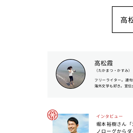
高
高松霞
（たかまつ・かすみ）
フリーライター。連
海外文学も好き。宣伝
インタビュー
堀本裕樹さん「
ノローグからダ