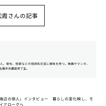
松霞さんの記事
句人。俳句、短歌などの短詩系文芸に興味を持つ。映画やマンガ、
会議米光講座修了生。
海辺の俳人」インタビュー 暮らしの変化映し、モ
イアローグへ