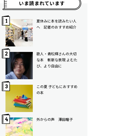
いま読まれています
夏休みに本を読みたい人
へ 記者のおすすめ紹介
歌人・青松輝さんの大切
な本 斬新な表現 よむた
び、より自由に
この夏 子どもにおすすめ
の本
外からの声 澤田瞳子