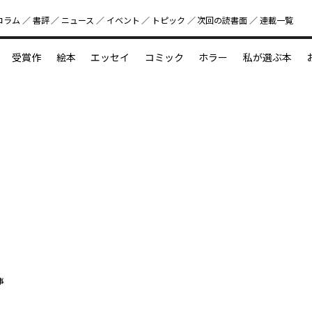
コラム
書評
ニュース
イベント
トピック
次回の読書⾯
連載一覧
好書好日
受賞作
絵本
エッセイ
コミック
ホラー
私が選ぶ本
？
えほん新定番
今めぐりたい児童文学の世界
図鑑の中の小宇宙
事