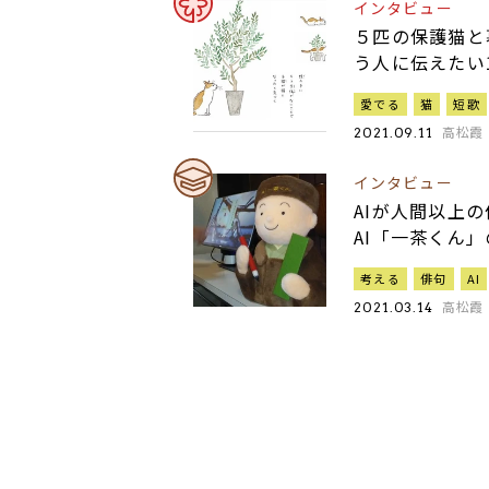
インタビュー
５匹の保護猫と
う人に伝えたい
愛でる
猫
短歌
高松霞
2021.09.11
インタビュー
AIが人間以上
AI「一茶くん
考える
俳句
AI
高松霞
2021.03.14