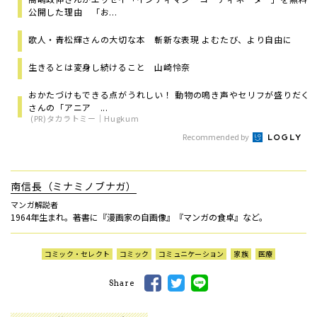
公開した理由 「お...
歌人・青松輝さんの大切な本 斬新な表現 よむたび、より自由に
生きるとは変身し続けること 山崎怜奈
おかたづけもできる点がうれしい！ 動物の鳴き声やセリフが盛りだく
さんの「アニア ...
(PR)タカラトミー｜Hugkum
Recommended by
南信長（ミナミノブナガ）
マンガ解説者
1964年生まれ。著書に『漫画家の自画像』『マンガの食卓』など。
コミック・セレクト
コミック
コミュニケーション
家族
医療
Share