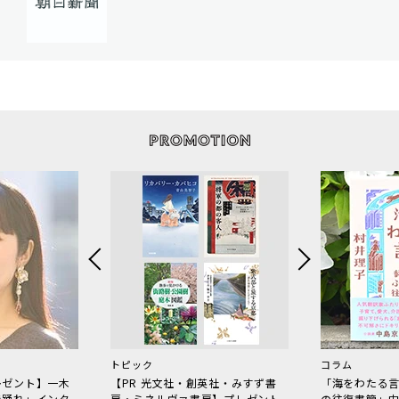
トピック
コラム
レゼント】一木
【PR 光文社・創英社・みすず書
「海をわたる
で踊れ」インタ
房・ミネルヴァ書房】プレゼント
の往復書簡」