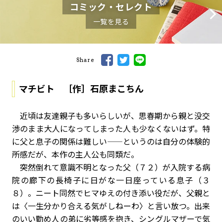
コミック・セレクト
一覧を見る
Share
マチビト ［作］石原まこちん
近頃は友達親子も多いらしいが、思春期から親と没交
渉のまま大人になってしまった人も少なくないはず。特
に父と息子の関係は難しい——というのは自分の体験的
所感だが、本作の主人公も同類だ。
突然倒れて意識不明となった父（７２）が入院する病
院の廊下の長椅子に日がな一日座っている息子（３
８）。ニート同然でヒマゆえの付き添い役だが、父親と
は〈一生分かり合える気がしねーわ〉と言い放つ。出来
のいい勤め人の弟に劣等感を抱き、シングルマザーで気