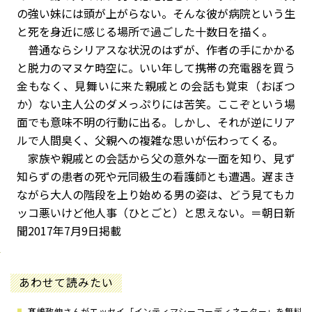
の強い妹には頭が上がらない。そんな彼が病院という生
と死を身近に感じる場所で過ごした十数日を描く。
普通ならシリアスな状況のはずが、作者の手にかかる
と脱力のマヌケ時空に。いい年して携帯の充電器を買う
金もなく、見舞いに来た親戚との会話も覚束（おぼつ
か）ない主人公のダメっぷりには苦笑。ここぞという場
面でも意味不明の行動に出る。しかし、それが逆にリア
ルで人間臭く、父親への複雑な思いが伝わってくる。
家族や親戚との会話から父の意外な一面を知り、見ず
知らずの患者の死や元同級生の看護師とも遭遇。遅まき
ながら大人の階段を上り始める男の姿は、どう見てもカ
ッコ悪いけど他人事（ひとごと）と思えない。＝朝日新
聞2017年7月9日掲載
あわせて読みたい
髙嶋政伸さんがエッセイ「インティマシーコーディネーター」を無料