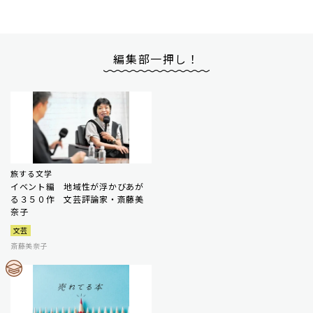
編集部一押し！
旅する文学
イベント編 地域性が浮かびあが
る３５０作 文芸評論家・斎藤美
奈子
文芸
斎藤美奈子