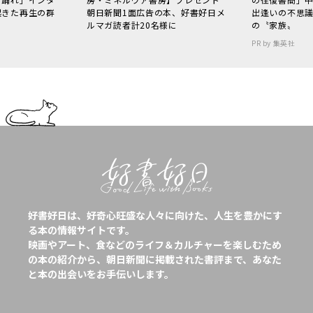
起きた再生の群
朝日新聞1面広告の本、好書好日メ
出逢いの不思
ルマガ読者計20名様に
の〝家族〟
PR by 集英社
好書好日は、好奇心旺盛な人々に向けた、人生を豊かにす
る本の情報サイトです。
映画やアート、食などのライフ＆カルチャーを楽しむため
の本の紹介から、朝日新聞に掲載された書評まで、あなた
と本の出会いをお手伝いします。