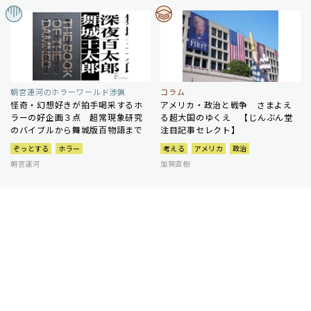
朝宮運河のホラーワールド渉猟
コラム
怪奇・幻想好きが拍手喝采するホ
アメリカ・政治と戦争 さまよえ
ラーの好企画３点 超常現象研究
る超大国のゆくえ 【じんぶん堂
のバイブルから舞城版百物語まで
注目記事セレクト】
ぞっとする
ホラー
考える
アメリカ
政治
朝宮運河
加賀直樹