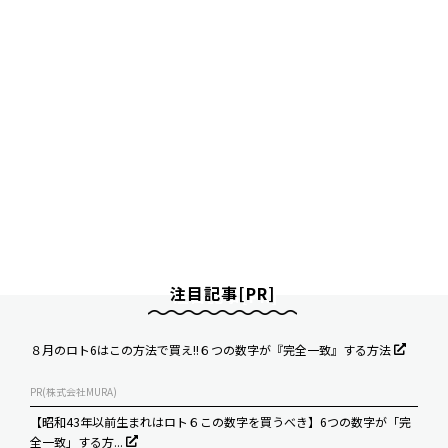
注目記事[PR]
８月のロト6はこの方法で買え!!６つの数字が『完全一致』する方法
PR(株式会社MURA)
【昭和43年以前生まれはロト６この数字を買うべき】6つの数字が「完
全一致」する方...