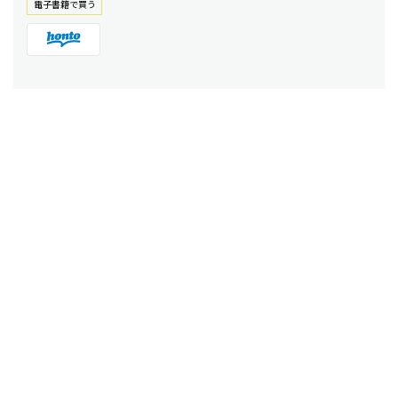
電⼦書籍で買う