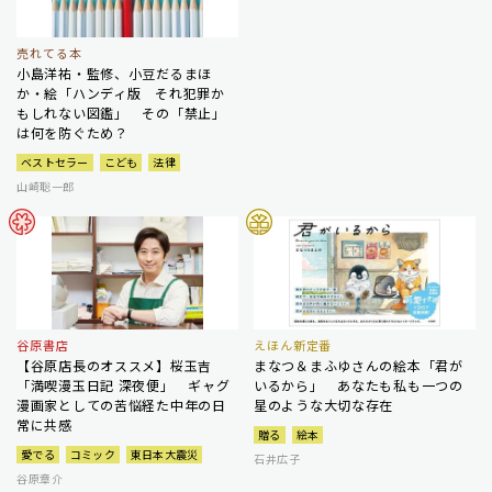
売れてる本
小島洋祐・監修、小豆だるまほ
か・絵「ハンディ版 それ犯罪か
もしれない図鑑」 その「禁止」
は何を防ぐため？
ベストセラー
こども
法律
山崎聡一郎
谷原書店
えほん新定番
【谷原店長のオススメ】桜玉吉
まなつ＆まふゆさんの絵本「君が
「満喫漫玉日記 深夜便」 ギャグ
いるから」 あなたも私も一つの
漫画家としての苦悩経た中年の日
星のような大切な存在
常に共感
贈る
絵本
愛でる
コミック
東日本大震災
石井広子
谷原章介