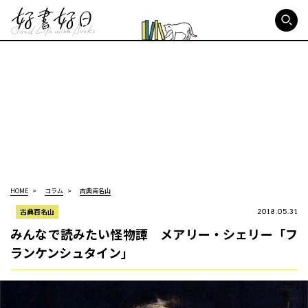
好書好日
HOME
コラム
古典百名山
古典百名山
2018.05.31
みんなで読みたい怪物譚 メアリー・シェリー「フ
ランケンシュタイン」