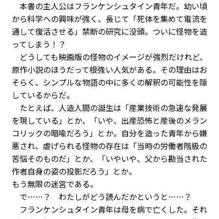
本書の主人公はフランケンシュタイン青年だ。幼い頃
から科学への興味が強く、長じて「死体を集めて電流を
通して復活させる」禁断の研究に没頭。ついに怪物を造
ってしまう――！？
どうしても映画版の怪物のイメージが強烈だけれど、
原作小説のほうだって根強い人気がある。その理由はお
そらく、シンプルな物語の中に多くの解釈の可能性を隠
しているからだ。
たとえば、人造人間の誕生は「産業技術の急速な発展
を現している」とか、「いや、出産恐怖と産後のメラン
コリックの暗喩だろう」とか。自分を造った青年から嫌
悪され、虐げられる怪物の存在は「当時の労働者階級の
苦悩そのものだ」とか、「いやいや、父から勘当された
作者自身の姿の投影だろう」とか。
もう無限の迷宮である。
で……？ わたしがどう読んだかというと……？
フランケンシュタイン青年は母を病で亡くした。それ