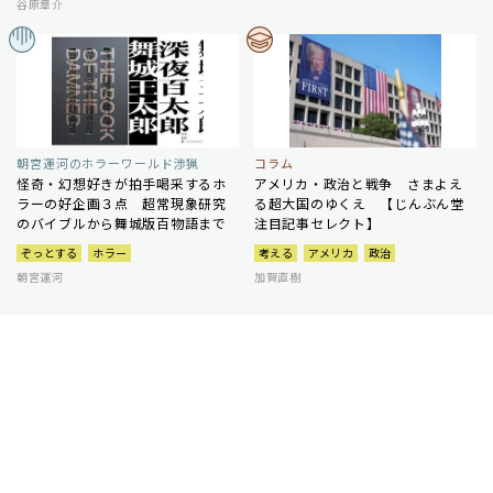
谷原章介
朝宮運河のホラーワールド渉猟
コラム
怪奇・幻想好きが拍手喝采するホ
アメリカ・政治と戦争 さまよえ
ラーの好企画３点 超常現象研究
る超大国のゆくえ 【じんぶん堂
のバイブルから舞城版百物語まで
注目記事セレクト】
ぞっとする
ホラー
考える
アメリカ
政治
朝宮運河
加賀直樹