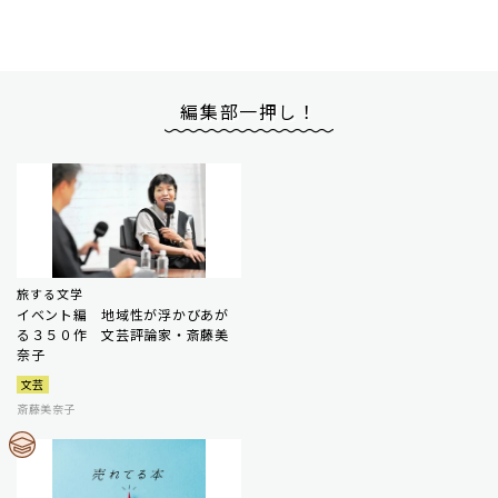
編集部一押し！
旅する文学
イベント編 地域性が浮かびあが
る３５０作 文芸評論家・斎藤美
奈子
文芸
斎藤美奈子