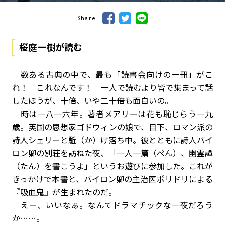
Share
桜庭一樹が読む
数ある古典の中で、最も「読書会向けの一冊」がこ
れ！ これなんです！ 一人で読むより皆で集まって話
したほうが、十倍、いや二十倍も面白いの。
時は一八一六年。著者メアリーは花も恥じらう一九
歳。英国の思想家ゴドウィンの娘で、目下、ロマン派の
詩人シェリーと駈（か）け落ち中。彼とともに詩人バイ
ロン卿の別荘を訪ねた夜、「一人一篇（ぺん）、幽霊譚
（たん）を書こうよ」というお遊びに参加した。これが
きっかけで本書と、バイロン卿の主治医ポリドリによる
『吸血鬼』が生まれたのだ。
えー、いいなぁ。なんてドラマチックな一夜だろう
か……。