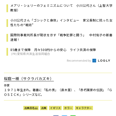
メアリ・シェリーのフェミニズムについて 小川公代さん（上智大学
教授）
小川公代さん「ゴシックと身体」インタビュー 家父長制に抗った女
性たちの“戦術”
国際刑事裁判所長が現状を示す「戦争犯罪と闘う」 中村佑子の新書
速報！
85歳まで保障 月々500円からの安心 ライフ共済の保障
(PR)愛知県共済生活協同組合
Recommended by
桜庭一樹（サクラバカズキ）
作家
１９７１年生まれ。著書に「私の男」（直木賞）、「赤朽葉家の伝説」「Ｇ
ＯＳＩＣＫ」シリーズなど。
古典百名山
古典
イギリス
ホラー
キャラクター