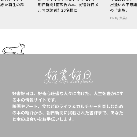
起きた再生の群
朝日新聞1面広告の本、好書好日メ
出逢いの不思
ルマガ読者計20名様に
の〝家族〟
PR by 集英社
好書好日は、好奇心旺盛な人々に向けた、人生を豊かにす
る本の情報サイトです。
映画やアート、食などのライフ＆カルチャーを楽しむため
の本の紹介から、朝日新聞に掲載された書評まで、あなた
と本の出会いをお手伝いします。