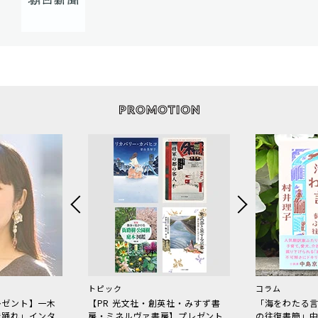
トピック
コラム
レゼント】一木
【PR 光文社・創英社・みすず書
「海をわたる
で踊れ」インタ
房・ミネルヴァ書房】プレゼント
の往復書簡」