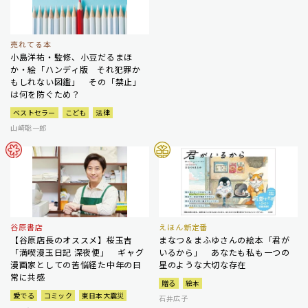
売れてる本
小島洋祐・監修、小豆だるまほ
か・絵「ハンディ版 それ犯罪か
もしれない図鑑」 その「禁止」
は何を防ぐため？
ベストセラー
こども
法律
山崎聡一郎
谷原書店
えほん新定番
【谷原店長のオススメ】桜玉吉
まなつ＆まふゆさんの絵本「君が
「満喫漫玉日記 深夜便」 ギャグ
いるから」 あなたも私も一つの
漫画家としての苦悩経た中年の日
星のような大切な存在
常に共感
贈る
絵本
愛でる
コミック
東日本大震災
石井広子