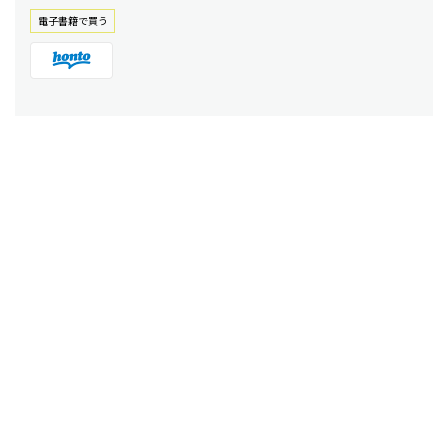
電⼦書籍で買う