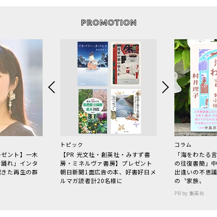
トピック
コラム
レゼント】一木
【PR 光文社・創英社・みすず書
「海をわたる
で踊れ」インタ
房・ミネルヴァ書房】プレゼント
の往復書簡」
起きた再生の群
朝日新聞1面広告の本、好書好日メ
出逢いの不思
ルマガ読者計20名様に
の〝家族〟
PR by 集英社