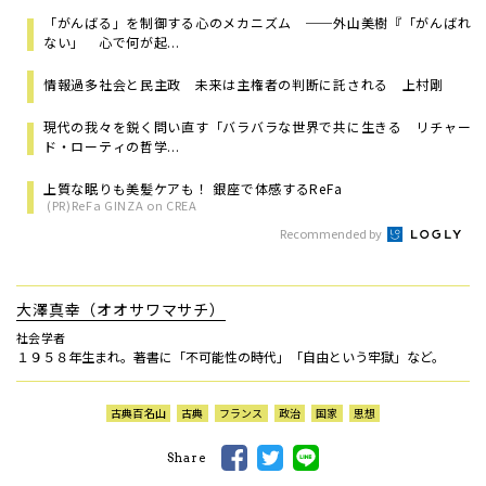
「がんばる」を制御する心のメカニズム ──外山美樹『「がんばれ
ない」 心で何が起...
情報過多社会と民主政 未来は主権者の判断に託される 上村剛
現代の我々を鋭く問い直す「バラバラな世界で共に生きる リチャー
ド・ローティの哲学...
上質な眠りも美髪ケアも！ 銀座で体感するReFa
(PR)ReFa GINZA on CREA
Recommended by
大澤真幸（オオサワマサチ）
社会学者
１９５８年生まれ。著書に「不可能性の時代」「自由という牢獄」など。
古典百名山
古典
フランス
政治
国家
思想
Share