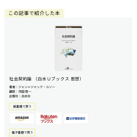
この記事で紹介した本
社会契約論 （白水Ｕブックス 思想）
著者：ジャン＝ジャック・ルソー
翻訳：作田 啓一
出版社：白水社
紙書籍で買う
電⼦書籍で買う