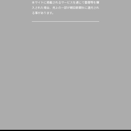
本サイトに掲載されるサービスを通じて書籍等を購
入された場合、売上の一部が朝日新聞社に還元され
る事があります。