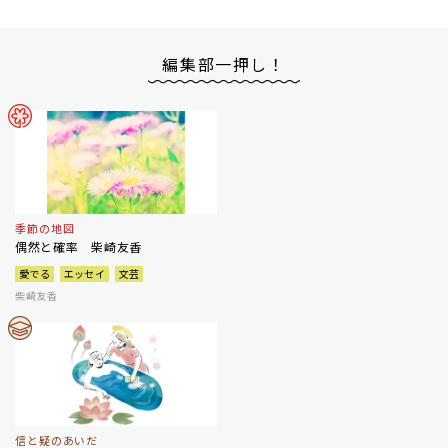
編集部一押し！
季節の地図
偶然と確率 柴崎友香
愛でる
エッセイ
文芸
柴崎友香
信と疑のあいだ