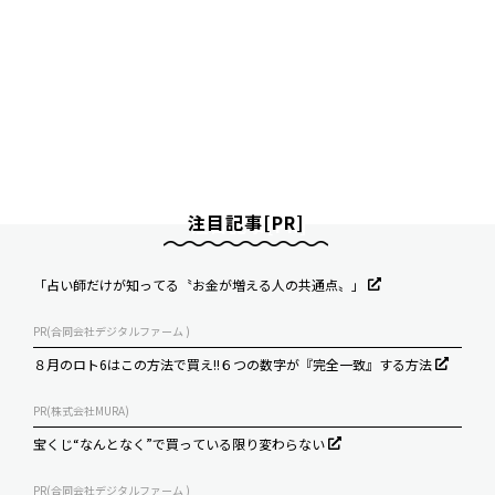
注目記事[PR]
「占い師だけが知ってる〝お金が増える人の共通点〟」
PR(合同会社デジタルファーム )
８月のロト6はこの方法で買え!!６つの数字が『完全一致』する方法
PR(株式会社MURA)
宝くじ“なんとなく”で買っている限り変わらない
PR(合同会社デジタルファーム )