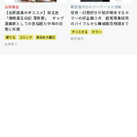
谷原書店
朝宮運河のホラーワールド渉猟
【谷原店長のオススメ】桜玉吉
怪奇・幻想好きが拍手喝采するホ
「満喫漫玉日記 深夜便」 ギャグ
ラーの好企画３点 超常現象研究
漫画家としての苦悩経た中年の日
のバイブルから舞城版百物語まで
常に共感
ぞっとする
ホラー
愛でる
コミック
東日本大震災
朝宮運河
谷原章介