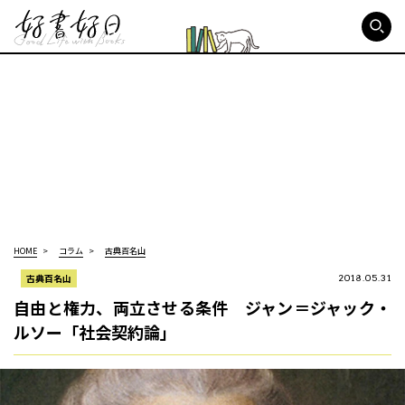
好書好日
HOME
コラム
古典百名山
古典百名山
2018.05.31
自由と権力、両立させる条件 ジャン＝ジャック・
ルソー「社会契約論」