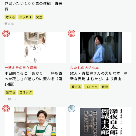
見習いたい１００歳の達観 青来
有一
考える
エッセイ
文芸
青来有一
一穂ミチの日々漫画
わたしの大切な本
小日向まるこ「あかり」 持ち寄
歌人・青松輝さんの大切な本 斬
った寂しさが温もりに変わる（第
新な表現 よむたび、より自由に
14回）
愛でる
コミック
短歌
愛でる
コミック
一穂ミチ