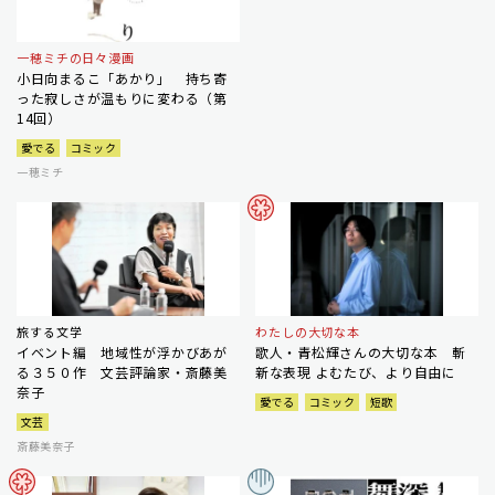
一穂ミチの日々漫画
小日向まるこ「あかり」 持ち寄
った寂しさが温もりに変わる（第
14回）
愛でる
コミック
一穂ミチ
旅する文学
わたしの大切な本
イベント編 地域性が浮かびあが
歌人・青松輝さんの大切な本 斬
る３５０作 文芸評論家・斎藤美
新な表現 よむたび、より自由に
奈子
愛でる
コミック
短歌
文芸
斎藤美奈子