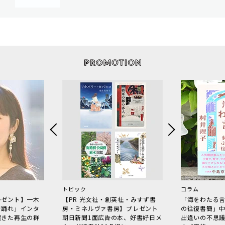
トピック
コラム
レゼント】一木
【PR 光文社・創英社・みすず書
「海をわたる
で踊れ」インタ
房・ミネルヴァ書房】プレゼント
の往復書簡」
起きた再生の群
朝日新聞1面広告の本、好書好日メ
出逢いの不思