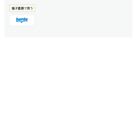
電⼦書籍で買う