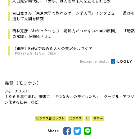
人口減少時代に、「大学」は人間の未来を支えられるか
吉田寛さん「東京大学で教わるゲーム学入門」インタビュー 遊びを
通して人間を研究
西林克彦「わかったつもり 読解力がつかない本当の原因」 「暗黙
の常識」が誤読させ...
【銀座】ReFaで始める大人の贅沢セルフケア
(PR)ReFa GINZA on CREA
Recommended by
森健（モリケン）
ジャーナリスト
１９６８年生まれ。著書に「『つなみ』の子どもたち」「グーグル・アマゾ
ン化する社会」など。
ビジネス書セレクト
ビジネス
IT
マネー
Share