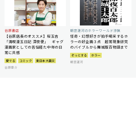
谷原書店
朝宮運河のホラーワールド渉猟
【谷原店長のオススメ】桜玉吉
怪奇・幻想好きが拍手喝采するホ
「満喫漫玉日記 深夜便」 ギャグ
ラーの好企画３点 超常現象研究
漫画家としての苦悩経た中年の日
のバイブルから舞城版百物語まで
常に共感
ぞっとする
ホラー
愛でる
コミック
東日本大震災
朝宮運河
谷原章介