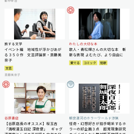
都甲幸治
旅する文学
わたしの大切な本
イベント編 地域性が浮かびあが
歌人・青松輝さんの大切な本 斬
る３５０作 文芸評論家・斎藤美
新な表現 よむたび、より自由に
奈子
愛でる
コミック
短歌
文芸
斎藤美奈子
谷原書店
朝宮運河のホラーワールド渉猟
【谷原店長のオススメ】桜玉吉
怪奇・幻想好きが拍手喝采するホ
「満喫漫玉日記 深夜便」 ギャグ
ラーの好企画３点 超常現象研究