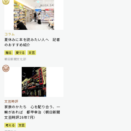
コラム
夏休みに本を読みたい人へ 記者
のおすすめ紹介
贈る
愛でる
文芸
朝日新聞文化部
文芸時評
家族のかたち 心を配り合う、一
瞬があれば 都甲幸治〈朝日新聞
文芸時評26年7月〉
考える
文芸