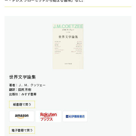
世界文学論集
著者：Ｊ．Ｍ．クッツェー
翻訳：田尻 芳樹
出版社：みすず書房
紙書籍で買う
電⼦書籍で買う