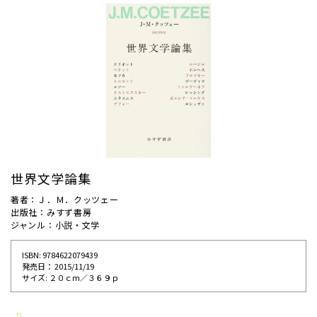
世界文学論集
著者：Ｊ．Ｍ．クッツェー
出版社：みすず書房
ジャンル：小説・文学
ISBN: 9784622079439
発売⽇： 2015/11/19
サイズ: ２０ｃｍ／３６９ｐ