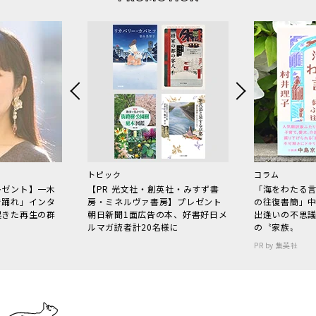
トピック
コラム
レゼント】一木
【PR 光文社・創英社・みすず書
「海をわたる
で踊れ」インタ
房・ミネルヴァ書房】プレゼント
の往復書簡」
起きた再生の群
朝日新聞1面広告の本、好書好日メ
出逢いの不思
ルマガ読者計20名様に
の〝家族〟
PR by 集英社