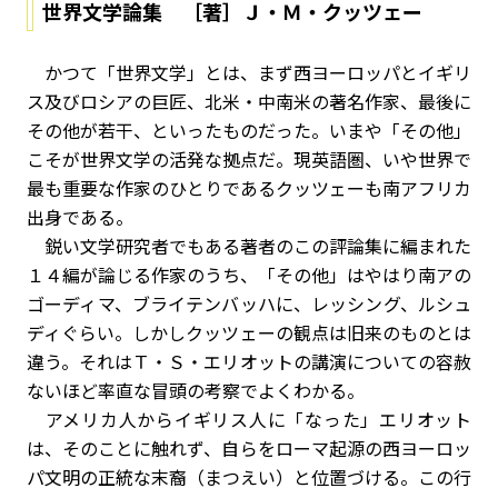
世界文学論集 ［著］Ｊ・Ｍ・クッツェー
かつて「世界文学」とは、まず西ヨーロッパとイギリ
ス及びロシアの巨匠、北米・中南米の著名作家、最後に
その他が若干、といったものだった。いまや「その他」
こそが世界文学の活発な拠点だ。現英語圏、いや世界で
最も重要な作家のひとりであるクッツェーも南アフリカ
出身である。
鋭い文学研究者でもある著者のこの評論集に編まれた
１４編が論じる作家のうち、「その他」はやはり南アの
ゴーディマ、ブライテンバッハに、レッシング、ルシュ
ディぐらい。しかしクッツェーの観点は旧来のものとは
違う。それはＴ・Ｓ・エリオットの講演についての容赦
ないほど率直な冒頭の考察でよくわかる。
アメリカ人からイギリス人に「なった」エリオット
は、そのことに触れず、自らをローマ起源の西ヨーロッ
パ文明の正統な末裔（まつえい）と位置づける。この行