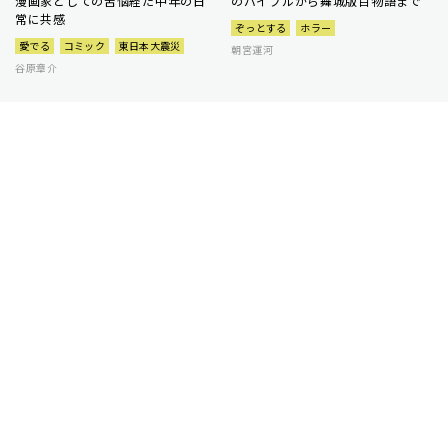
漫画家としての苦悩経た中年の日
のバイブルから舞城版百物語まで
常に共感
ぞっとする
ホラー
愛でる
コミック
東日本大震災
朝宮運河
谷原章介