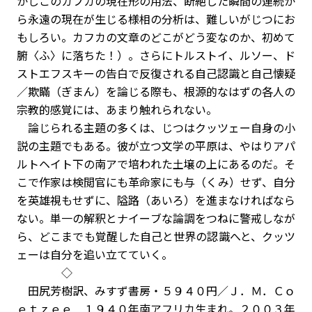
かしこのカフカの現在形の用法、断絶した瞬間の連続か
ら永遠の現在が生じる様相の分析は、難しいがじつにお
もしろい。カフカの文章のどこがどう変なのか、初めて
腑〈ふ〉に落ちた！）。さらにトルストイ、ルソー、ド
ストエフスキーの告白で反復される自己認識と自己懐疑
／欺瞞（ぎまん）を論じる際も、根源的なはずの各人の
宗教的感覚には、あまり触れられない。
論じられる主題の多くは、じつはクッツェー自身の小
説の主題でもある。彼が立つ文学の平原は、やはりアパ
ルトヘイト下の南アで培われた土壌の上にあるのだ。そ
こで作家は検閲官にも革命家にも与（くみ）せず、自分
を英雄視もせずに、隘路（あいろ）を進まなければなら
ない。単一の解釈とナイーブな論調をつねに警戒しなが
ら、どこまでも覚醒した自己と世界の認識へと、クッツ
ェーは自分を追い立てていく。
◇
田尻芳樹訳、みすず書房・５９４０円／Ｊ．Ｍ．Ｃｏ
ｅｔｚｅｅ １９４０年南アフリカ生まれ。２００３年