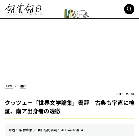
好書好日
HOME
書評
2018.06.08
クッツェー「世界文学論集」書評 古典も率直に検
証、南ア出身者の透徹
評者： 中村和恵 ／ 朝⽇新聞掲載：2016年02月14日