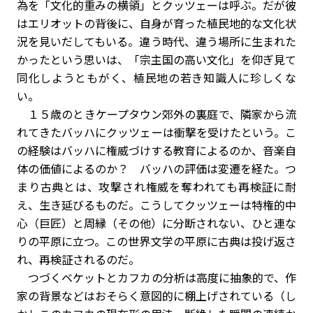
為を「文化的重みの横領」とクッツェーは呼ぶ。だが彼
はエリオットの背後に、自身が育った植民地的な文化状
況を見いだしてもいる。違う時代、違う場所に生まれた
かったという思いは、「宗主国の高い文化」を仰ぎ見て
同化しようともがく、植民地の若き知識人に珍しくな
い。
１５歳のときケープタウン郊外の裏庭で、隣家から流
れてきたバッハにクッツェーは衝撃を受けたという。こ
の経験はバッハに権威づけする教育によるのか、音楽自
体の価値によるのか？ バッハの評価は変遷を経た。つ
まり古典とは、攻撃され権威を奪われても再検証に耐
え、生き延びるものだ。こうしてクッツェーは特権的中
心（巨匠）と周縁（その他）に分断されない、ひと連な
りの平原に立つ。この世界文学の平原に古典は投げ返さ
れ、再検証されるのだ。
つづくベケットとカフカの分析は高度に抽象的で、作
家の背景などはおそらく意図的に棚上げされている（し