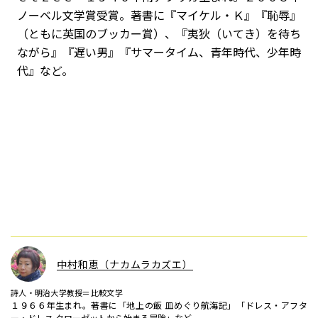
ノーベル文学賞受賞。著書に『マイケル・Ｋ』『恥辱』
（ともに英国のブッカー賞）、『夷狄（いてき）を待ち
ながら』『遅い男』『サマータイム、青年時代、少年時
代』など。
中村和恵（ナカムラカズエ）
詩人・明治大学教授＝比較文学
１９６６年生まれ。著書に「地上の飯 皿めぐり航海記」「ドレス・アフタ
ー・ドレス クローゼットから始まる冒険」など。