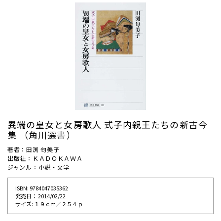
異端の皇女と女房歌人 式子内親王たちの新古今
集 （角川選書）
著者：田渕 句美子
出版社：ＫＡＤＯＫＡＷＡ
ジャンル：小説・文学
ISBN: 9784047035362
発売⽇： 2014/02/22
サイズ: １９ｃｍ／２５４ｐ