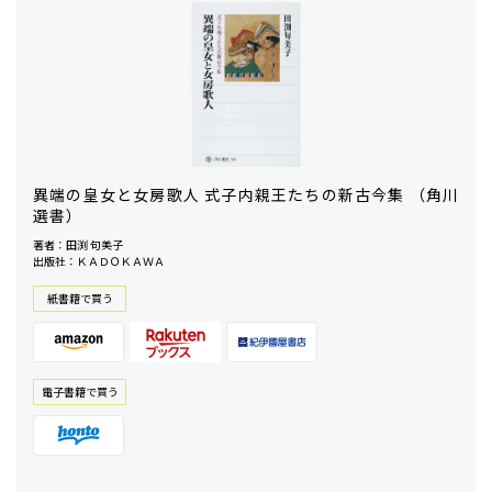
異端の皇女と女房歌人 式子内親王たちの新古今集 （角川
選書）
著者：田渕 句美子
出版社：ＫＡＤＯＫＡＷＡ
紙書籍で買う
電⼦書籍で買う