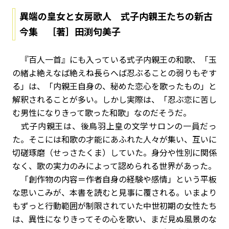
異端の皇女と女房歌人 式子内親王たちの新古
今集 ［著］田渕句美子
『百人一首』にも入っている式子内親王の和歌、「玉
の緒よ絶えなば絶えね長らへば忍ぶることの弱りもぞす
る」は、「内親王自身の、秘めた恋心を歌ったもの」と
解釈されることが多い。しかし実際は、「忍ぶ恋に苦し
む男性になりきって歌った和歌」なのだそうだ。
式子内親王は、後鳥羽上皇の文学サロンの一員だっ
た。そこには和歌の才能にあふれた人々が集い、互いに
切磋琢磨（せっさたくま）していた。身分や性別に関係
なく、歌の実力のみによって認められる世界があった。
「創作物の内容＝作者自身の経験や感情」という平板
な思いこみが、本書を読むと見事に覆される。いまより
もずっと行動範囲が制限されていた中世初期の女性たち
は、異性になりきってその心を歌い、まだ見ぬ風景のな