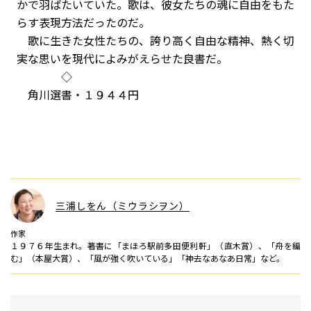
かで羽ばたいていた。歌は、彼女たちの魂に自由をもた
らす表現方法だったのだ。
歌に生きた女性たちの、誇り高く自由な精神、熱く切
実な思いを現代によみがえらせた良書だ。
◇
角川選書・１９４４円
三浦しをん（ミウラシヲン）
作家
１９７６年生まれ。著書に「まほろ駅前多田便利軒」（直木賞）、「舟を編
む」（本屋大賞）、「風が強く吹いている」「神去なあなあ日常」など。