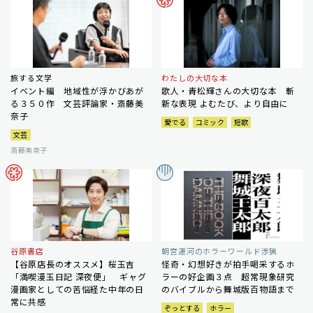
旅する文学
わたしの大切な本
イベント編 地域性が浮かびあが
歌人・青松輝さんの大切な本 斬
る３５０作 文芸評論家・斎藤美
新な表現 よむたび、より自由に
奈子
愛でる
コミック
短歌
文芸
斎藤美奈子
谷原書店
朝宮運河のホラーワールド渉猟
【谷原店長のオススメ】桜玉吉
怪奇・幻想好きが拍手喝采するホ
「満喫漫玉日記 深夜便」 ギャグ
ラーの好企画３点 超常現象研究
漫画家としての苦悩経た中年の日
のバイブルから舞城版百物語まで
常に共感
ぞっとする
ホラー