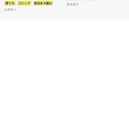
愛でる
コミック
東日本大震災
朝宮運河
谷原章介