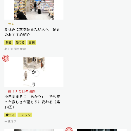
コラム
夏休みに本を読みたい人へ 記者
のおすすめ紹介
贈る
愛でる
文芸
朝日新聞文化部
一穂ミチの日々漫画
小日向まるこ「あかり」 持ち寄
った寂しさが温もりに変わる（第
14回）
愛でる
コミック
一穂ミチ