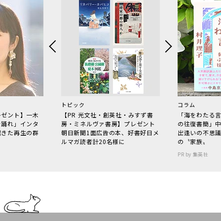
トピック
コラム
レゼント】一木
【PR 光文社・創英社・みすず書
「海をわたる
で踊れ」インタ
房・ミネルヴァ書房】プレゼント
の往復書簡」
起きた再生の群
朝日新聞1面広告の本、好書好日メ
出逢いの不思
ルマガ読者計20名様に
の〝家族〟
PR by 集英社