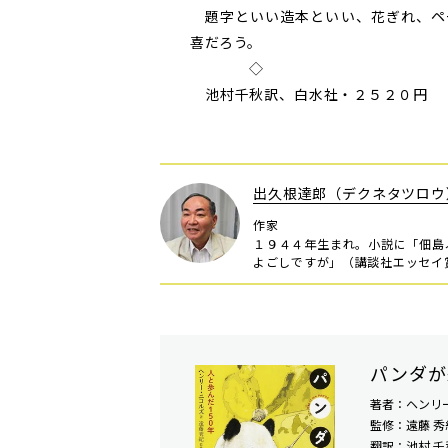
題字といい造本といい、花ぎれ、ペ
喜だろう。
◇
池村千秋訳、白水社・２５２０円
出久根達郎（デクネタツロウ
作家
１９４４年生まれ。小説に「佃島
よごしですが」（講談社エッセイ
パンダが
著者：ヘンリ
監修：遠藤 秀
翻訳：池村 千