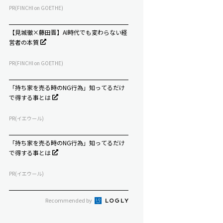
PR(FINCHI on GOETHE)
【見城徹×藤田晋】AI時代でも変わらない経
営者の本質
PR(FINCHI on GOETHE)
「持ち家を売る時のNG行為」知ってるだけ
で得する事とは
PR(イエウール)
「持ち家を売る時のNG行為」知ってるだけ
で得する事とは
PR(イエウール)
Recommended by