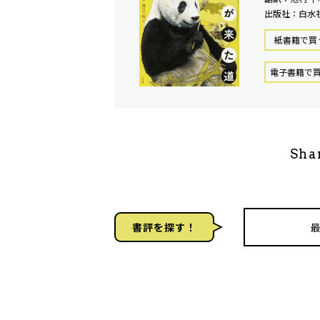
出版社：白水
紙書籍で買
電⼦書籍で
Sha
書評を探す！