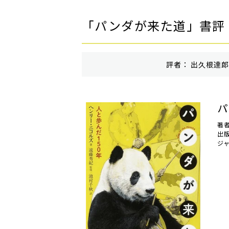
「パンダが来た道」書評
評者： 出久根達郎 
パ
著
出
ジ