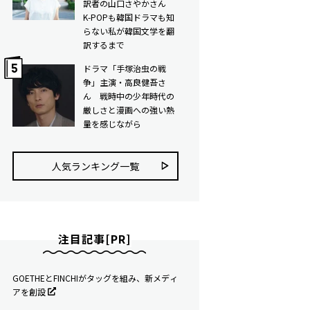
訳者の山口さやかさん
K-POPも韓国ドラマも知
らない私が韓国文学を翻
訳するまで
ドラマ「手塚治虫の戦
争」主演・高良健吾さ
ん 戦時中の少年時代の
厳しさと漫画への強い熱
量を感じながら
人気ランキング⼀覧
注目記事[PR]
GOETHEとFINCHIがタッグを組み、新メディ
アを創設