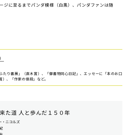
ージに至るまでパンダ模様（白黒）、パンダファンは随
）
ふたり書房」（直木賞）、「御書物同心日記」、エッセーに「本のお口
賞）、「作家の値段」など。
来た道 人と歩んだ１５０年
ー・ニコルズ
紀
秋