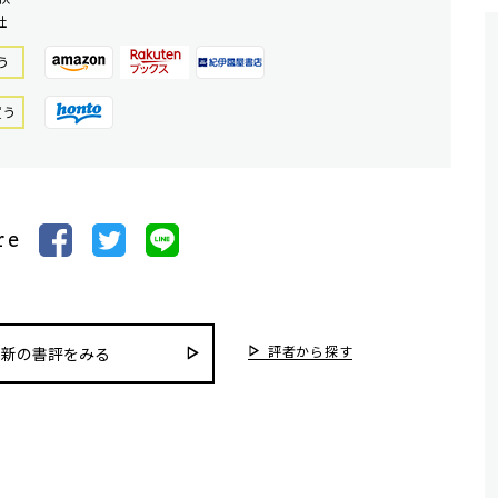
社
う
買う
re
評者から探す
最新の書評をみる