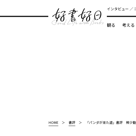
インタビュー
観る
考える
どんな本
HOME
書評
「パンダが来た道」書評 稀少動