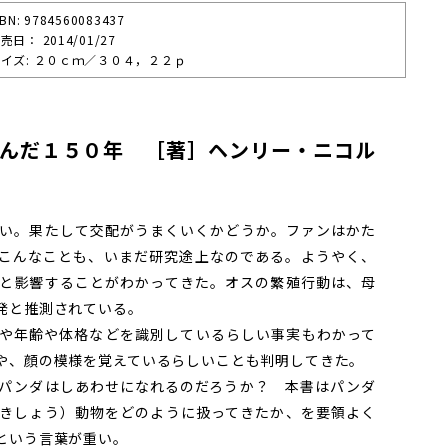
SBN: 9784560083437
売⽇： 2014/01/27
イズ: ２０ｃｍ／３０４，２２ｐ
んだ１５０年 ［著］ヘンリー・ニコル
い。果たして交配がうまくいくかどうか。ファンはかた
こんなことも、いまだ研究途上なのである。ようやく、
と影響することがわかってきた。オスの繁殖行動は、母
発と推測されている。
や年齢や体格などを識別しているらしい事実もわかって
や、顔の模様を覚えているらしいことも判明してきた。
パンダはしあわせになれるのだろうか？ 本書はパンダ
きしょう）動物をどのように扱ってきたか、を要領よく
という言葉が重い。