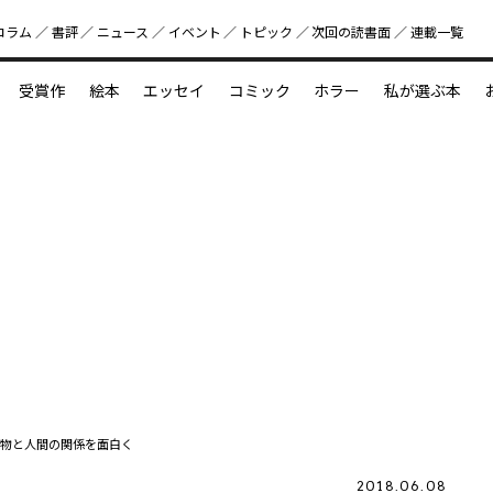
コラム
書評
ニュース
イベント
トピック
次回の読書⾯
連載一覧
好書好日
受賞作
絵本
エッセイ
コミック
ホラー
私が選ぶ本
？
えほん新定番
今めぐりたい児童文学の世界
図鑑の中の小宇宙
物と人間の関係を面白く
2018.06.08