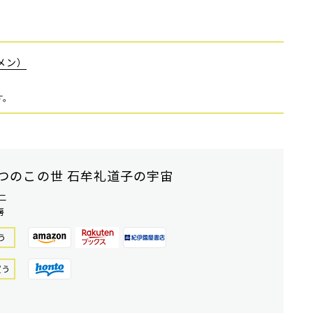
メン）
す。
つのこの世 石牟礼道子の宇宙
二
房
う
買う