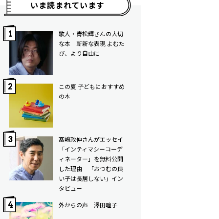
いま読まれています
歌人・青松輝さんの大切
な本 斬新な表現 よむた
び、より自由に
この夏 子どもにおすすめ
の本
髙嶋政伸さんがエッセイ
「インティマシーコーデ
ィネーター」を無料公開
した理由 「おつむの良
い子は長居しない」イン
タビュー
外からの声 澤田瞳子