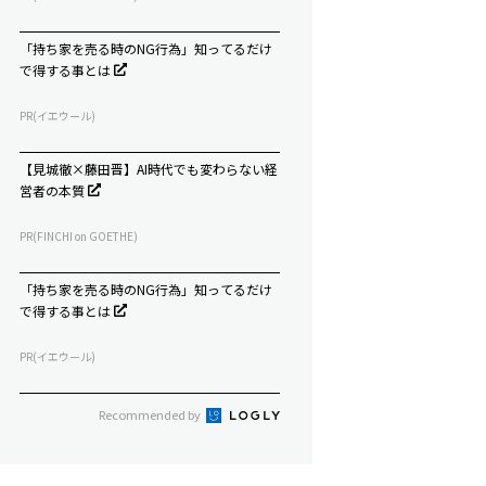
「持ち家を売る時のNG行為」知ってるだけ
で得する事とは
PR(イエウール)
【見城徹×藤田晋】AI時代でも変わらない経
営者の本質
PR(FINCHI on GOETHE)
「持ち家を売る時のNG行為」知ってるだけ
で得する事とは
PR(イエウール)
Recommended by