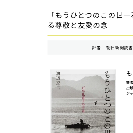
「もうひとつのこの世―
る尊敬と友愛の念
評者： 朝日新聞読書面
も
著
出
ジ