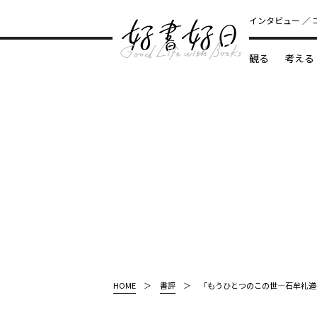
インタビュー
観る
考える
どんな本
HOME
書評
「もうひとつのこの世―石牟礼道