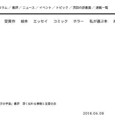
コラム
書評
ニュース
イベント
トピック
次回の読書⾯
連載一覧
好書好日
受賞作
絵本
エッセイ
コミック
ホラー
私が選ぶ本
？
えほん新定番
今めぐりたい児童文学の世界
図鑑の中の小宇宙
子の宇宙」書評 深く伝わる尊敬と友愛の念
2018.06.08