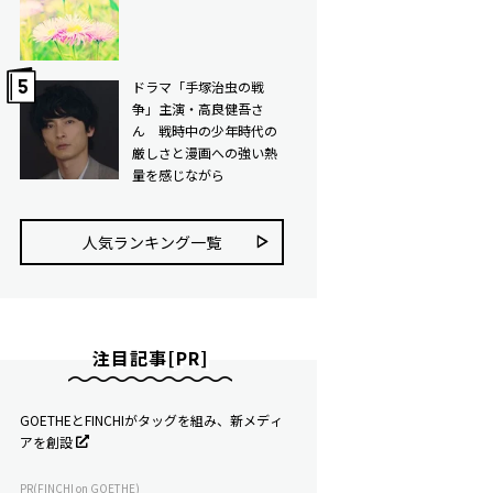
ドラマ「手塚治虫の戦
争」主演・高良健吾さ
ん 戦時中の少年時代の
厳しさと漫画への強い熱
量を感じながら
人気ランキング⼀覧
注目記事[PR]
GOETHEとFINCHIがタッグを組み、新メディ
アを創設
PR(FINCHI on GOETHE)