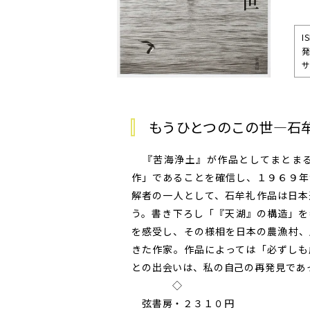
I
サ
もうひとつのこの世―石牟
『苦海浄土』が作品としてまとまる
作」であることを確信し、１９６９年
解者の一人として、石牟礼作品は日本
う。書き下ろし「『天湖』の構造」を
を感受し、その様相を日本の農漁村、
きた作家。作品によっては「必ずしも
との出会いは、私の自己の再発見であ
◇
弦書房・２３１０円