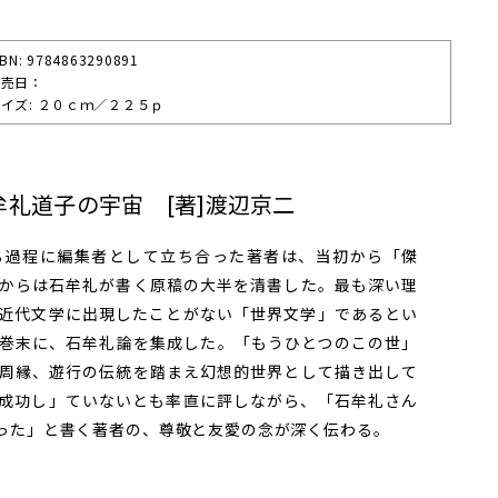
SBN: 9784863290891
発売⽇：
イズ: ２０ｃｍ／２２５ｐ
礼道子の宇宙 [著]渡辺京二
過程に編集者として立ち合った著者は、当初から「傑
からは石牟礼が書く原稿の大半を清書した。最も深い理
近代文学に出現したことがない「世界文学」であるとい
巻末に、石牟礼論を集成した。「もうひとつのこの世」
周縁、遊行の伝統を踏まえ幻想的世界として描き出して
成功し」ていないとも率直に評しながら、「石牟礼さん
った」と書く著者の、尊敬と友愛の念が深く伝わる。