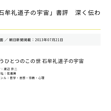
石牟礼道子の宇宙」書評 深く伝わ
 ／ 朝⽇新聞掲載：2013年07月21日
うひとつのこの世 石牟礼道子の宇宙
者：渡辺 京二
版社：弦書房
ャンル：哲学・思想・宗教・心理