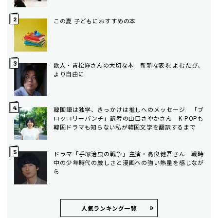
この夏 子どもにおすすめの本
歌人・青松輝さんの大切な本 斬新な表現 よむたび、
より自由に
韓国語は独学、きっかけは推しへのメッセージ 「ブ
ロッコリーパンチ」訳者の山口さやかさん K-POPも
韓国ドラマも知らない私が韓国文学を翻訳するまで
ドラマ「手塚治虫の戦争」主演・高良健吾さん 戦時
中の少年時代の厳しさと漫画への強い熱量を感じなが
ら
人気ランキング⼀覧