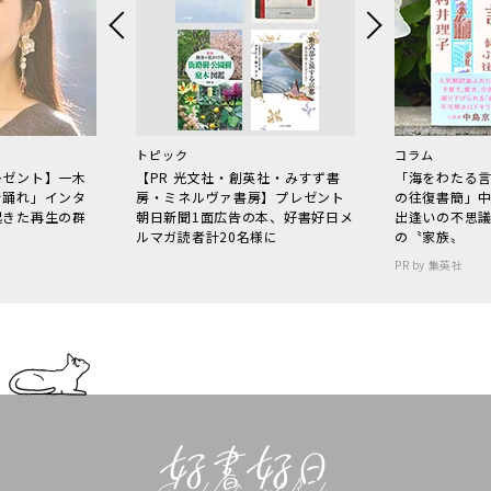
トピック
コラム
レゼント】一木
【PR 光文社・創英社・みすず書
「海をわたる
で踊れ」インタ
房・ミネルヴァ書房】プレゼント
の往復書簡」
起きた再生の群
朝日新聞1面広告の本、好書好日メ
出逢いの不思
ルマガ読者計20名様に
の〝家族〟
PR by 集英社