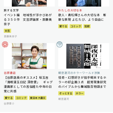
旅する文学
わたしの大切な本
イベント編 地域性が浮かびあが
歌人・青松輝さんの大切な本 斬
る３５０作 文芸評論家・斎藤美
新な表現 よむたび、より自由に
奈子
愛でる
コミック
短歌
文芸
斎藤美奈子
谷原書店
朝宮運河のホラーワールド渉猟
【谷原店長のオススメ】桜玉吉
怪奇・幻想好きが拍手喝采するホ
「満喫漫玉日記 深夜便」 ギャグ
ラーの好企画３点 超常現象研究
漫画家としての苦悩経た中年の日
のバイブルから舞城版百物語まで
常に共感
ぞっとする
ホラー
愛でる
コミック
東日本大震災
朝宮運河
谷原章介