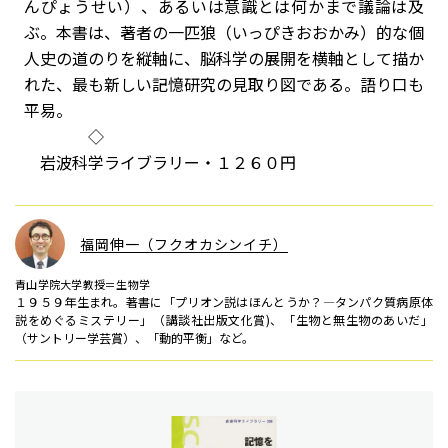
んぴょうせい）、あるいは意識とは何かまで議論は及
ぶ。本書は、著者の一匹狼（いっぴきおおかみ）的な個
人史の道のりを縦軸に、脳科学の展開を横軸として描か
れた、最も新しい記憶研究の見取り図である。語り口も
平易。
◇
岩波科学ライブラリー・１２６０円
福岡伸一（フクオカシンイチ）
青山学院大学教授＝生物学
１９５９年生まれ。著書に「プリオン説はほんとうか？―タンパク質病原体
説をめぐるミステリー」（講談社出版文化賞)、「生物と無生物のあいだ」
（サントリー学芸賞）、「動的平衡」など。