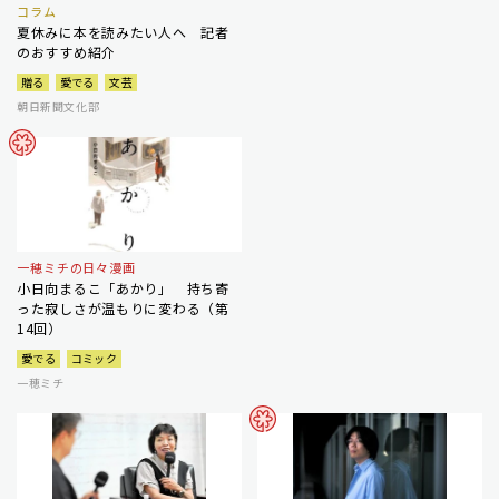
コラム
夏休みに本を読みたい人へ 記者
のおすすめ紹介
贈る
愛でる
文芸
朝日新聞文化部
一穂ミチの日々漫画
小日向まるこ「あかり」 持ち寄
った寂しさが温もりに変わる（第
14回）
愛でる
コミック
一穂ミチ