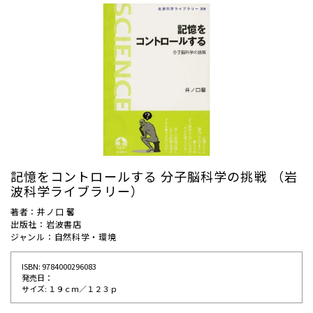
記憶をコントロールする 分子脳科学の挑戦 （岩
波科学ライブラリー）
著者：井ノ口 馨
出版社：岩波書店
ジャンル：自然科学・環境
ISBN: 9784000296083
発売⽇：
サイズ: １９ｃｍ／１２３ｐ