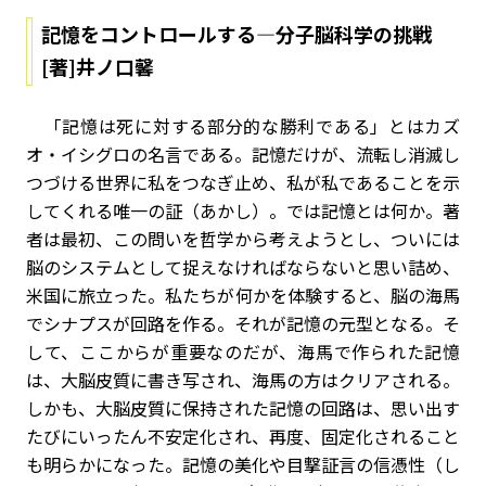
記憶をコントロールする―分子脳科学の挑戦
[著]井ノ口馨
「記憶は死に対する部分的な勝利である」とはカズ
オ・イシグロの名言である。記憶だけが、流転し消滅し
つづける世界に私をつなぎ止め、私が私であることを示
してくれる唯一の証（あかし）。では記憶とは何か。著
者は最初、この問いを哲学から考えようとし、ついには
脳のシステムとして捉えなければならないと思い詰め、
米国に旅立った。私たちが何かを体験すると、脳の海馬
でシナプスが回路を作る。それが記憶の元型となる。そ
して、ここからが重要なのだが、海馬で作られた記憶
は、大脳皮質に書き写され、海馬の方はクリアされる。
しかも、大脳皮質に保持された記憶の回路は、思い出す
たびにいったん不安定化され、再度、固定化されること
も明らかになった。記憶の美化や目撃証言の信憑性（し