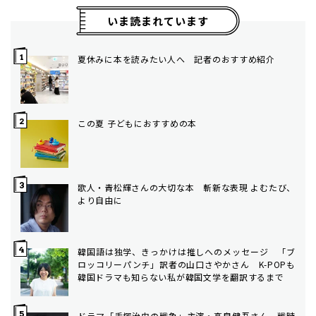
いま読まれています
夏休みに本を読みたい人へ 記者のおすすめ紹介
この夏 子どもにおすすめの本
歌人・青松輝さんの大切な本 斬新な表現 よむたび、
より自由に
韓国語は独学、きっかけは推しへのメッセージ 「ブ
ロッコリーパンチ」訳者の山口さやかさん K-POPも
韓国ドラマも知らない私が韓国文学を翻訳するまで
ドラマ「手塚治虫の戦争」主演・高良健吾さん 戦時