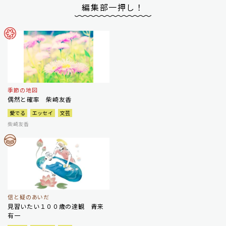
編集部一押し！
季節の地図
偶然と確率 柴崎友香
愛でる
エッセイ
文芸
柴崎友香
信と疑のあいだ
見習いたい１００歳の達観 青来
有一