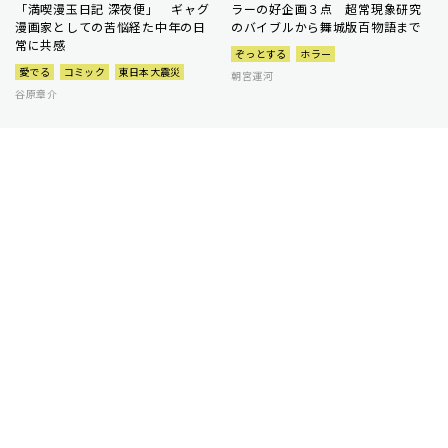
「満喫漫玉日記 深夜便」 ギャグ
ラーの好企画３点 超常現象研究
漫画家としての苦悩経た中年の日
のバイブルから舞城版百物語まで
常に共感
ぞっとする
ホラー
愛でる
コミック
東日本大震災
朝宮運河
谷原章介