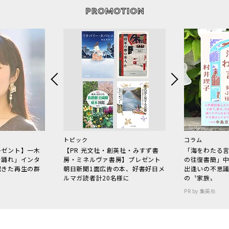
トピック
コラム
レゼント】一木
【PR 光文社・創英社・みすず書
「海をわたる
で踊れ」インタ
房・ミネルヴァ書房】プレゼント
の往復書簡」
起きた再生の群
朝日新聞1面広告の本、好書好日メ
出逢いの不思
ルマガ読者計20名様に
の〝家族〟
PR by 集英社