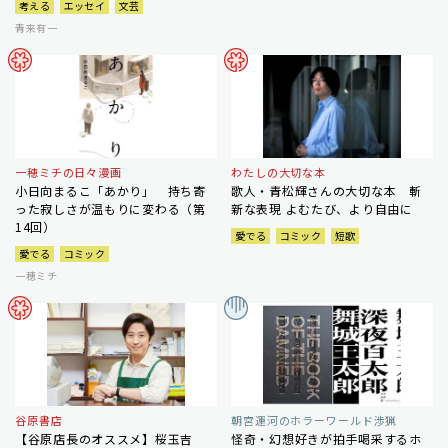
考える
エッセイ
文芸
青来有一
一穂ミチの日々漫画
わたしの大切な本
小日向まるこ「あかり」 持ち寄
歌人・青松輝さんの大切な本 斬
った寂しさが温もりに変わる（第
新な表現 よむたび、より自由に
14回）
愛でる
コミック
短歌
愛でる
コミック
一穂ミチ
谷原書店
朝宮運河のホラーワールド渉猟
【谷原店長のオススメ】桜玉吉
怪奇・幻想好きが拍手喝采するホ