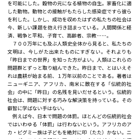
を可能にした。穀物の元になる植物の自生。家畜化に適
した動物。動物との接触がもたらした感染症ですら彼ら
を利した。しかし、成功を収めたはずの私たちの社会は
今、新しい課題を抱え行き詰まっている。人間関係と経
済、戦争と平和、子育て、高齢者、宗教……。
７００万年にも及ぶ人類史全体から見ると、私たちの
文明は、今しがた出来たものにすぎない。それよりも
「昨日までの世界」を知った方がよい。人類はこれらの
問題群とずっと取り組んできた。昨日まで、とはいえそ
れは農耕が始まる前、１万年以前のことである。著者は
ニューギニア、アフリカ、南米に散在する「伝統的社
会」の中に「昨日」の名残を見いだせるという。伝統的
社会は、問題に対する巧みな解決策を持っている。その
叡智に学ばない手はない。
例えば今、日本で問題の体罰。ほとんどの伝統的社会
ではいわゆる「体罰」は行わないという。アフリカのア
カ・ピグミー族は子どもを絶対に叩（たた）かない。ニ