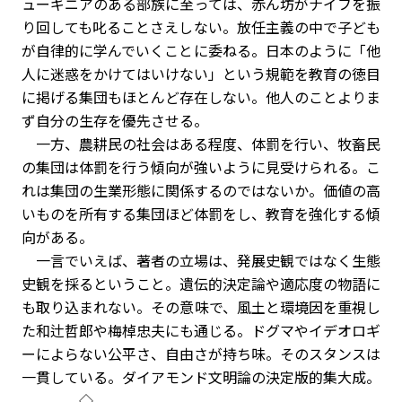
ューギニアのある部族に至っては、赤ん坊がナイフを振
り回しても叱ることさえしない。放任主義の中で子ども
が自律的に学んでいくことに委ねる。日本のように「他
人に迷惑をかけてはいけない」という規範を教育の徳目
に掲げる集団もほとんど存在しない。他人のことよりま
ず自分の生存を優先させる。
一方、農耕民の社会はある程度、体罰を行い、牧畜民
の集団は体罰を行う傾向が強いように見受けられる。こ
れは集団の生業形態に関係するのではないか。価値の高
いものを所有する集団ほど体罰をし、教育を強化する傾
向がある。
一言でいえば、著者の立場は、発展史観ではなく生態
史観を採るということ。遺伝的決定論や適応度の物語に
も取り込まれない。その意味で、風土と環境因を重視し
た和辻哲郎や梅棹忠夫にも通じる。ドグマやイデオロギ
ーによらない公平さ、自由さが持ち味。そのスタンスは
一貫している。ダイアモンド文明論の決定版的集大成。
◇