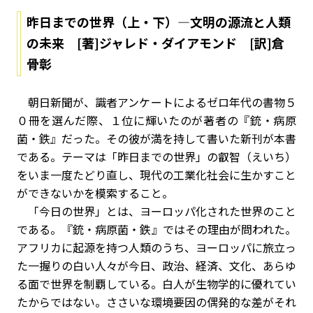
昨日までの世界（上・下）―文明の源流と人類
の未来 [著]ジャレド・ダイアモンド [訳]倉
骨彰
朝日新聞が、識者アンケートによるゼロ年代の書物５
０冊を選んだ際、１位に輝いたのが著者の『銃・病原
菌・鉄』だった。その彼が満を持して書いた新刊が本書
である。テーマは「昨日までの世界」の叡智（えいち）
をいま一度たどり直し、現代の工業化社会に生かすこと
ができないかを模索すること。
「今日の世界」とは、ヨーロッパ化された世界のこと
である。『銃・病原菌・鉄』ではその理由が問われた。
アフリカに起源を持つ人類のうち、ヨーロッパに旅立っ
た一握りの白い人々が今日、政治、経済、文化、あらゆ
る面で世界を制覇している。白人が生物学的に優れてい
たからではない。ささいな環境要因の偶発的な差がそれ