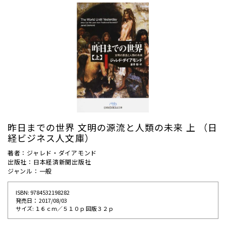
昨日までの世界 文明の源流と人類の未来 上 （日
経ビジネス人文庫）
著者：ジャレド・ダイアモンド
出版社：日本経済新聞出版社
ジャンル：一般
ISBN: 9784532198282
発売⽇： 2017/08/03
サイズ: １６ｃｍ／５１０ｐ 図版３２ｐ