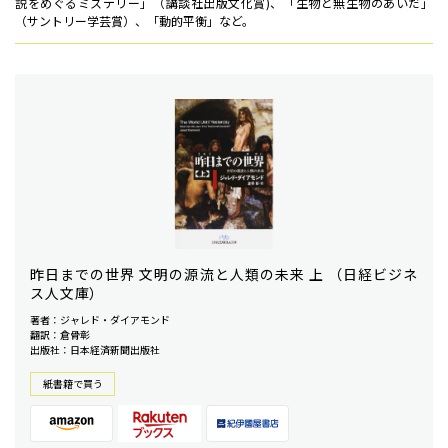
説をめぐるミステリー」（講談社出版文化賞)、「生物と無生物のあいだ」
（サントリー学芸賞）、「動的平衡」など。
昨日までの世界 文明の源流と人類の未来 上 （日経ビジネ
ス人文庫）
著者：ジャレド・ダイアモンド
翻訳：倉骨彰
出版社：日本経済新聞出版社
紙書籍で買う