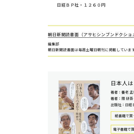
日経ＢＰ社・１２６０円
朝日新聞読書面（アサヒシンブンドクショ
編集部
朝日新聞読書面は毎週土曜日朝刊に掲載していま
日本人は
著者：養老 孟
著者：隈 研吾
出版社：日経
紙書籍で買
電⼦書籍で