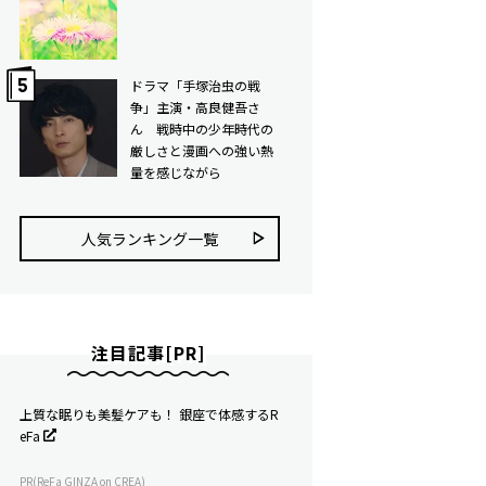
ドラマ「手塚治虫の戦
争」主演・高良健吾さ
ん 戦時中の少年時代の
厳しさと漫画への強い熱
量を感じながら
人気ランキング⼀覧
注目記事[PR]
上質な眠りも美髪ケアも！ 銀座で体感するR
eFa
PR(ReFa GINZA on CREA)