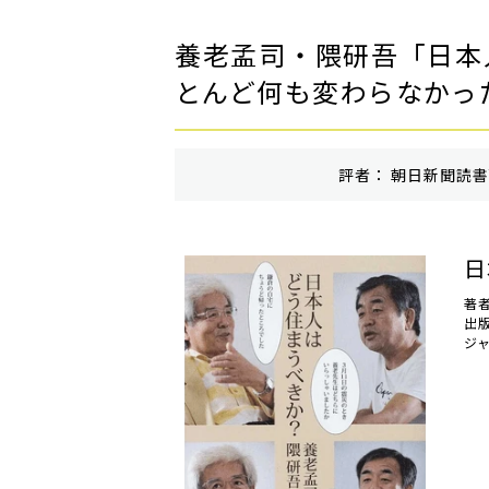
養老孟司・隈研吾「日本
とんど何も変わらなかっ
評者： 朝日新聞読書面
日
著
出
ジ