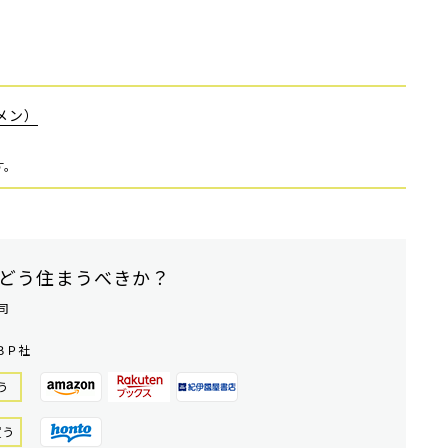
メン）
す。
どう住まうべきか？
司
ＢＰ社
う
買う