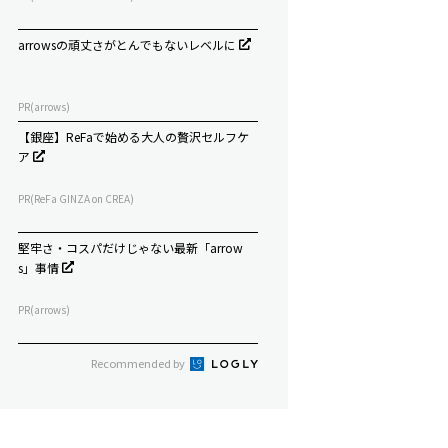
arrowsの頑丈さがとんでもないレベルに
PR(arrows)
【銀座】ReFaで始める大人の贅沢セルフケ
ア
PR(ReFa GINZA on CREA)
堅牢さ・コスパだけじゃない最新「arrow
s」事情
PR(arrows)
Recommended by