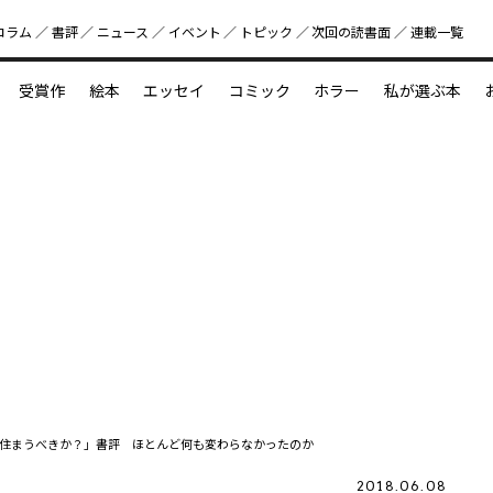
コラム
書評
ニュース
イベント
トピック
次回の読書⾯
連載一覧
好書好日
受賞作
絵本
エッセイ
コミック
ホラー
私が選ぶ本
？
えほん新定番
今めぐりたい児童文学の世界
図鑑の中の小宇宙
住まうべきか？」書評 ほとんど何も変わらなかったのか
2018.06.08