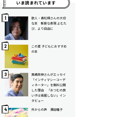
いま読まれています
歌人・青松輝さんの大切
な本 斬新な表現 よむた
び、より自由に
この夏 子どもにおすすめ
の本
髙嶋政伸さんがエッセイ
「インティマシーコーデ
ィネーター」を無料公開
した理由 「おつむの良
い子は長居しない」イン
タビュー
外からの声 澤田瞳子