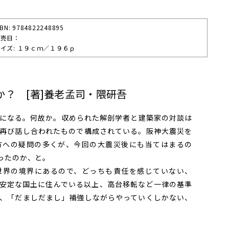
SBN: 9784822248895
発売⽇：
イズ: １９ｃｍ／１９６ｐ
？ [著]養老孟司・隈研吾
になる。何故か。収められた解剖学者と建築家の対談は
再び話し合われたもので構成されている。阪神大震災を
方への疑問の多くが、今回の大震災後にも当てはまるの
ったのか、と。
界の境界にあるので、どっちも責任を感じていない、
安定な国土に住んでいる以上、高台移転など一律の基準
、「だましだまし」補強しながらやっていくしかない、