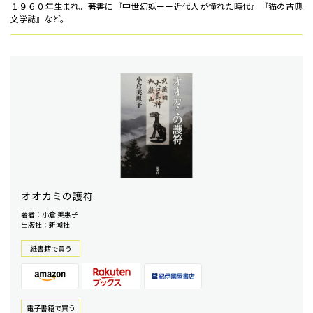
１９６０年生まれ。著書に『中世幻妖ーー近代人が憧れた時代』『猫の古典
文学誌』など。
オオカミの護符
著者：小倉 美惠子
出版社：新潮社
紙書籍で買う
電⼦書籍で買う