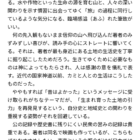
る。水や作物といった生命の源を育む山と、人々の深い
関わりを示す慣習に出会ってゆく「旅」の過程に同行し
ているような気分になる、臨場感溢（あふ）れた筆致が
いい。
何の先入観もないまま信仰の山へ飛び込んだ著者のみ
ずみずしい喜びが、読み手の心にストレートに響いてく
る。それは、著者が最も身近にある土地の生活史を丁寧
に掘り起こしたためだろう。生きてゆくために必要なも
のは神によってもたらされ、人は感謝の意を儀礼で表
す。近代の国家神道以前、カミと人との生活はこうした
ものだった。
ややもすれば「昔はよかった」というメッセージに受
け取られがちなテーマだが、「生まれ育った土地の引
力」を再発見するという、自分史と地域史との関わりを
重視する姿勢がそれを回避している。
公の記録や歴史書に残りにくい民衆の営みの記録は貴
重である。著者は同名で映画も作っているが、こちらも