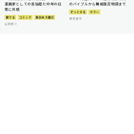
漫画家としての苦悩経た中年の日
のバイブルから舞城版百物語まで
常に共感
ぞっとする
ホラー
愛でる
コミック
東日本大震災
朝宮運河
谷原章介