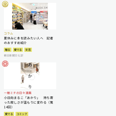
コラム
夏休みに本を読みたい人へ 記者
のおすすめ紹介
贈る
愛でる
文芸
朝日新聞文化部
一穂ミチの日々漫画
小日向まるこ「あかり」 持ち寄
った寂しさが温もりに変わる（第
14回）
愛でる
コミック