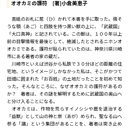
オオカミの護符 [著]小倉美恵子
表紙のお札に惹（ひ）かれて本書を手に取った。強そ
うな顎（あご）と四肢を持つ黒い獣の上に、「武蔵国」
「大口真神」と記されている。この獣は、１００年以上
前の目撃情報を最後として、絶滅したとされるニホンオ
オカミである。護符が貼られていたのは、神奈川県川崎
市にある著者の家の蔵だ。
川崎市といえば渋谷から私鉄で３０分ほどの距離の住
宅地、というイメージしかなかった私は、そこがかつて
田畑に囲まれた「お百姓」の土地だったことを初めて知
った。そんなところに、なぜオオカミの護符があるの
か？ 著者は、その謎を解明するために武蔵国の奥山へ
と分け入ることになる。
オオカミは、作物を荒らすイノシシや鹿を退治する
「益獣」として山の神と崇（あが）められ、聖なる山へ
参る「講」という集団があることを、著者は突き止め