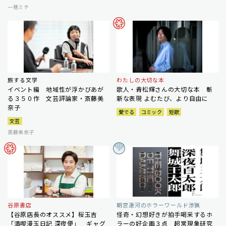
一穂ミチ
旅する文学
わたしの大切な本
イベント編 地域性が浮かびあが
歌人・青松輝さんの大切な本 斬
る３５０作 文芸評論家・斎藤美
新な表現 よむたび、より自由に
奈子
愛でる
コミック
短歌
文芸
斎藤美奈子
谷原書店
朝宮運河のホラーワールド渉猟
【谷原店長のオススメ】桜玉吉
怪奇・幻想好きが拍手喝采するホ
「満喫漫玉日記 深夜便」 ギャグ
ラーの好企画３点 超常現象研究