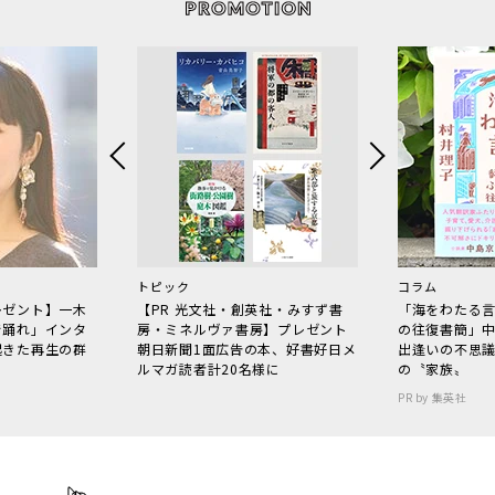
トピック
コラム
レゼント】一木
【PR 光文社・創英社・みすず書
「海をわたる
で踊れ」インタ
房・ミネルヴァ書房】プレゼント
の往復書簡」
起きた再生の群
朝日新聞1面広告の本、好書好日メ
出逢いの不思
ルマガ読者計20名様に
の〝家族〟
PR by 集英社