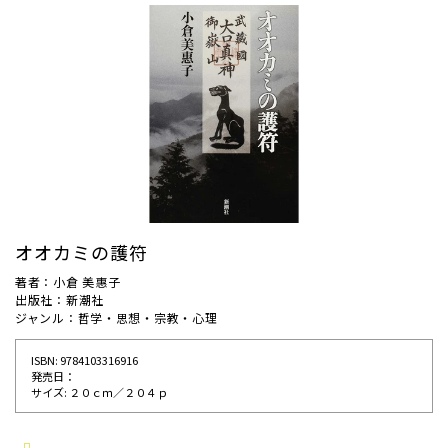
オオカミの護符
著者：小倉 美惠子
出版社：新潮社
ジャンル：哲学・思想・宗教・心理
ISBN: 9784103316916
発売⽇：
サイズ: ２０ｃｍ／２０４ｐ