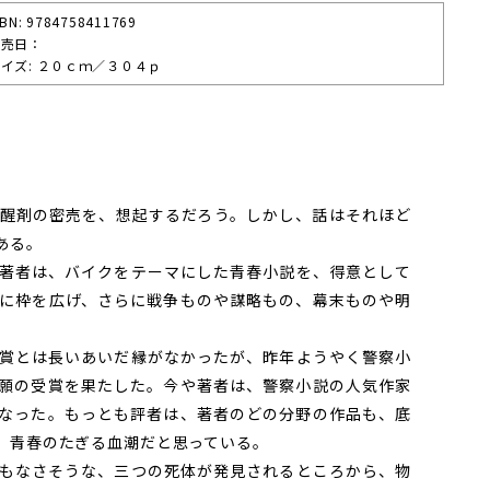
SBN: 9784758411769
発売⽇：
イズ: ２０ｃｍ／３０４ｐ
醒剤の密売を、想起するだろう。しかし、話はそれほど
ある。
著者は、バイクをテーマにした青春小説を、得意として
に枠を広げ、さらに戦争ものや謀略もの、幕末ものや明
賞とは長いあいだ縁がなかったが、昨年ようやく警察小
願の受賞を果たした。今や著者は、警察小説の人気作家
なった。もっとも評者は、著者のどの分野の作品も、底
、青春のたぎる血潮だと思っている。
もなさそうな、三つの死体が発見されるところから、物