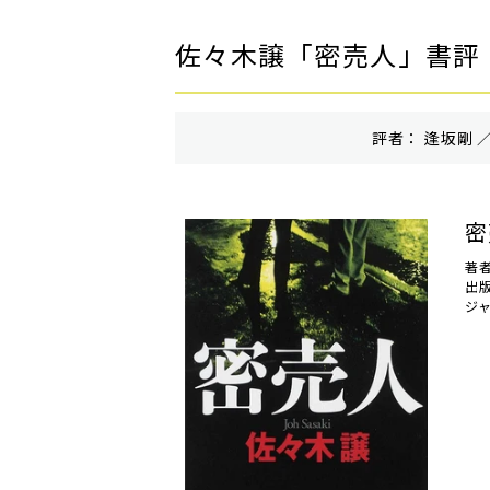
佐々木譲「密売人」書評
評者： 逢坂剛 ／
密
著
出
ジ