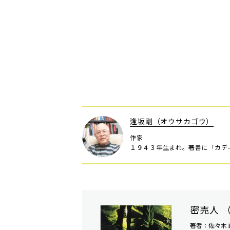
逢坂剛（オウサカゴウ）
作家
１９４３年生まれ。著書に「カデ
密売人 
著者：佐々木 