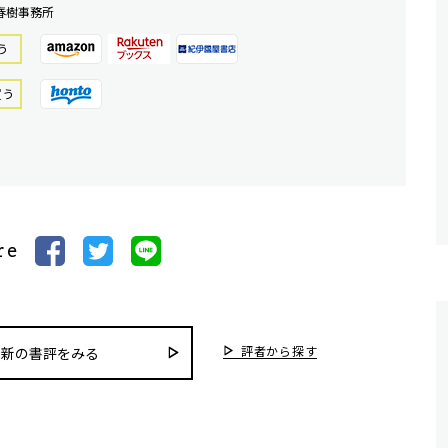
春樹事務所
う
買う
re
評者から探す
最新の書評をみる