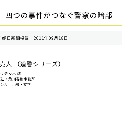
 四つの事件がつなぐ警察の暗部
 朝⽇新聞掲載：2011年09月18日
売人 （道警シリーズ）
者：佐々木 譲
版社：角川春樹事務所
ャンル：小説・文学